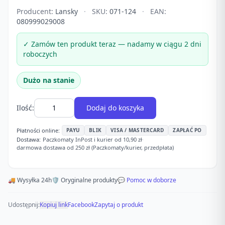
Producent:
Lansky
·
SKU:
071-124
·
EAN:
080999029008
✓ Zamów ten produkt teraz — nadamy w ciągu 2 dni
roboczych
Dużo na stanie
Ilość:
Dodaj do koszyka
Płatności online:
PAYU
BLIK
VISA / MASTERCARD
ZAPŁAĆ PO
Dostawa:
Paczkomaty InPost i kurier od 10,90 zł
·
darmowa dostawa od 250 zł (Paczkomaty/kurier, przedpłata)
🚚 Wysyłka 24h
🛡️ Oryginalne produkty
💬 Pomoc w doborze
Udostępnij:
Kopiuj link
Facebook
Zapytaj o produkt