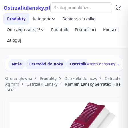
Przejdź do treści
Ostrzalkilansky.pl
Szybki podgląd produktu
Produkty
Kategorie
Dobierz ostrzałkę
Od czego zacząć?
Poradnik
Producenci
Kontakt
Zaloguj
Noże
Ostrzałki do noży
Ostrzałki w zestawach
Wszystkie produkty →
Strona główna
Produkty
Ostrzałki do noży
Ostrzałki
wg firm
Ostrzałki Lansky
Kamień Lansky Serrated Fine
LSERT