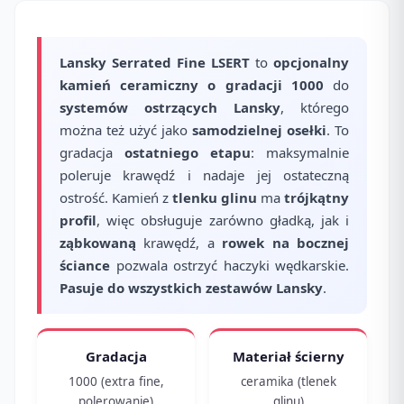
Lansky Serrated Fine LSERT
to
opcjonalny
kamień ceramiczny o gradacji 1000
do
systemów ostrzących Lansky
, którego
można też użyć jako
samodzielnej osełki
. To
gradacja
ostatniego etapu
: maksymalnie
poleruje krawędź i nadaje jej ostateczną
ostrość. Kamień z
tlenku glinu
ma
trójkątny
profil
, więc obsługuje zarówno gładką, jak i
ząbkowaną
krawędź, a
rowek na bocznej
ściance
pozwala ostrzyć haczyki wędkarskie.
Pasuje do wszystkich zestawów Lansky
.
Gradacja
Materiał ścierny
1000 (extra fine,
ceramika (tlenek
polerowanie)
glinu)