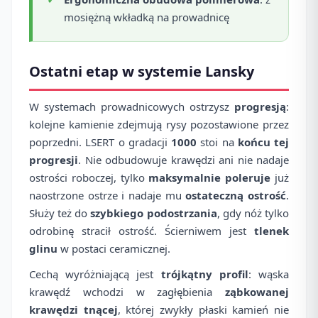
mosiężną wkładką na prowadnicę
Ostatni etap w systemie Lansky
W systemach prowadnicowych ostrzysz
progresją
:
kolejne kamienie zdejmują rysy pozostawione przez
poprzedni. LSERT o gradacji
1000
stoi na
końcu tej
progresji
. Nie odbudowuje krawędzi ani nie nadaje
ostrości roboczej, tylko
maksymalnie poleruje
już
naostrzone ostrze i nadaje mu
ostateczną ostrość
.
Służy też do
szybkiego podostrzania
, gdy nóż tylko
odrobinę stracił ostrość. Ścierniwem jest
tlenek
glinu
w postaci ceramicznej.
Cechą wyróżniającą jest
trójkątny profil
: wąska
krawędź wchodzi w zagłębienia
ząbkowanej
krawędzi tnącej
, której zwykły płaski kamień nie