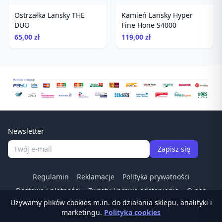
Ostrzałka Lansky THE
Kamień Lansky Hyper
DUO
Fine Hone S4000
65,00 zł
119,00 zł
Newsletter
Zapisz się
Regulamin
Reklamacje
Polityka prywatności
Dostawa i płatności
Zwroty / prawo odstapienia
O nas
Używamy plików cookies m.in. do działania sklepu, analityki i
Kontakt
Odstąp od umowy
marketingu.
Polityka cookies