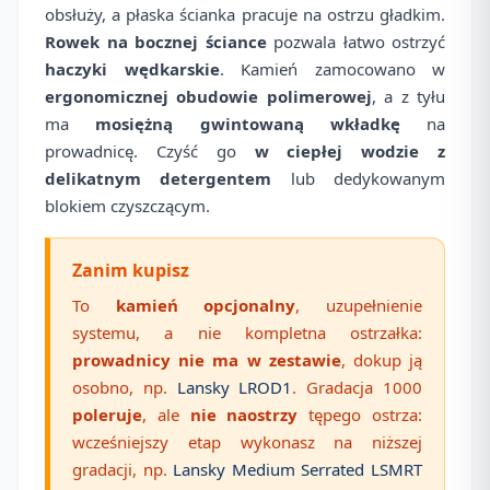
obsłuży, a płaska ścianka pracuje na ostrzu gładkim.
Rowek na bocznej ściance
pozwala łatwo ostrzyć
haczyki wędkarskie
. Kamień zamocowano w
ergonomicznej obudowie polimerowej
, a z tyłu
ma
mosiężną gwintowaną wkładkę
na
prowadnicę. Czyść go
w ciepłej wodzie z
delikatnym detergentem
lub dedykowanym
blokiem czyszczącym.
Zanim kupisz
To
kamień opcjonalny
, uzupełnienie
systemu, a nie kompletna ostrzałka:
prowadnicy nie ma w zestawie
, dokup ją
osobno, np.
Lansky LROD1
. Gradacja 1000
poleruje
, ale
nie naostrzy
tępego ostrza:
wcześniejszy etap wykonasz na niższej
gradacji, np.
Lansky Medium Serrated LSMRT