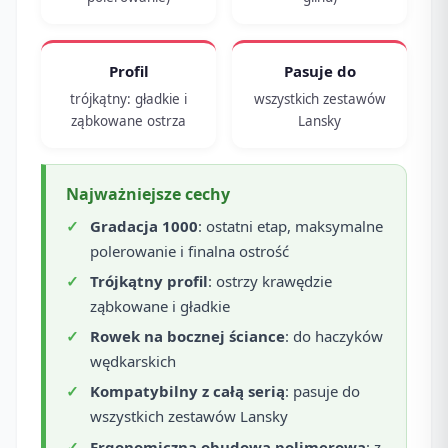
Profil
Pasuje do
trójkątny: gładkie i
wszystkich zestawów
ząbkowane ostrza
Lansky
Najważniejsze cechy
Gradacja 1000
: ostatni etap, maksymalne
polerowanie i finalna ostrość
Trójkątny profil
: ostrzy krawędzie
ząbkowane i gładkie
Rowek na bocznej ściance
: do haczyków
wędkarskich
Kompatybilny z całą serią
: pasuje do
wszystkich zestawów Lansky
Ergonomiczna obudowa polimerowa
: z