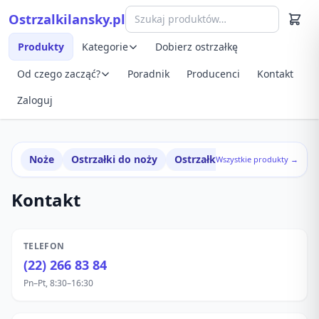
Przejdź do treści
Ostrzalkilansky.pl
Szybki podgląd produktu
Produkty
Kategorie
Dobierz ostrzałkę
Od czego zacząć?
Poradnik
Producenci
Kontakt
Zaloguj
Noże
Ostrzałki do noży
Ostrzałki w zestawach
Wszystkie produkty →
Kontakt
TELEFON
(22) 266 83 84
Pn–Pt, 8:30–16:30