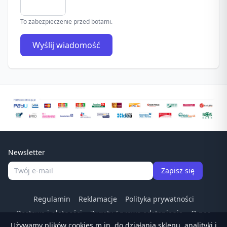
To zabezpieczenie przed botami.
Wyślij wiadomość
Newsletter
Zapisz się
Regulamin
Reklamacje
Polityka prywatności
Dostawa i płatności
Zwroty / prawo odstapienia
O nas
Używamy plików cookies m.in. do działania sklepu, analityki i