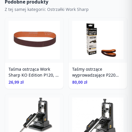
Podobne produkty
Z tej samej kategorii: Ostrzałki Work Sharp
Taśma ostrząca Work
Taśmy ostrzące
Sharp KO Edition P120, 1
wyprowadzające P220
szt
WSKTS - 6 szt
26,99 zł
80,00 zł