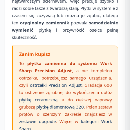
najtwardszym ścierniwem, więc pracuje szybko i
radzi sobie także z twardszą stalą. Płytki w systemie z
czasem się zużywają lub można je zgubić, dlatego
ten
oryginalny zamiennik
pozwala
samodzielnie
wymienić
płytkę i przywrócić osełce pełną
skuteczność.
Zanim kupisz
To
płytka zamienna do systemu Work
Sharp Precision Adjust
, a nie kompletna
ostrzałka, potrzebujesz samego urządzenia,
czyli
ostrzałki Precision Adjust
. Gradacja 600
to ostrzenie zgrubne, do wykończenia dołóż
płytkę ceramiczną
, a do cięższej naprawy
grubszą
płytkę diamentową 320
. Pełen zestaw
prętów o szerszym zakresie znajdziesz w
zestawie upgrade
. Więcej w
kategorii Work
Sharp
.