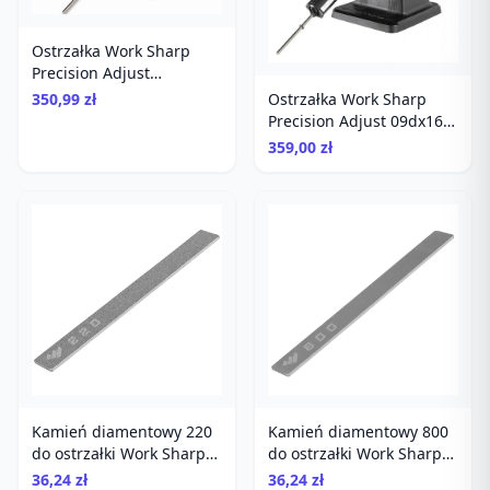
Ostrzałka Work Sharp
Precision Adjust
diamentowa
350,99 zł
Ostrzałka Work Sharp
Precision Adjust 09dx164
system diamentowy do
359,00 zł
noży
Kamień diamentowy 220
Kamień diamentowy 800
do ostrzałki Work Sharp
do ostrzałki Work Sharp
Precision Adjust
Precision Adjust
36,24 zł
36,24 zł