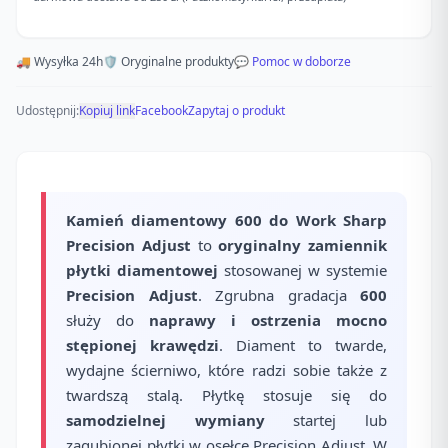
🚚 Wysyłka 24h
🛡️ Oryginalne produkty
💬 Pomoc w doborze
Udostępnij:
Kopiuj link
Facebook
Zapytaj o produkt
Kamień diamentowy 600 do Work Sharp
Precision Adjust
to
oryginalny zamiennik
płytki diamentowej
stosowanej w systemie
Precision Adjust
. Zgrubna gradacja
600
służy do
naprawy i ostrzenia mocno
stępionej krawędzi
. Diament to twarde,
wydajne ścierniwo, które radzi sobie także z
twardszą stalą. Płytkę stosuje się do
samodzielnej wymiany
startej lub
zagubionej płytki w osełce Precision Adjust. W