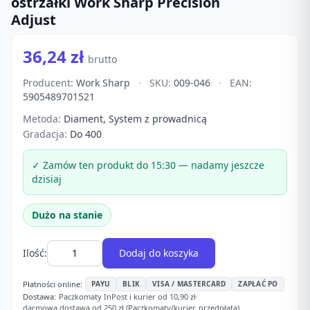
ostrzałki Work Sharp Precision
Adjust
36,24 zł
brutto
Producent:
Work Sharp
·
SKU:
009-046
·
EAN:
5905489701521
Metoda:
Diament, System z prowadnicą
Gradacja:
Do 400
✓ Zamów ten produkt do 15:30 — nadamy jeszcze
dzisiaj
Dużo na stanie
Ilość:
Dodaj do koszyka
Płatności online:
PAYU
BLIK
VISA / MASTERCARD
ZAPŁAĆ PO
Dostawa:
Paczkomaty InPost i kurier od 10,90 zł
·
darmowa dostawa od 250 zł (Paczkomaty/kurier, przedpłata)