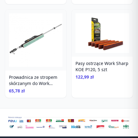
Pasy ostrzące Work Sharp
KOE P120, 5 szt
122,99 zł
Prowadnica ze stropem
skórzanym do Work
Sharp Precision Adjust
65,78 zł