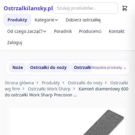
Przejdź do treści
Ostrzalkilansky.pl
Szybki podgląd produktu
Produkty
Kategorie
Dobierz ostrzałkę
Od czego zacząć?
Poradnik
Producenci
Kontakt
Zaloguj
Noże
Ostrzałki do noży
Ostrzałki w zestawach
Wszystkie produkty →
Strona główna
Produkty
Ostrzałki do noży
Ostrzałki
wg firm
Ostrzałki Work Sharp
Kamień diamentowy 600
do ostrzałki Work Sharp Precision …