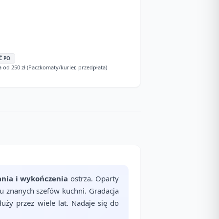
Ć PO
d 250 zł (Paczkomaty/kurier, przedpłata)
nia i wykończenia
ostrza. Oparty
elu znanych szefów kuchni. Gradacja
łuży przez wiele lat. Nadaje się do