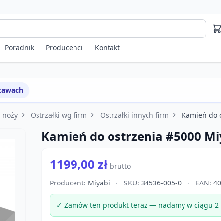
Poradnik
Producenci
Kontakt
stawach
o noży
Ostrzałki wg firm
Ostrzałki innych firm
Kamień do o
Kamień do ostrzenia #5000 Mi
1199,00 zł
brutto
Producent:
Miyabi
·
SKU:
34536-005-0
·
EAN:
40
✓ Zamów ten produkt teraz — nadamy w ciągu 2 