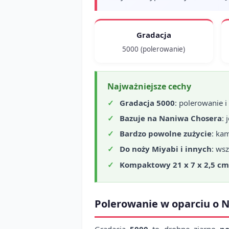
Gradacja
5000 (polerowanie)
Najważniejsze cechy
Gradacja 5000
: polerowanie 
Bazuje na Naniwa Chosera
:
Bardzo powolne zużycie
: ka
Do noży Miyabi i innych
: ws
Kompaktowy 21 x 7 x 2,5 cm
Polerowanie w oparciu o 
Gradacja
5000
to drobne ziarno
po