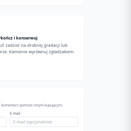
kończ i konserwuj
uń zadzior na drobnej gradacji lub
órze. Kamienie wyrównuj zgładzakiem.
wój komentarz pomoże innym kupującym.
E-mail