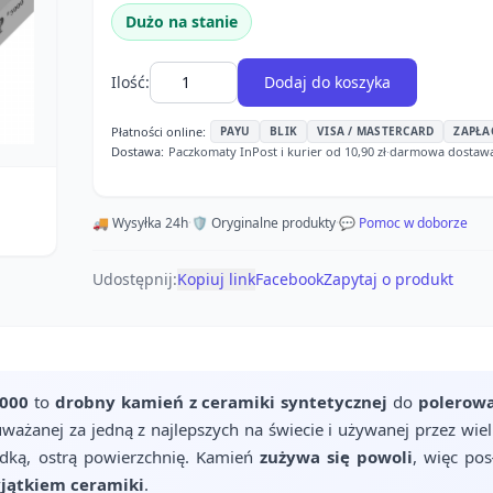
Dużo na stanie
Ilość:
Dodaj do koszyka
Płatności online:
PAYU
BLIK
VISA / MASTERCARD
ZAPŁA
Dostawa:
Paczkomaty InPost i kurier od 10,90 zł
·
darmowa dostawa o
🚚 Wysyłka 24h
·
🛡️ Oryginalne produkty
·
💬 Pomoc w doborze
Udostępnij:
Kopiuj link
Facebook
Zapytaj o produkt
5000
to
drobny kamień z ceramiki syntetycznej
do
polerowa
uważanej za jedną z najlepszych na świecie i używanej przez wi
dką, ostrą powierzchnię. Kamień
zużywa się powoli
, więc pos
yjątkiem ceramiki
.