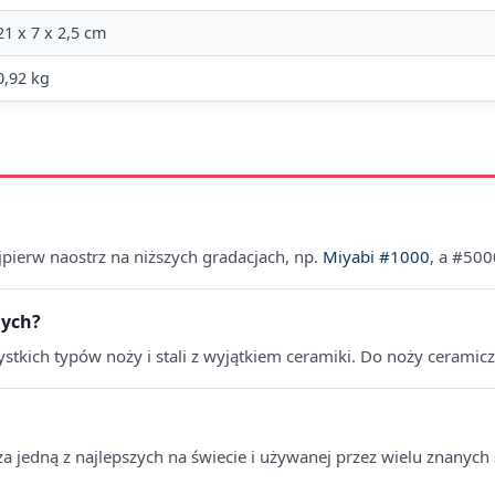
21 x 7 x 2,5 cm
0,92 kg
ajpierw naostrz na niższych gradacjach, np.
Miyabi #1000
, a #500
nych?
stkich typów noży i stali z wyjątkiem ceramiki. Do noży ceramiczn
 jedną z najlepszych na świecie i używanej przez wielu znanych