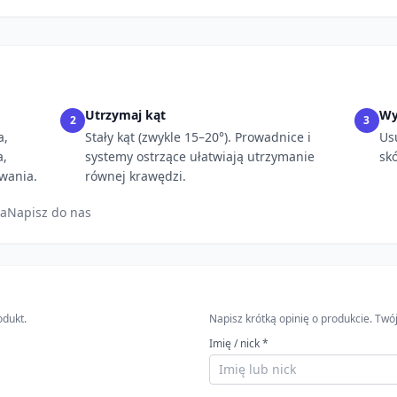
Utrzymaj kąt
Wy
2
3
a,
Stały kąt (zwykle 15–20°). Prowadnice i
Us
a,
systemy ostrzące ułatwiają utrzymanie
sk
wania.
równej krawędzi.
ia
Napisz do nas
odukt.
Napisz krótką opinię o produkcie. T
Imię / nick *