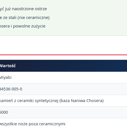
ć już naostrzone ostrze
 ze stali (nie ceramiczne)
sera i powolne zużycie
Wartość
Miyabi
34536-005-0
kamień z ceramiki syntetycznej (baza Naniwa Chosera)
5000
wszystkie noże poza ceramicznymi