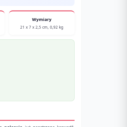
Wymiary
21 x 7 x 2,5 cm, 0,92 kg
ko
poleruje
już naostrzoną krawędź,