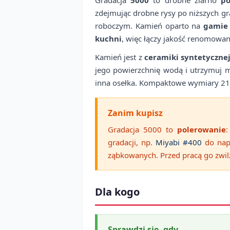
zdejmując drobne rysy po niższych gr
roboczym. Kamień oparto na
gamie
kuchni
, więc łączy jakość renomowane
Kamień jest z
ceramiki syntetyczne
jego powierzchnię wodą i utrzymuj 
inna osełka. Kompaktowe wymiary 21 
Zanim kupisz
Gradacja 5000 to
polerowanie
:
gradacji, np.
Miyabi #400
do nap
ząbkowanych. Przed pracą go zwil
Dla kogo
Sprawdzi się, gdy