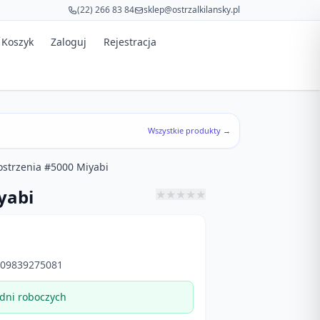
(22) 266 83 84
sklep@ostrzalkilansky.pl
Koszyk
Zaloguj
Rejestracja
Wszystkie produkty →
strzenia #5000 Miyabi
yabi
★
★
★
★
★
09839275081
dni roboczych