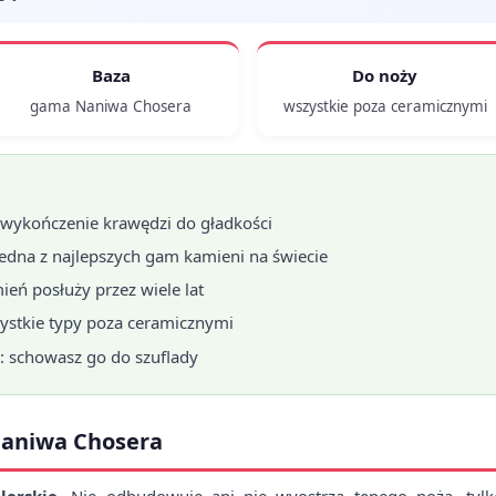
Baza
Do noży
gama Naniwa Chosera
wszystkie poza ceramicznymi
i wykończenie krawędzi do gładkości
 jedna z najlepszych gam kamieni na świecie
mień posłuży przez wiele lat
zystkie typy poza ceramicznymi
: schowasz go do szuflady
Naniwa Chosera
lerskie
. Nie odbudowuje ani nie wyostrza tępego noża, tyl