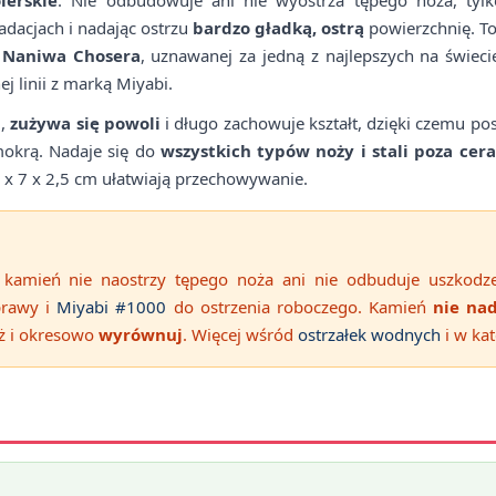
adacjach i nadając ostrzu
bardzo gładką, ostrą
powierzchnię. To
 Naniwa Chosera
, uznawanej za jedną z najlepszych na świeci
j linii z marką Miyabi.
j
,
zużywa się powoli
i długo zachowuje kształt, dzięki czemu pos
mokrą. Nadaje się do
wszystkich typów noży i stali poza ce
x 7 x 2,5 cm ułatwiają przechowywanie.
 kamień nie naostrzy tępego noża ani nie odbuduje uszkodze
rawy i
Miyabi #1000
do ostrzenia roboczego. Kamień
nie nad
ż i okresowo
wyrównuj
. Więcej wśród
ostrzałek wodnych
i w ka