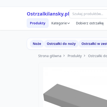
Przejdź do treści
Szybki podgląd produktu
Ostrzalkilansky.pl
Produkty
Kategorie
Dobierz ostrzałkę
Noże
Ostrzałki do noży
Ostrzałki w ze
Strona główna
Produkty
Ostrzałki d