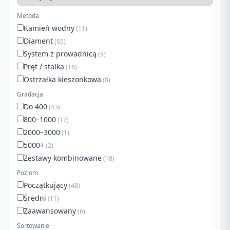
Metoda
Kamień wodny
(11)
Diament
(65)
System z prowadnicą
(9)
Pręt / stalka
(16)
Ostrzałka kieszonkowa
(8)
Gradacja
Do 400
(43)
800–1000
(17)
2000–3000
(1)
5000+
(2)
Zestawy kombinowane
(18)
Poziom
Początkujący
(48)
Średni
(11)
Zaawansowany
(6)
Sortowanie