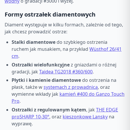
wodny
o gradacji #3000 i wyżej.
Formy ostrzałek diamentowych
Diament występuje w kilku formach, zależnie od tego,
jak chcesz prowadzić ostrze:
Stalki diamentowe
do szybkiego ostrzenia
ruchem jak musakiem, na przykład
Wüsthof 26/41
cm
.
Ostrzałki wielofunkcyjne
z gniazdami o różnej
gradacji, jak
Taidea TG2018 #360/600
.
Płytki i kamienie diamentowe
do ostrzenia na
płask, także w
systemach z prowadnicą
, oraz
wymienne wkłady jak
kamień #400 do Ganzo Touch
Pro
.
Ostrzałki z regulowanym kątem
, jak
THE EDGE
proSHARP 10-30°
, oraz
kieszonkowe Lansky
na
wyprawę.