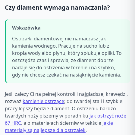
Czy diament wymaga namaczania?
Wskazówka
Ostrzałki diamentowej nie namaczasz jak
kamienia wodnego. Pracuje na sucho lub z
kroplą wody albo płynu, który spłukuje opiłki. To
oszczędza czas i sprawia, że diament dobrze
nadaje się do ostrzenia w terenie i na szybko,
gdy nie chcesz czekać na nasiąknięcie kamienia.
Jeśli zależy Ci na pełnej kontroli i najgładszej krawędzi,
rozważ
kamienie ostrzące
; do twardej stali i szybkiej
pracy lepszy będzie diament. O ostrzeniu bardzo
twardych noży piszemy w poradniku
jak ostrzyć noże
67 HRC
, a o materiałach ścierniw w tekście
jakie
materiały są najlepsze dla ostrzałek
.