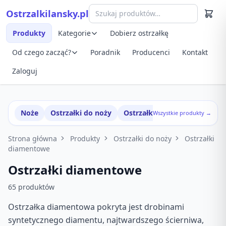
Przejdź do treści
Ostrzalkilansky.pl
Szybki podgląd produktu
Produkty
Kategorie
Dobierz ostrzałkę
Od czego zacząć?
Poradnik
Producenci
Kontakt
Zaloguj
Noże
Ostrzałki do noży
Ostrzałki w zestawach
Wszystkie produkty →
Strona główna
Produkty
Ostrzałki do noży
Ostrzałki
diamentowe
Ostrzałki diamentowe
65 produktów
Ostrzałka diamentowa pokryta jest drobinami
syntetycznego diamentu, najtwardszego ścierniwa,