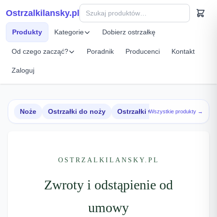
Przejdź do treści
Ostrzalkilansky.pl
Szybki podgląd produktu
Produkty
Kategorie
Dobierz ostrzałkę
Od czego zacząć?
Poradnik
Producenci
Kontakt
Zaloguj
Noże
Ostrzałki do noży
Ostrzałki w zestawach
Wszystkie produkty →
OSTRZALKILANSKY.PL
Zwroty i odstąpienie od
umowy