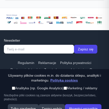
Newsletter
Zapisz się
Regulamin
Reklamacje
Polityka prywatności
Dostawa i płatności
Zwroty / prawo odstapienia
O nas
Używamy plików cookies m.in. do działania sklepu, analityki i
Kontakt
Odstąp od umowy
marketingu.
Polityka cookies
Tel:
(22) 266 83 84
·
© Ostrzalkilansky.pl ·
Analityka (np. Google Analytics)
Marketing / reklamy
sklep@ostrzalkilansky.pl
Niezbędne pliki cookies są zawsze aktywne (koszyk, bezpieczeństwo,
płatności).
Tylko niezbędne
Zapisz wybór
Akceptuj wszystkie