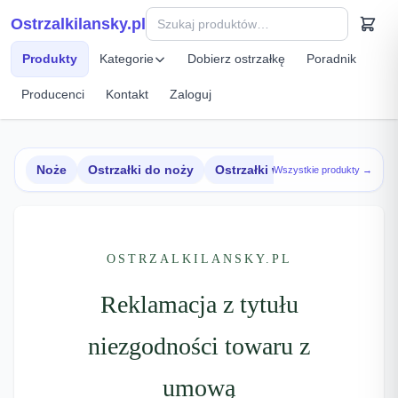
Przejdź do treści
Ostrzalkilansky.pl
Szybki podgląd produktu
Produkty
Kategorie
Dobierz ostrzałkę
Poradnik
Producenci
Kontakt
Zaloguj
Noże
Ostrzałki do noży
Ostrzałki w zestawach
Wszystkie produkty →
OSTRZALKILANSKY.PL
Reklamacja z tytułu
niezgodności towaru z
umową