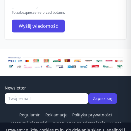
To zabezpieczenie przed botami.
Wyślij wiadomość
Newsletter
Zapisz się
Regulamin
Reklamacje
Polityka prywatności
Dostawa i płatności
Zwroty / prawo odstapienia
O nas
Używamy plików cookies m.in. do działania sklepu, analityki i