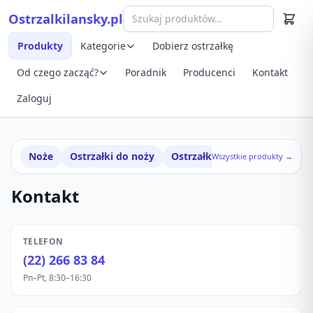
Przejdź do treści
Ostrzalkilansky.pl
Szybki podgląd produktu
Produkty
Kategorie
Dobierz ostrzałkę
Od czego zacząć?
Poradnik
Producenci
Kontakt
Zaloguj
Noże
Ostrzałki do noży
Ostrzałki w zestawach
Wszystkie produkty →
Kontakt
TELEFON
(22) 266 83 84
Pn–Pt, 8:30–16:30