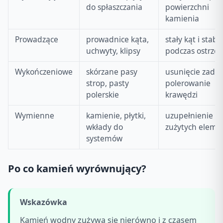
do spłaszczania
powierzchni
kamienia
Prowadzące
prowadnice kąta,
stały kąt i stabi
uchwyty, klipsy
podczas ostrzen
Wykończeniowe
skórzane pasy
usunięcie zadzio
strop, pasty
polerowanie
polerskie
krawędzi
Wymienne
kamienie, płytki,
uzupełnienie
wkłady do
zużytych elem
systemów
Po co kamień wyrównujący?
Wskazówka
Kamień wodny zużywa się nierówno i z czasem