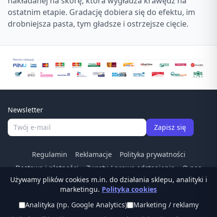
nakładanej na skórę, która wygładza krawędź na
ostatnim etapie. Gradację dobiera się do efektu, im
drobniejsza pasta, tym gładsze i ostrzejsze cięcie.
Newsletter
Zapisz się
Regulamin
Reklamacje
Polityka prywatności
Dostawa i płatności
Zwroty / prawo odstapienia
O nas
Używamy plików cookies m.in. do działania sklepu, analityki i
Kontakt
Odstąp od umowy
marketingu.
Polityka cookies
Tel:
(22) 266 83 84
·
© Ostrzalkilansky.pl ·
Analityka (np. Google Analytics)
Marketing / reklamy
sklep@ostrzalkilansky.pl