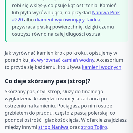
robi się wklęsły, co psuje kąt ostrzenia. Kamień
lub płyta wyrównująca, na przykład
Naniwa Pink
#220
albo
diament wyrównujący Taidea
,
przywraca płaską powierzchnię, dzięki czemu
ostrzysz równo na całej długości ostrza.
Jak wyrównać kamień krok po kroku, opisujemy w
poradniku
jak wyrównać kamień wodny
. Akcesorium
to przyda się każdemu, kto używa
kamieni wodnych
.
Co daje skórzany pas (strop)?
Skórzany pas, czyli strop, służy do finalnego
wygładzenia krawędzi i usunięcia zadziora po
ostrzeniu na kamieniu. Pociągasz po nim ostrze
grzbietem do przodu, często z pastą polerską, co
podnosi ostrość i gładkość cięcia. W ofercie znajdziesz
między innymi
strop Naniwa
oraz
strop Tojiro
.