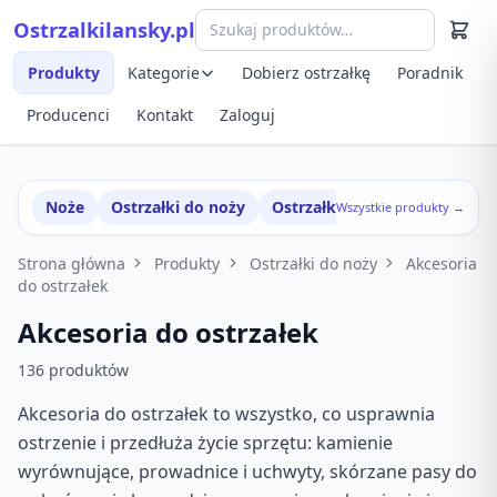
Przejdź do treści
Ostrzalkilansky.pl
Szybki podgląd produktu
Produkty
Kategorie
Dobierz ostrzałkę
Poradnik
Producenci
Kontakt
Zaloguj
Noże
Ostrzałki do noży
Ostrzałki w zestawach
Wszystkie produkty →
Strona główna
Produkty
Ostrzałki do noży
Akcesoria
do ostrzałek
Akcesoria do ostrzałek
136 produktów
Akcesoria do ostrzałek to wszystko, co usprawnia
ostrzenie i przedłuża życie sprzętu: kamienie
wyrównujące, prowadnice i uchwyty, skórzane pasy do