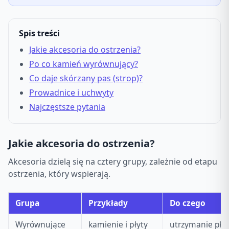
Spis treści
Jakie akcesoria do ostrzenia?
Po co kamień wyrównujący?
Co daje skórzany pas (strop)?
Prowadnice i uchwyty
Najczęstsze pytania
Jakie akcesoria do ostrzenia?
Akcesoria dzielą się na cztery grupy, zależnie od etapu
ostrzenia, który wspierają.
Grupa
Przykłady
Do czego
Wyrównujące
kamienie i płyty
utrzymanie płas