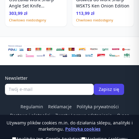
Angle Set Knife
WSKTS Ken Onion Edition
Sharpener
303,99 zł
113,99 zł
Chwilowo niedostępny
Chwilowo niedostępny
Newsletter
Zapisz się
Regulamin
Reklamacje
Polityka prywatności
Dostawa i płatności
Zwroty / prawo odstapienia
O nas
Używamy plików cookies m.in. do działania sklepu, analityki i
Kontakt
Odstąp od umowy
marketingu.
Polityka cookies
Tel:
(22) 266 83 84
·
© Ostrzalkilansky.pl ·
Analityka (np. Google Analytics)
Marketing / reklamy