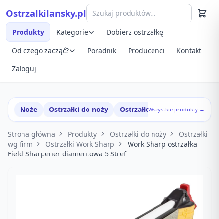
Przejdź do treści
Ostrzalkilansky.pl
Szybki podgląd produktu
Produkty
Kategorie
Dobierz ostrzałkę
Od czego zacząć?
Poradnik
Producenci
Kontakt
Zaloguj
Noże
Ostrzałki do noży
Ostrzałki w zestawach
Wszystkie produkty →
Strona główna
Produkty
Ostrzałki do noży
Ostrzałki
wg firm
Ostrzałki Work Sharp
Work Sharp ostrzałka
Field Sharpener diamentowa 5 Stref