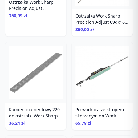
Ostrzałka Work Sharp
Precision Adjust
diamentowa
350,99 zł
Ostrzałka Work Sharp
Precision Adjust 09dx164
system diamentowy do
359,00 zł
noży
Kamień diamentowy 220
Prowadnica ze stropem
do ostrzałki Work Sharp
skórzanym do Work
Precision Adjust
Sharp Precision Adjust
36,24 zł
65,78 zł