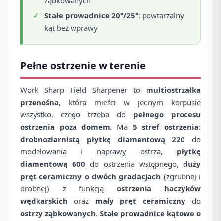
ząbkowanych
Stałe prowadnice 20°/25°
: powtarzalny
kąt bez wprawy
Pełne ostrzenie w terenie
Work Sharp Field Sharpener to
multiostrzałka
przenośna
, która mieści w jednym korpusie
wszystko, czego trzeba do
pełnego procesu
ostrzenia poza domem
. Ma
5 stref ostrzenia
:
drobnoziarnistą płytkę diamentową 220
do
modelowania i naprawy ostrza,
płytkę
diamentową 600
do ostrzenia wstępnego,
duży
pręt ceramiczny o dwóch gradacjach
(zgrubnej i
drobnej) z funkcją
ostrzenia haczyków
wędkarskich
oraz
mały pręt ceramiczny
do
ostrzy ząbkowanych
.
Stałe prowadnice kątowe o