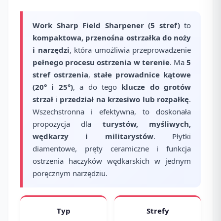
Work Sharp Field Sharpener (5 stref)
to
kompaktowa, przenośna ostrzałka do noży
i narzędzi
, która umożliwia przeprowadzenie
pełnego procesu ostrzenia w terenie
. Ma
5
stref ostrzenia
,
stałe prowadnice kątowe
(20° i 25°)
, a do tego
klucze do grotów
strzał
i
przedział na krzesiwo lub rozpałkę
.
Wszechstronna i efektywna, to doskonała
propozycja dla
turystów, myśliwych,
wędkarzy i militarystów
. Płytki
diamentowe, pręty ceramiczne i funkcja
ostrzenia haczyków wędkarskich w jednym
poręcznym narzędziu.
Typ
Strefy