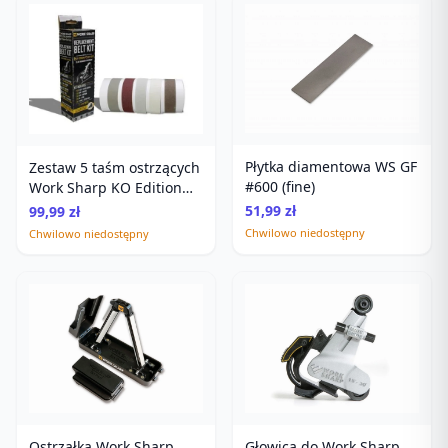
Płytka diamentowa WS GF
Zestaw 5 taśm ostrzących
#600 (fine)
Work Sharp KO Edition
Att
51,99 zł
99,99 zł
Chwilowo niedostępny
Chwilowo niedostępny
Ostrzałka Work Sharp
Głowica do Work Sharp