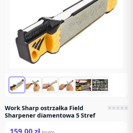
Work Sharp ostrzałka Field
★
★
★
★
★
Sharpener diamentowa 5 Stref
159,00 zł
brutto