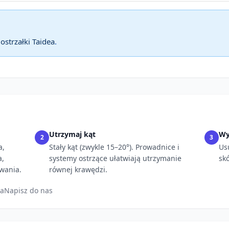
z
ostrzałki Taidea
.
Utrzymaj kąt
Wy
2
3
a,
Stały kąt (zwykle 15–20°). Prowadnice i
Us
a,
systemy ostrzące ułatwiają utrzymanie
sk
wania.
równej krawędzi.
ia
Napisz do nas