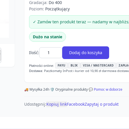
Gradacja:
Do 400
Poziom:
Początkujący
✓ Zamów ten produkt teraz — nadamy w najbliżs
Dużo na stanie
Ilość:
Dodaj do koszyka
Płatności online:
PAYU
BLIK
VISA / MASTERCARD
ZAPŁA
Dostawa:
Paczkomaty InPost i kurier od 10,90 zł
·
darmowa dostawa o
🚚 Wysyłka 24h
·
🛡️ Oryginalne produkty
·
💬 Pomoc w doborze
Udostępnij:
Kopiuj link
Facebook
Zapytaj o produkt