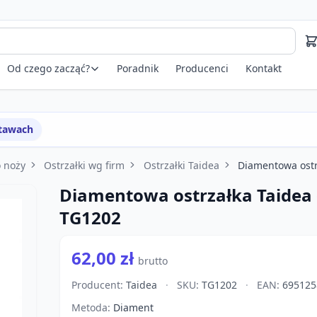
Od czego zacząć?
Poradnik
Producenci
Kontakt
stawach
o noży
Ostrzałki wg firm
Ostrzałki Taidea
Diamentowa ostr
Diamentowa ostrzałka Taidea 
TG1202
62,00 zł
brutto
Producent:
Taidea
·
SKU:
TG1202
·
EAN:
695125
Metoda:
Diament