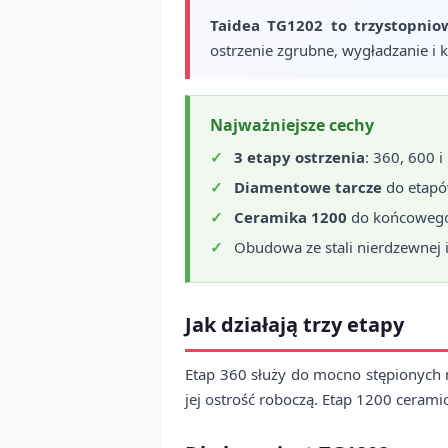
Taidea TG1202 to trzystopnio
ostrzenie zgrubne, wygładzanie i 
Najważniejsze cechy
3 etapy ostrzenia
: 360, 600 
Diamentowe tarcze
do etapó
Ceramika 1200
do końcowego
Obudowa ze stali nierdzewnej 
Jak działają trzy etapy
Etap 360 służy do mocno stępionych 
jej ostrość roboczą. Etap 1200 cerami