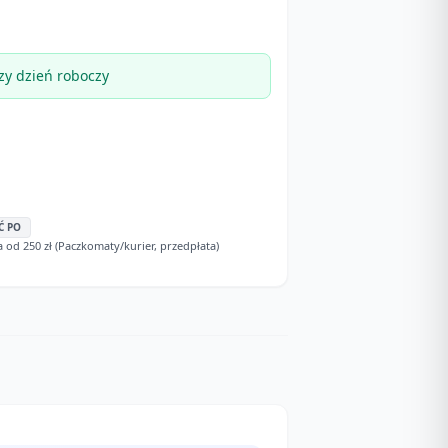
zy dzień roboczy
Ć PO
d 250 zł (Paczkomaty/kurier, przedpłata)