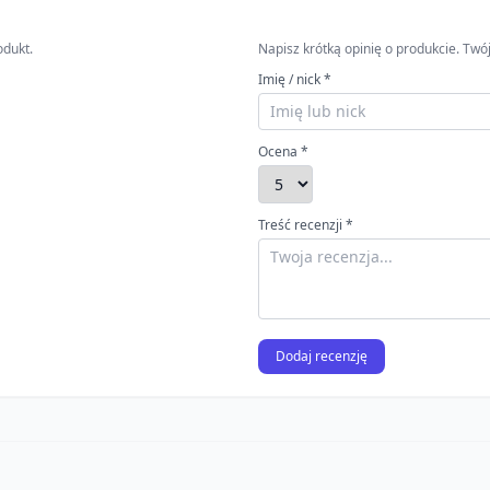
odukt.
Napisz krótką opinię o produkcie. T
Imię / nick *
Ocena *
Treść recenzji *
Dodaj recenzję