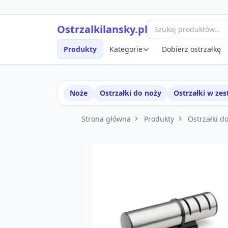
Przejdź do treści
Szybki podgląd produktu
Ostrzalkilansky.pl
Produkty
Kategorie
Dobierz ostrzałkę
Noże
Ostrzałki do noży
Ostrzałki w ze
Strona główna
Produkty
Ostrzałki d