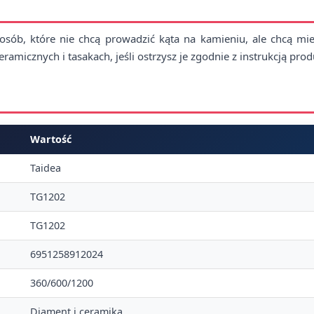
sób, które nie chcą prowadzić kąta na kamieniu, ale chcą mieć 
ramicznych i tasakach, jeśli ostrzysz je zgodnie z instrukcją pro
Wartość
Taidea
TG1202
TG1202
6951258912024
360/600/1200
Diament i ceramika