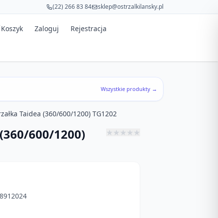
(22) 266 83 84
sklep@ostrzalkilansky.pl
Koszyk
Zaloguj
Rejestracja
Wszystkie produkty →
załka Taidea (360/600/1200) TG1202
(360/600/1200)
★
★
★
★
★
8912024