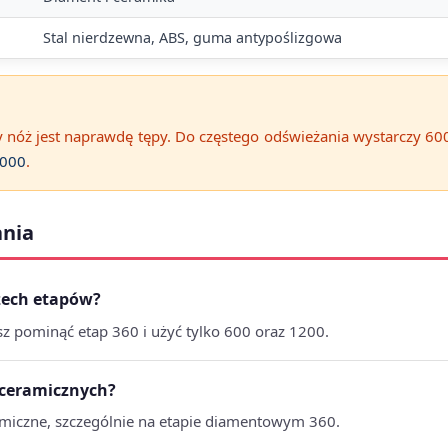
Stal nierdzewna, ABS, guma antypoślizgowa
 nóż jest naprawdę tępy. Do częstego odświeżania wystarczy 600 i
2000
.
ania
zech etapów?
z pominąć etap 360 i użyć tylko 600 oraz 1200.
y ceramicznych?
miczne, szczególnie na etapie diamentowym 360.