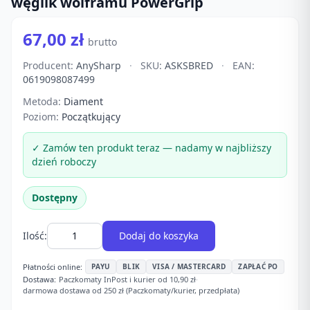
węglik wolframu PowerGrip
67,00 zł
brutto
Producent:
AnySharp
·
SKU:
ASKSBRED
·
EAN:
0619098087499
Metoda:
Diament
Poziom:
Początkujący
✓ Zamów ten produkt teraz — nadamy w najbliższy
dzień roboczy
Dostępny
Ilość:
Dodaj do koszyka
Płatności online:
PAYU
BLIK
VISA / MASTERCARD
ZAPŁAĆ PO
Dostawa:
Paczkomaty InPost i kurier od 10,90 zł
·
darmowa dostawa od 250 zł (Paczkomaty/kurier, przedpłata)