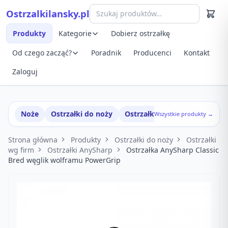
Przejdź do treści
Ostrzalkilansky.pl
Szybki podgląd produktu
Produkty
Kategorie
Dobierz ostrzałkę
Od czego zacząć?
Poradnik
Producenci
Kontakt
Zaloguj
Noże
Ostrzałki do noży
Ostrzałki w zestawach
Wszystkie produkty →
Strona główna
Produkty
Ostrzałki do noży
Ostrzałki
wg firm
Ostrzałki AnySharp
Ostrzałka AnySharp Classic
Bred węglik wolframu PowerGrip