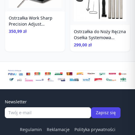
Ostrzałka Work Sharp
Precision Adjust
diamentowa
350,99 zł
Ostrzałka do Noży Ręczna
Osełka Systemowa
Diamenty Kamienie
299,00 zł
Ruixin RX-009
Newsletter
Zapisz się
Regulamin
Reklamacje
Polityka prywatności