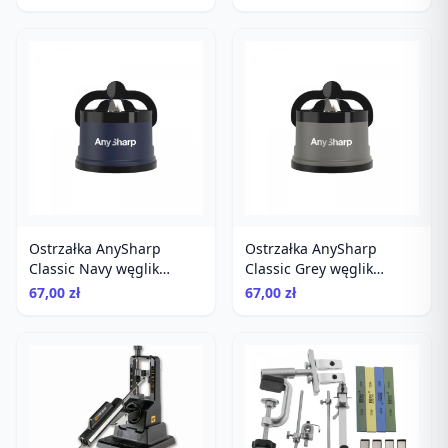
Ostrzałka AnySharp
Ostrzałka AnySharp
Classic Navy węglik
Classic Grey węglik
wolframu PowerGrip
wolframu PowerGrip
67,00 zł
67,00 zł