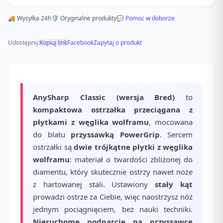
🚚 Wysyłka 24h
🛡️ Oryginalne produkty
💬 Pomoc w doborze
Udostępnij:
Kopiuj link
Facebook
Zapytaj o produkt
AnySharp Classic (wersja Bred)
to
kompaktowa ostrzałka przeciągana z
płytkami z węglika wolframu
, mocowana
do blatu
przyssawką PowerGrip
. Sercem
ostrzałki są
dwie trójkątne płytki z węglika
wolframu
: materiał o twardości zbliżonej do
diamentu, który skutecznie ostrzy nawet noże
z hartowanej stali. Ustawiony
stały kąt
prowadzi ostrze za Ciebie, więc naostrzysz nóż
jednym pociągnięciem, bez nauki techniki.
Nieruchome podparcie na przyssawce