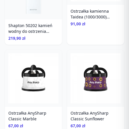
Ostrzałka kamienna
Taidea (1000/3000)
TG6310
91,00 zł
Shapton 50202 kamień
wodny do ostrzenia
gradacja 1000
219,90 zł
Ostrzałka AnySharp
Ostrzałka AnySharp
Classic Marble
Classic Sunflower
67,00 zł
67,00 zł