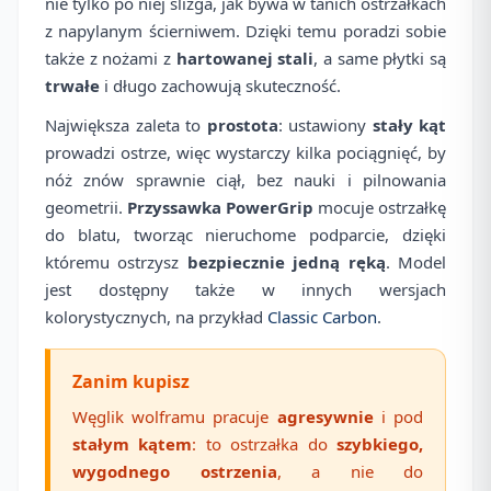
nie tylko po niej ślizga, jak bywa w tanich ostrzałkach
z napylanym ścierniwem. Dzięki temu poradzi sobie
także z nożami z
hartowanej stali
, a same płytki są
trwałe
i długo zachowują skuteczność.
Największa zaleta to
prostota
: ustawiony
stały kąt
prowadzi ostrze, więc wystarczy kilka pociągnięć, by
nóż znów sprawnie ciął, bez nauki i pilnowania
geometrii.
Przyssawka PowerGrip
mocuje ostrzałkę
do blatu, tworząc nieruchome podparcie, dzięki
któremu ostrzysz
bezpiecznie jedną ręką
. Model
jest dostępny także w innych wersjach
kolorystycznych, na przykład
Classic Carbon
.
Zanim kupisz
Węglik wolframu pracuje
agresywnie
i pod
stałym kątem
: to ostrzałka do
szybkiego,
wygodnego ostrzenia
, a nie do