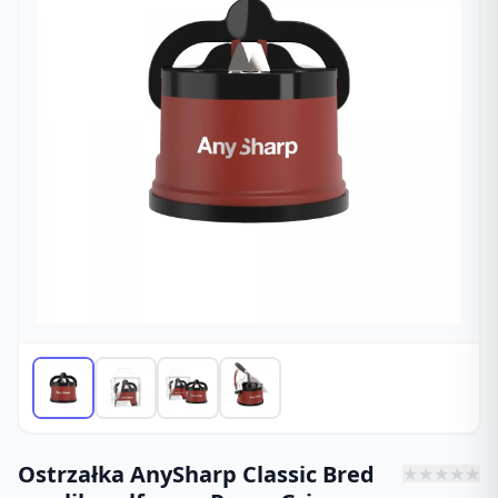
Ostrzałka AnySharp Classic Bred
★
★
★
★
★