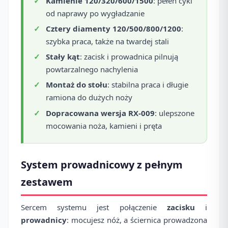
Kamienie 120/320/600/1500
: pełen cykl
od naprawy po wygładzanie
Cztery diamenty 120/500/800/1200
:
szybka praca, także na twardej stali
Stały kąt
: zacisk i prowadnica pilnują
powtarzalnego nachylenia
Montaż do stołu
: stabilna praca i długie
ramiona do dużych noży
Dopracowana wersja RX-009
: ulepszone
mocowania noża, kamieni i pręta
System prowadnicowy z pełnym
zestawem
Sercem systemu jest połączenie
zacisku
i
prowadnicy
: mocujesz nóż, a ściernica prowadzona