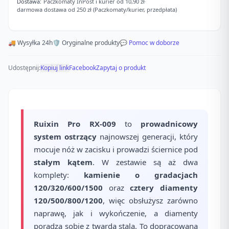
Dostawa:
Paczkomaty InPost i kurier od 10,90 zł
·
darmowa dostawa od 250 zł (Paczkomaty/kurier, przedpłata)
🚚 Wysyłka 24h
🛡️ Oryginalne produkty
💬 Pomoc w doborze
Udostępnij:
Kopiuj link
Facebook
Zapytaj o produkt
Ruixin Pro RX-009
to
prowadnicowy
system ostrzący
najnowszej generacji, który
mocuje nóż w zacisku i prowadzi ściernice pod
stałym kątem
. W zestawie są aż dwa
komplety:
kamienie o gradacjach
120/320/600/1500
oraz
cztery diamenty
120/500/800/1200
, więc obsłużysz zarówno
naprawę, jak i wykończenie, a diamenty
poradzą sobie z twardą stalą. To dopracowana