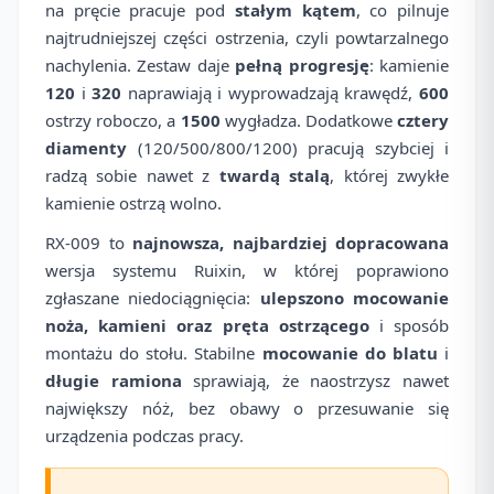
na pręcie pracuje pod
stałym kątem
, co pilnuje
najtrudniejszej części ostrzenia, czyli powtarzalnego
nachylenia. Zestaw daje
pełną progresję
: kamienie
120
i
320
naprawiają i wyprowadzają krawędź,
600
ostrzy roboczo, a
1500
wygładza. Dodatkowe
cztery
diamenty
(120/500/800/1200) pracują szybciej i
radzą sobie nawet z
twardą stalą
, której zwykłe
kamienie ostrzą wolno.
RX-009 to
najnowsza, najbardziej dopracowana
wersja systemu Ruixin, w której poprawiono
zgłaszane niedociągnięcia:
ulepszono mocowanie
noża, kamieni oraz pręta ostrzącego
i sposób
montażu do stołu. Stabilne
mocowanie do blatu
i
długie ramiona
sprawiają, że naostrzysz nawet
największy nóż, bez obawy o przesuwanie się
urządzenia podczas pracy.