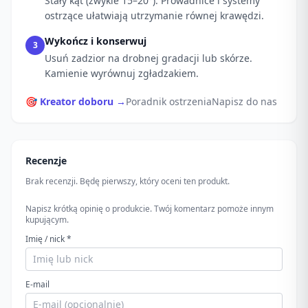
Stały kąt (zwykle 15–20°). Prowadnice i systemy
ostrzące ułatwiają utrzymanie równej krawędzi.
Wykończ i konserwuj
3
Usuń zadzior na drobnej gradacji lub skórze.
Kamienie wyrównuj zgładzakiem.
🎯 Kreator doboru →
Poradnik ostrzenia
Napisz do nas
Recenzje
Brak recenzji. Będę pierwszy, który oceni ten produkt.
Napisz krótką opinię o produkcie. Twój komentarz pomoże innym
kupującym.
Imię / nick *
E-mail