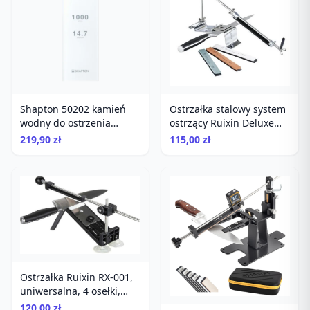
Shapton 50202 kamień
Ostrzałka stalowy system
wodny do ostrzenia
ostrzący Ruixin Deluxe
gradacja 1000
Steel RX-003
219,90 zł
115,00 zł
Ostrzałka Ruixin RX-001,
uniwersalna, 4 osełki,
łatwa w użyciu
120,00 zł