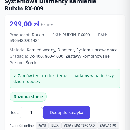
Systemowa Diamenty Kamienie
Ruixin RX-009
299,00 zł
brutto
Producent:
Ruixin
·
SKU:
RUIXIN_RX009
·
EAN:
5905489701484
Metoda:
Kamień wodny, Diament, System z prowadnicą
Gradacja:
Do 400, 800–1000, Zestawy kombinowane
Poziom:
Średni
✓ Zamów ten produkt teraz — nadamy w najbliższy
dzień roboczy
Dużo na stanie
Ilość:
Dodaj do koszyka
Płatności online:
PAYU
BLIK
VISA / MASTERCARD
ZAPŁAĆ PO