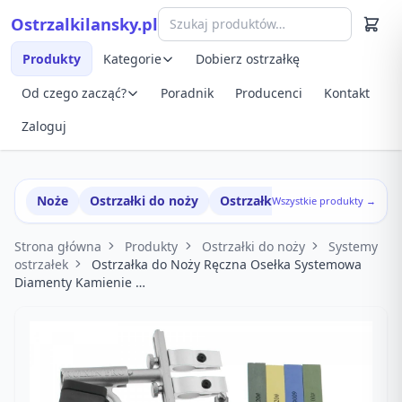
Przejdź do treści
Ostrzalkilansky.pl
Szybki podgląd produktu
Produkty
Kategorie
Dobierz ostrzałkę
Od czego zacząć?
Poradnik
Producenci
Kontakt
Zaloguj
Noże
Ostrzałki do noży
Ostrzałki w zestawach
Wszystkie produkty →
Strona główna
Produkty
Ostrzałki do noży
Systemy
ostrzałek
Ostrzałka do Noży Ręczna Osełka Systemowa
Diamenty Kamienie …