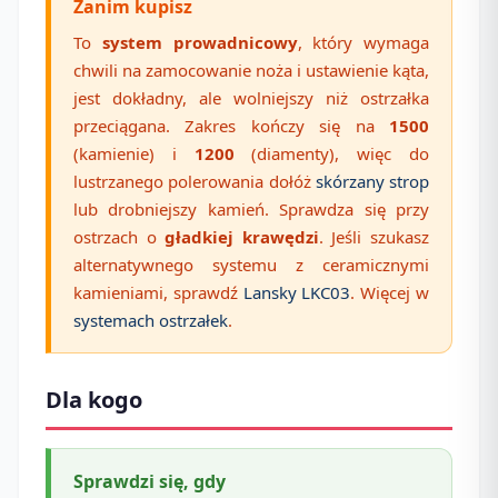
Zanim kupisz
To
system prowadnicowy
, który wymaga
chwili na zamocowanie noża i ustawienie kąta,
jest dokładny, ale wolniejszy niż ostrzałka
przeciągana. Zakres kończy się na
1500
(kamienie) i
1200
(diamenty), więc do
lustrzanego polerowania dołóż
skórzany strop
lub drobniejszy kamień. Sprawdza się przy
ostrzach o
gładkiej krawędzi
. Jeśli szukasz
alternatywnego systemu z ceramicznymi
kamieniami, sprawdź
Lansky LKC03
. Więcej w
systemach ostrzałek
.
Dla kogo
Sprawdzi się, gdy