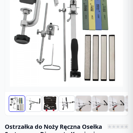
Ostrzałka do Noży Ręczna Osełka
★
★
★
★
★