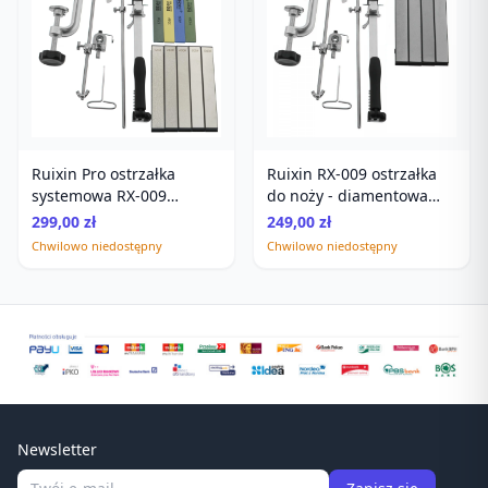
Ruixin Pro ostrzałka
Ruixin RX-009 ostrzałka
systemowa RX-009
do noży - diamentowa
diamenty + kamienie
ostrzałka systemowa
299,00 zł
249,00 zł
240/600/1000/1500
Chwilowo niedostępny
Chwilowo niedostępny
Newsletter