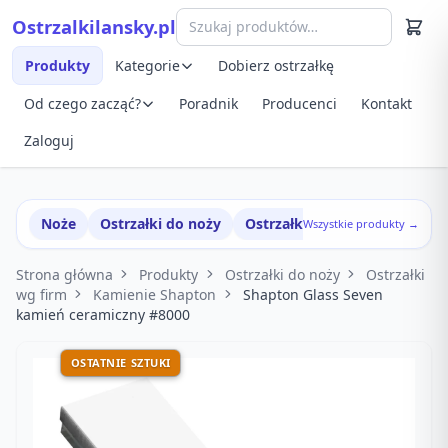
Przejdź do treści
Ostrzalkilansky.pl
Szybki podgląd produktu
Produkty
Kategorie
Dobierz ostrzałkę
Od czego zacząć?
Poradnik
Producenci
Kontakt
Zaloguj
Noże
Ostrzałki do noży
Ostrzałki w zestawach
Wszystkie produkty →
Strona główna
Produkty
Ostrzałki do noży
Ostrzałki
wg firm
Kamienie Shapton
Shapton Glass Seven
kamień ceramiczny #8000
OSTATNIE SZTUKI