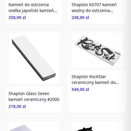
Kamień do ostrzenia
Shapton K0707 kamień
osełka japoński kamień
wodny do ostrzenia
wodny gradacja 2000
gradacja 1500
258,99 zł
238,99 zł
Shapton
Shapton RockStar
ceramiczny kamień do
ostrzenia 16000
549,00 zł
Shapton Glass Seven
kamień ceramiczny #2000
219,00 zł