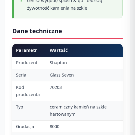
cenisz wygodę splash & go i dłuższą
żywotność kamienia na szkle
Dane techniczne
Parametr
Wartość
Producent
Shapton
Seria
Glass Seven
Kod
70203
producenta
Typ
ceramiczny kamień na szkle
hartowanym
Gradacja
8000