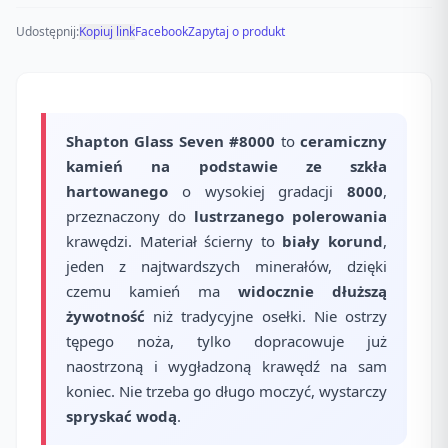
Udostępnij:
Kopiuj link
Facebook
Zapytaj o produkt
Shapton Glass Seven #8000
to
ceramiczny
kamień na podstawie ze szkła
hartowanego
o wysokiej gradacji
8000
,
przeznaczony do
lustrzanego polerowania
krawędzi. Materiał ścierny to
biały korund
,
jeden z najtwardszych minerałów, dzięki
czemu kamień ma
widocznie dłuższą
żywotność
niż tradycyjne osełki. Nie ostrzy
tępego noża, tylko dopracowuje już
naostrzoną i wygładzoną krawędź na sam
koniec. Nie trzeba go długo moczyć, wystarczy
spryskać wodą
.