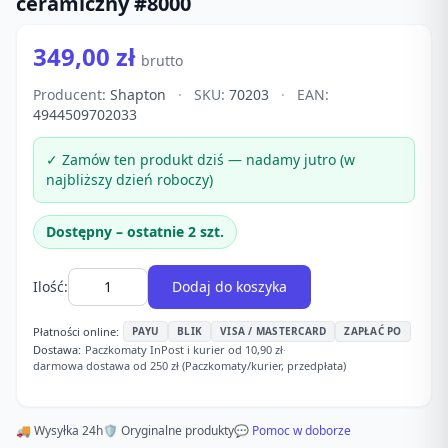
ceramiczny #8000
349,00 zł
brutto
Producent:
Shapton
·
SKU:
70203
·
EAN:
4944509702033
✓ Zamów ten produkt dziś — nadamy jutro (w
najbliższy dzień roboczy)
Dostępny – ostatnie 2 szt.
Ilość:
Dodaj do koszyka
Płatności online:
PAYU
BLIK
VISA / MASTERCARD
ZAPŁAĆ PO
Dostawa:
Paczkomaty InPost i kurier od 10,90 zł
·
darmowa dostawa od 250 zł (Paczkomaty/kurier, przedpłata)
🚚 Wysyłka 24h
🛡️ Oryginalne produkty
💬 Pomoc w doborze