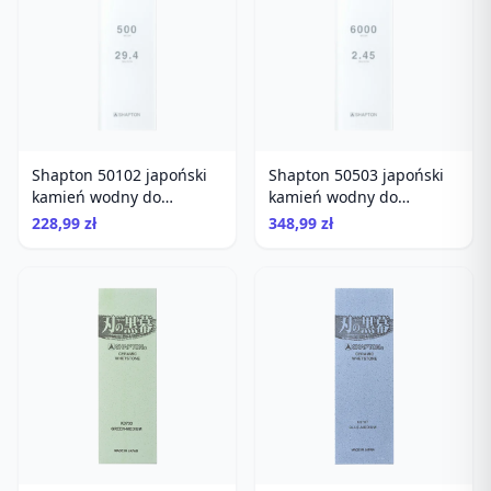
Shapton 50102 japoński
Shapton 50503 japoński
kamień wodny do
kamień wodny do
ostrzenia gradacja 500
ostrzenia gradacja 6000
228,99 zł
348,99 zł