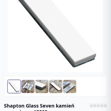
Shapton Glass Seven kamień
★
★
★
★
★