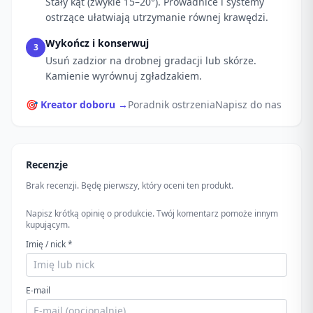
Stały kąt (zwykle 15–20°). Prowadnice i systemy
ostrzące ułatwiają utrzymanie równej krawędzi.
Wykończ i konserwuj
3
Usuń zadzior na drobnej gradacji lub skórze.
Kamienie wyrównuj zgładzakiem.
🎯 Kreator doboru →
Poradnik ostrzenia
Napisz do nas
Recenzje
Brak recenzji. Będę pierwszy, który oceni ten produkt.
Napisz krótką opinię o produkcie. Twój komentarz pomoże innym
kupującym.
Imię / nick *
E-mail