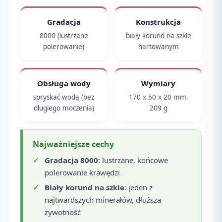
Gradacja
Konstrukcja
8000 (lustrzane
biały korund na szkle
polerowanie)
hartowanym
Obsługa wody
Wymiary
spryskać wodą (bez
170 x 50 x 20 mm,
długiego moczenia)
209 g
Najważniejsze cechy
Gradacja 8000
: lustrzane, końcowe
polerowanie krawędzi
Biały korund na szkle
: jeden z
najtwardszych minerałów, dłuższa
żywotność