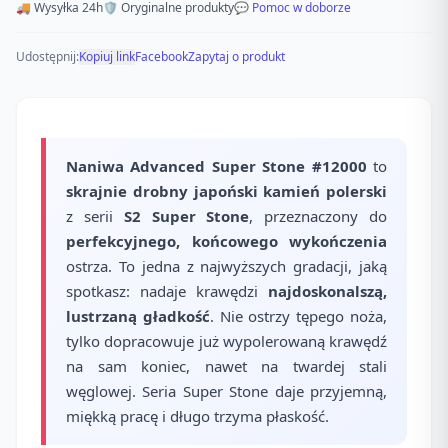
🚚 Wysyłka 24h
🛡️ Oryginalne produkty
💬 Pomoc w doborze
Udostępnij:
Kopiuj link
Facebook
Zapytaj o produkt
Naniwa Advanced Super Stone #12000
to
skrajnie drobny japoński kamień polerski
z serii
S2 Super Stone
, przeznaczony do
perfekcyjnego, końcowego wykończenia
ostrza. To jedna z najwyższych gradacji, jaką
spotkasz: nadaje krawędzi
najdoskonalszą,
lustrzaną gładkość
. Nie ostrzy tępego noża,
tylko dopracowuje już wypolerowaną krawędź
na sam koniec, nawet na twardej stali
węglowej. Seria Super Stone daje przyjemną,
miękką pracę i długo trzyma płaskość.