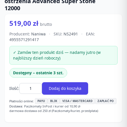
ostrzenia Advanced Super Stone
12000
519,00 zł
brutto
Producent:
Naniwa
·
SKU:
NS2491
·
EAN:
4955571291417
✓ Zamów ten produkt dziś — nadamy jutro (w
najbliższy dzień roboczy)
Dostępny – ostatnie 3 szt.
Ilość:
Dodaj do koszyka
Płatności online:
PAYU
BLIK
VISA / MASTERCARD
ZAPŁAĆ PO
Dostawa:
Paczkomaty InPost i kurier od 10,90 zł
·
darmowa dostawa od 250 zł (Paczkomaty/kurier, przedpłata)