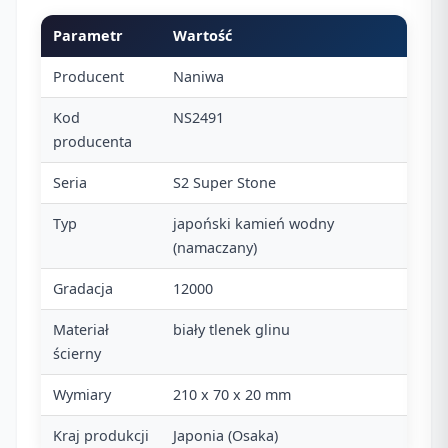
Parametr
Wartość
Producent
Naniwa
Kod
NS2491
producenta
Seria
S2 Super Stone
Typ
japoński kamień wodny
(namaczany)
Gradacja
12000
Materiał
biały tlenek glinu
ścierny
Wymiary
210 x 70 x 20 mm
Kraj produkcji
Japonia (Osaka)