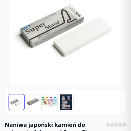
Naniwa japoński kamień do
★
★
★
★
★