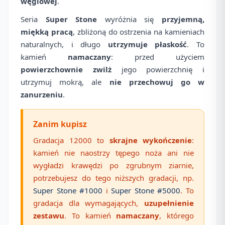
węglowej
.
Seria
Super Stone
wyróżnia się
przyjemną,
miękką pracą
, zbliżoną do ostrzenia na kamieniach
naturalnych, i długo
utrzymuje płaskość
. To
kamień
namaczany
: przed użyciem
powierzchownie zwilż
jego powierzchnię i
utrzymuj mokrą, ale
nie przechowuj go w
zanurzeniu
.
Zanim kupisz
Gradacja 12000 to
skrajne wykończenie
:
kamień nie naostrzy tępego noża ani nie
wygładzi krawędzi po zgrubnym ziarnie,
potrzebujesz do tego niższych gradacji, np.
Super Stone #1000
i
Super Stone #5000
. To
gradacja dla wymagających,
uzupełnienie
zestawu
. To kamień
namaczany
, którego