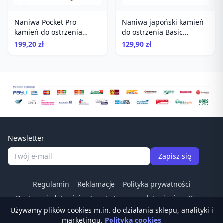
Naniwa Pocket Pro
Naniwa japoński kamień
kamień do ostrzenia
do ostrzenia Basic
#3000
Combination Stone
199,20 zł
129,90 zł
#1000/3000
Newsletter
Zapisz się
Regulamin
Reklamacje
Polityka prywatności
Dostawa i płatności
Zwroty / prawo odstapienia
O nas
Używamy plików cookies m.in. do działania sklepu, analityki i
Kontakt
Odstąp od umowy
marketingu.
Polityka cookies