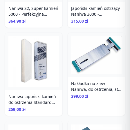
Naniwa S2, Super kamień
Japoński kamień ostrzący
5000 - Perfekcyjna
Naniwa 3000 -
Japonia w Twojej Kuchni!
Perfekcyjne Polerowanie
364,90 zł
315,00 zł
Nakładka na zlew
Naniwa, do ostrzenia, stal
nierdzewna, regulowana
399,00 zł
Naniwa japoński kamień
do ostrzenia Standard
Stone 8000
259,00 zł