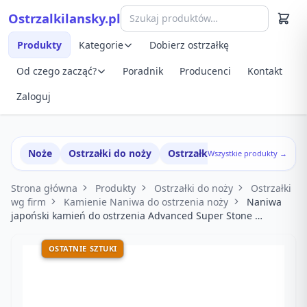
Przejdź do treści
Ostrzalkilansky.pl
Szybki podgląd produktu
Produkty
Kategorie
Dobierz ostrzałkę
Od czego zacząć?
Poradnik
Producenci
Kontakt
Zaloguj
Noże
Ostrzałki do noży
Ostrzałki w zestawach
Wszystkie produkty →
Strona główna
Produkty
Ostrzałki do noży
Ostrzałki
wg firm
Kamienie Naniwa do ostrzenia noży
Naniwa
japoński kamień do ostrzenia Advanced Super Stone …
OSTATNIE SZTUKI