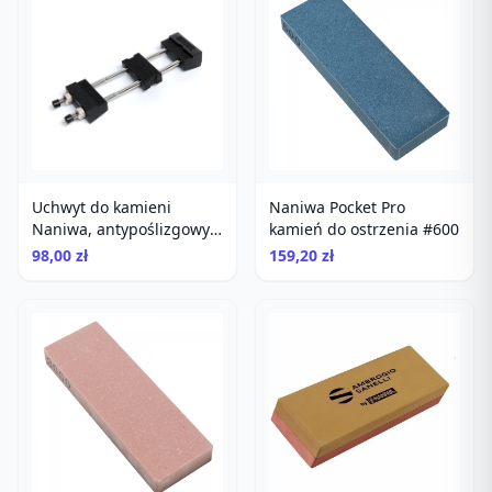
Uchwyt do kamieni
Naniwa Pocket Pro
Naniwa, antypoślizgowy,
kamień do ostrzenia #600
uniwersalny, do ostrzenia
98,00 zł
159,20 zł