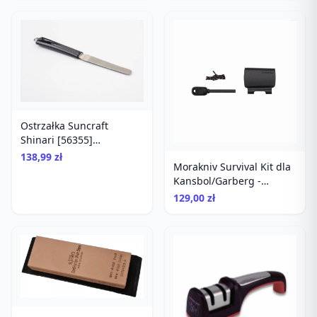
Ostrzałka Suncraft
Shinari [56355]
diamentowa
138,99 zł
Morakniv Survival Kit dla
Kansbol/Garberg -
Krzesiwo i diamentowa
129,00 zł
ostrzałka