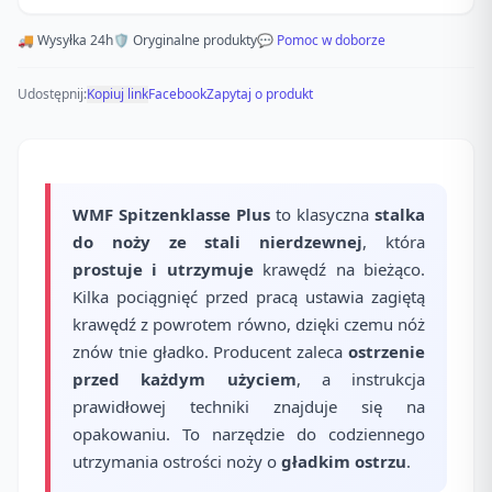
🚚 Wysyłka 24h
🛡️ Oryginalne produkty
💬 Pomoc w doborze
Udostępnij:
Kopiuj link
Facebook
Zapytaj o produkt
WMF Spitzenklasse Plus
to klasyczna
stalka
do noży ze stali nierdzewnej
, która
prostuje i utrzymuje
krawędź na bieżąco.
Kilka pociągnięć przed pracą ustawia zagiętą
krawędź z powrotem równo, dzięki czemu nóż
znów tnie gładko. Producent zaleca
ostrzenie
przed każdym użyciem
, a instrukcja
prawidłowej techniki znajduje się na
opakowaniu. To narzędzie do codziennego
utrzymania ostrości noży o
gładkim ostrzu
.