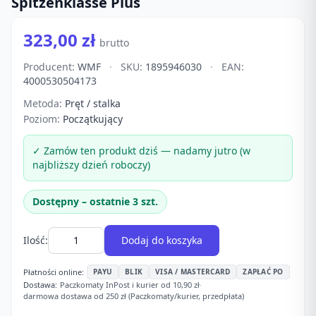
Spitzenklasse Plus
323,00 zł
brutto
Producent:
WMF
·
SKU:
1895946030
·
EAN:
4000530504173
Metoda:
Pręt / stalka
Poziom:
Początkujący
✓ Zamów ten produkt dziś — nadamy jutro (w
najbliższy dzień roboczy)
Dostępny – ostatnie 3 szt.
Ilość:
Dodaj do koszyka
Płatności online:
PAYU
BLIK
VISA / MASTERCARD
ZAPŁAĆ PO
Dostawa:
Paczkomaty InPost i kurier od 10,90 zł
·
darmowa dostawa od 250 zł (Paczkomaty/kurier, przedpłata)