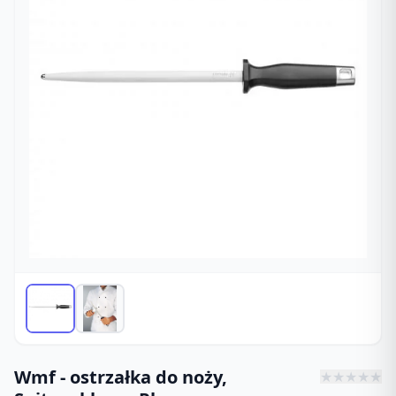
Wmf - ostrzałka do noży,
★
★
★
★
★