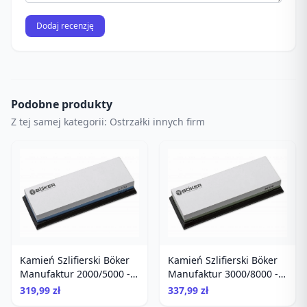
Dodaj recenzję
Podobne produkty
Z tej samej kategorii: Ostrzałki innych firm
Kamień Szlifierski Böker
Kamień Szlifierski Böker
Manufaktur 2000/5000 -
Manufaktur 3000/8000 -
dwustronny, do ostrzenia
dwustronny, do ostrzenia
319,99 zł
337,99 zł