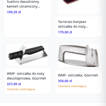
Suehiro dwustronny
kamień ceramiczny
1000/320
199,20 zł
Tarrerias-bonjean
ostrzałka do noży
Tarrerias-Bonjean
179,00 zł
WMF- ostrzałka do noży
WMF- ostrzałka, Gourmet
dwustopniowa, Gourmet
358,00 zł
227,00 zł
Chwilowo niedostępny
Chwilowo niedostępny