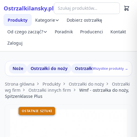
Przejdź do treści
Ostrzalkilansky.pl
Szybki podgląd produktu
Produkty
Kategorie
Dobierz ostrzałkę
Od czego zacząć?
Poradnik
Producenci
Kontakt
Zaloguj
Noże
Ostrzałki do noży
Ostrzałki w zestawach
Wszystkie produkty →
Strona główna
Produkty
Ostrzałki do noży
Ostrzałki
wg firm
Ostrzałki innych firm
Wmf - ostrzałka do noży,
Spitzenklasse Plus
OSTATNIE SZTUKI