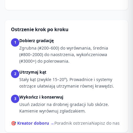
Ostrzenie krok po kroku
Dobierz gradację
1
Zgrubna (#200–600) do wyrównania, średnia
(#800–2000) do naostrzenia, wykończeniowa
(#3000+) do polerowania.
Utrzymaj kąt
2
Stały kąt (zwykle 15–20°). Prowadnice i systemy
ostrzące ułatwiają utrzymanie równej krawędzi.
Wykończ i konserwuj
3
Usuń zadzior na drobnej gradacji lub skórze.
Kamienie wyrównuj zgładzakiem.
🎯 Kreator doboru →
Poradnik ostrzenia
Napisz do nas