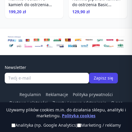
kamień do ostrzenia
do ostrzenia Basic
#3000
Combination Stone
199,20 zł
129,90 zł
#1000/3000
Newsletter
Zapisz się
Regulamin
Reklamacje
Polityka prywatności
Dostawa i płatności
Zwroty / prawo odstapienia
O nas
Używamy plików cookies m.in. do działania sklepu, analityki i
Kontakt
Odstąp od umowy
marketingu.
Polityka cookies
Tel:
(22) 266 83 84
·
© Ostrzalkilansky.pl ·
Analityka (np. Google Analytics)
Marketing / reklamy
sklep@ostrzalkilansky.pl