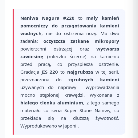
Naniwa Nagura #220
to
mały kamień
pomocniczy do przygotowania kamieni
wodnych
, nie do ostrzenia noży. Ma dwa
zadania:
oczyszcza zatkane mikropory
powierzchni ostrzącej oraz
wytwarza
zawiesinę
(mleczko ścierne) na kamieniu
przed pracą, co przyspiesza ostrzenie.
Gradacja
JIS 220
to
najgrubsza
w tej serii,
przeznaczona do
zgrubnych kamieni
używanych do naprawy i wyprowadzania
mocno stępionej krawędzi. Wykonana z
białego tlenku aluminium
, z tego samego
materiału co seria Super Stone Naniwy, co
przekłada się na dłuższą żywotność.
Wyprodukowano w Japonii.