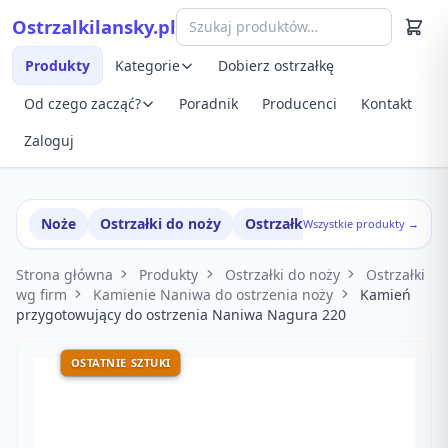
Przejdź do treści
Ostrzalkilansky.pl
Szybki podgląd produktu
Produkty
Kategorie
Dobierz ostrzałkę
Od czego zacząć?
Poradnik
Producenci
Kontakt
Zaloguj
Noże
Ostrzałki do noży
Ostrzałki w zestawach
Wszystkie produkty →
Strona główna
Produkty
Ostrzałki do noży
Ostrzałki
wg firm
Kamienie Naniwa do ostrzenia noży
Kamień
przygotowujący do ostrzenia Naniwa Nagura 220
OSTATNIE SZTUKI