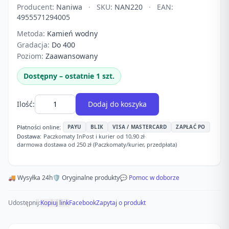
Producent:
Naniwa
·
SKU:
NAN220
·
EAN:
4955571294005
Metoda:
Kamień wodny
Gradacja:
Do 400
Poziom:
Zaawansowany
Dostępny – ostatnie 1 szt.
Ilość:
Dodaj do koszyka
Płatności online:
PAYU
BLIK
VISA / MASTERCARD
ZAPŁAĆ PO
Dostawa:
Paczkomaty InPost i kurier od 10,90 zł
·
darmowa dostawa od 250 zł (Paczkomaty/kurier, przedpłata)
🚚 Wysyłka 24h
🛡️ Oryginalne produkty
💬 Pomoc w doborze
Udostępnij:
Kopiuj link
Facebook
Zapytaj o produkt