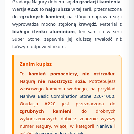
Gradację Nagury dobiera się
do gradacji kamienia
.
Wersja
#220
to
najgrubsza
w tej serii, przeznaczona
do
zgrubnych kamieni
, na których naprawia się i
wyprowadza mocno stępioną krawędź. Materiał z
białego tlenku aluminium
, ten sam co w serii
Super Stone, zapewnia jej dłuższą trwałość niż
tańszym odpowiednikom.
Zanim kupisz
To
kamień pomocniczy, nie ostrzałka
:
Nagurą
nie naostrzysz noża
. Potrzebujesz
właściwego kamienia wodnego, na przykład
Naniwa Basic Combination Stone 220/1000
.
Gradacja #220 jest przeznaczona do
zgrubnych kamieni
; do drobnych
wykończeniowych dobierz znacznie wyższy
numer Nagury. Więcej w kategorii
Naniwa
i
wśród
akcesoriów do ostrzałek
.