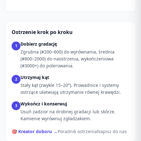
Ostrzenie krok po kroku
Dobierz gradację
1
Zgrubna (#200–600) do wyrównania, średnia
(#800–2000) do naostrzenia, wykończeniowa
(#3000+) do polerowania.
Utrzymaj kąt
2
Stały kąt (zwykle 15–20°). Prowadnice i systemy
ostrzące ułatwiają utrzymanie równej krawędzi.
Wykończ i konserwuj
3
Usuń zadzior na drobnej gradacji lub skórze.
Kamienie wyrównuj zgładzakiem.
🎯 Kreator doboru →
Poradnik ostrzenia
Napisz do nas