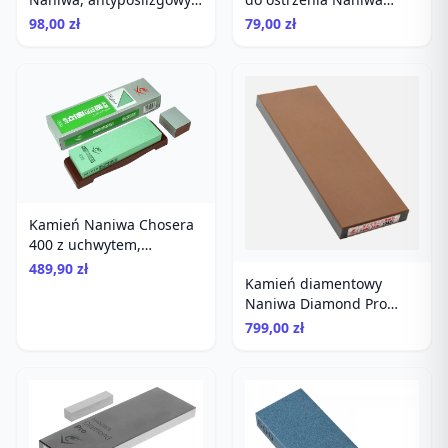
uniwersalny, do ostrzenia
Nagura 2000
98,00 zł
79,00 zł
Kamień Naniwa Chosera
400 z uchwytem,
kieszonkowy, do noży
489,90 zł
Kamień diamentowy
Naniwa Diamond Pro
Stone #400
799,00 zł