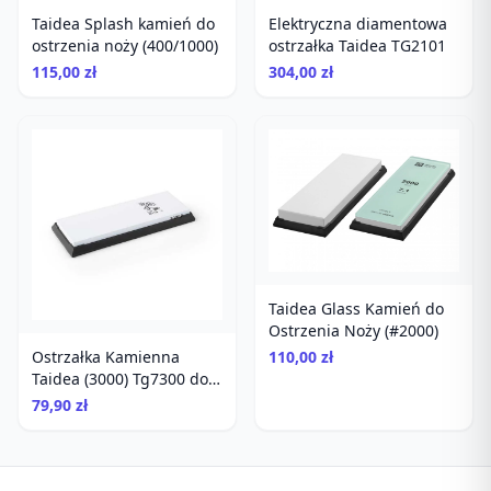
Taidea Splash kamień do
Elektryczna diamentowa
ostrzenia noży (400/1000)
ostrzałka Taidea TG2101
115,00 zł
304,00 zł
Taidea Glass Kamień do
Ostrzenia Noży (#2000)
Ostrzałka Kamienna
110,00 zł
Taidea (3000) Tg7300 do
Noży Kuchennych,
79,90 zł
Wielofunkcyjna