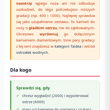
naostrzy
tępego noża ani nie odbuduje
uszkodzeń, do tego potrzebujesz niższych
gradacji (np. 400 i 1000). Najlepiej sprawdza
się jako uzupełnienie zestawu. To kamień do
noży o
gładkim ostrzu
, nie do ząbkowanych.
Okresowo
wyrównuj
go dołączonym
kamieniem diamentowym. Inne pary gradacji
z tej serii znajdziesz w
kategorii Taidea
i wśród
ostrzałek wodnych
.
Dla kogo
Sprawdzi się, gdy
chcesz wygładzić (2000) i wypolerować
ostrze (6000)
masz już kamienie do ostrzenia i szukasz