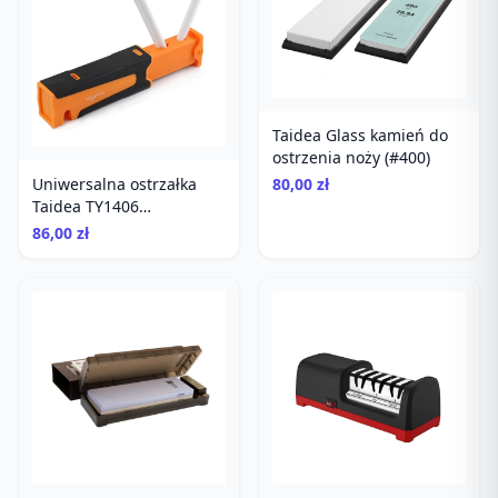
Taidea Glass kamień do
ostrzenia noży (#400)
Uniwersalna ostrzałka
80,00 zł
Taidea TY1406
diamentowa
86,00 zł