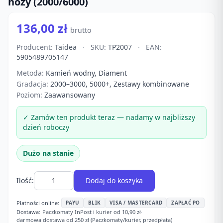
noży (2000/6000)
136,00 zł
brutto
Producent:
Taidea
·
SKU:
TP2007
·
EAN:
5905489705147
Metoda:
Kamień wodny, Diament
Gradacja:
2000–3000, 5000+, Zestawy kombinowane
Poziom:
Zaawansowany
✓ Zamów ten produkt teraz — nadamy w najbliższy
dzień roboczy
Dużo na stanie
Ilość:
Dodaj do koszyka
Płatności online:
PAYU
BLIK
VISA / MASTERCARD
ZAPŁAĆ PO
Dostawa:
Paczkomaty InPost i kurier od 10,90 zł
·
darmowa dostawa od 250 zł (Paczkomaty/kurier, przedpłata)