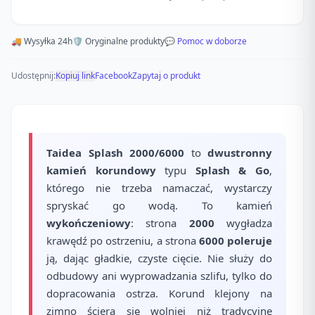
🚚 Wysyłka 24h
🛡️ Oryginalne produkty
💬 Pomoc w doborze
Udostępnij:
Kopiuj link
Facebook
Zapytaj o produkt
Taidea Splash 2000/6000
to
dwustronny
kamień korundowy
typu
Splash & Go
,
którego nie trzeba namaczać, wystarczy
spryskać go wodą. To kamień
wykończeniowy
: strona
2000
wygładza
krawędź po ostrzeniu, a strona
6000
poleruje
ją, dając gładkie, czyste cięcie. Nie służy do
odbudowy ani wyprowadzania szlifu, tylko do
dopracowania ostrza. Korund klejony na
zimno ściera się wolniej niż tradycyjne