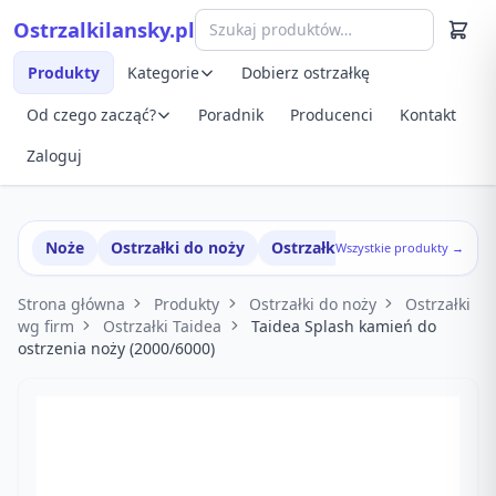
Przejdź do treści
Ostrzalkilansky.pl
Szybki podgląd produktu
Produkty
Kategorie
Dobierz ostrzałkę
Od czego zacząć?
Poradnik
Producenci
Kontakt
Zaloguj
Noże
Ostrzałki do noży
Ostrzałki w zestawach
Wszystkie produkty →
Strona główna
Produkty
Ostrzałki do noży
Ostrzałki
wg firm
Ostrzałki Taidea
Taidea Splash kamień do
ostrzenia noży (2000/6000)