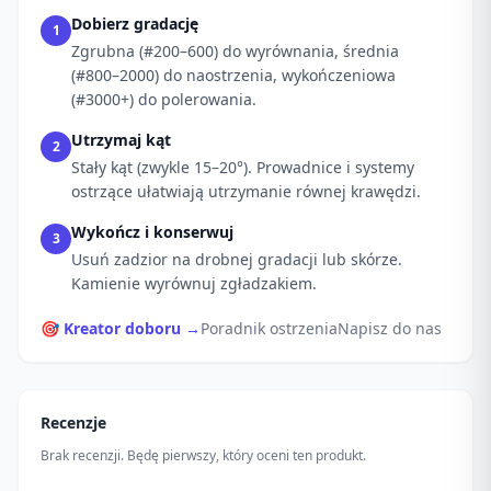
Dobierz gradację
1
Zgrubna (#200–600) do wyrównania, średnia
(#800–2000) do naostrzenia, wykończeniowa
(#3000+) do polerowania.
Utrzymaj kąt
2
Stały kąt (zwykle 15–20°). Prowadnice i systemy
ostrzące ułatwiają utrzymanie równej krawędzi.
Wykończ i konserwuj
3
Usuń zadzior na drobnej gradacji lub skórze.
Kamienie wyrównuj zgładzakiem.
🎯 Kreator doboru →
Poradnik ostrzenia
Napisz do nas
Recenzje
Brak recenzji. Będę pierwszy, który oceni ten produkt.