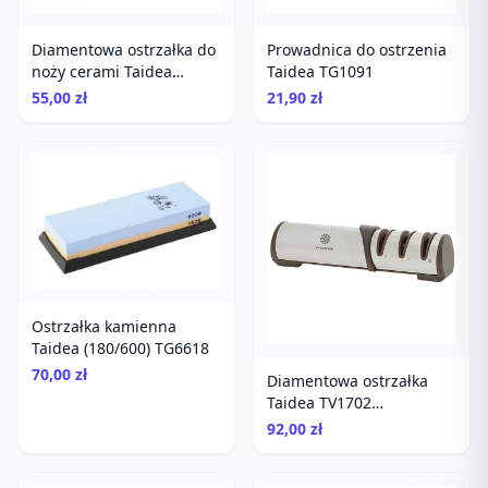
Diamentowa ostrzałka do
Prowadnica do ostrzenia
noży cerami Taidea
Taidea TG1091
T1102D
55,00 zł
21,90 zł
Ostrzałka kamienna
Taidea (180/600) TG6618
70,00 zł
Diamentowa ostrzałka
Taidea TV1702
(360/600/800)
92,00 zł