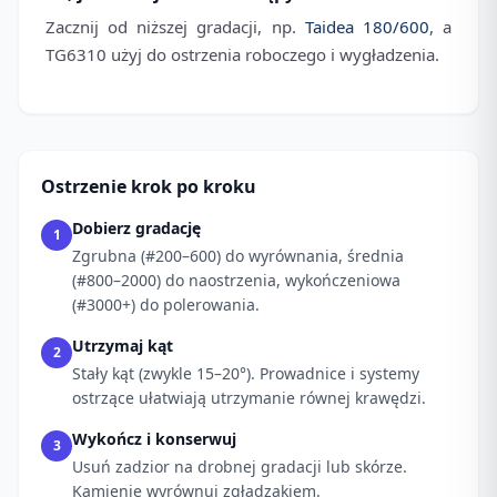
Zacznij od niższej gradacji, np.
Taidea 180/600
, a
TG6310 użyj do ostrzenia roboczego i wygładzenia.
Ostrzenie krok po kroku
Dobierz gradację
1
Zgrubna (#200–600) do wyrównania, średnia
(#800–2000) do naostrzenia, wykończeniowa
(#3000+) do polerowania.
Utrzymaj kąt
2
Stały kąt (zwykle 15–20°). Prowadnice i systemy
ostrzące ułatwiają utrzymanie równej krawędzi.
Wykończ i konserwuj
3
Usuń zadzior na drobnej gradacji lub skórze.
Kamienie wyrównuj zgładzakiem.