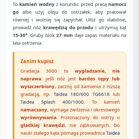
To
kamień wodny
z korundu: przed pracą
namocz
go
albo użyj oleju do ostrzałek, aby pracował
równiej i wolniej się zapychał. Ułóż go stabilnie,
prowadź nóż
krawędzią do przodu
i utrzymuj kąt
15-30°
. Gruby blok
27 mm
daje zapas materiału na
lata ostrzenia.
Zanim kupisz
Gradacja 3000 to
wygładzanie, nie
naprawa
: jeśli nóż jest
bardzo tępy lub
wyszczerbiony
, zacznij od kamienia z niższą
gradacją, np.
Taidea 180/600 TG6618
lub
Taidea Splash 400/1000
. To kamień
namaczany
, wymaga zwilżenia i okresowego
wyrównywania
. Przeznaczony do ostrzy o
gładkiej krawędzi
, nie ząbkowanych. Do
nauki stałego kąta pomaga prowadnica
Taidea