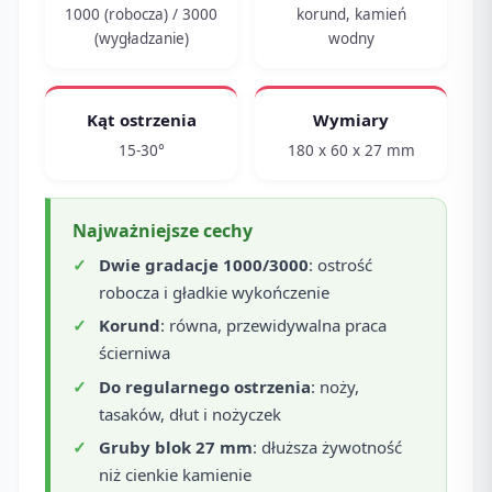
1000 (robocza) / 3000
korund, kamień
(wygładzanie)
wodny
Kąt ostrzenia
Wymiary
15-30°
180 x 60 x 27 mm
Najważniejsze cechy
Dwie gradacje 1000/3000
: ostrość
robocza i gładkie wykończenie
Korund
: równa, przewidywalna praca
ścierniwa
Do regularnego ostrzenia
: noży,
tasaków, dłut i nożyczek
Gruby blok 27 mm
: dłuższa żywotność
niż cienkie kamienie