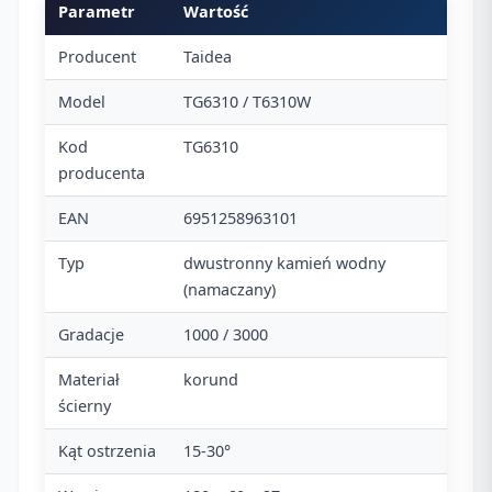
Parametr
Wartość
Producent
Taidea
Model
TG6310 / T6310W
Kod
TG6310
producenta
EAN
6951258963101
Typ
dwustronny kamień wodny
(namaczany)
Gradacje
1000 / 3000
Materiał
korund
ścierny
Kąt ostrzenia
15-30°