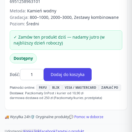
6951258963101
Metoda:
Kamień wodny
Gradacja:
800–1000, 2000–3000, Zestawy kombinowane
Poziom:
Średni
✓ Zamów ten produkt dziś — nadamy jutro (w
najbliższy dzień roboczy)
Dostępny
Ilość:
Dodaj do koszyka
Płatności online:
PAYU
BLIK
VISA / MASTERCARD
ZAPŁAĆ PO
Dostawa:
Paczkomaty InPost i kurier od 10,90 zł
·
darmowa dostawa od 250 zł (Paczkomaty/kurier, przedpłata)
🚚 Wysyłka 24h
🛡️ Oryginalne produkty
💬 Pomoc w doborze
Udostępnij:
Kopiuj link
Facebook
Zapytaj o produkt