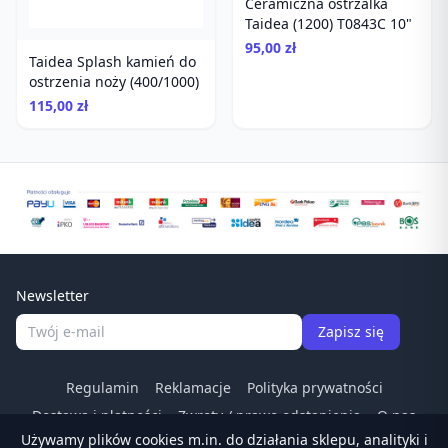
Ceramiczna ostrzalka
Taidea (1200) T0843C 10"
95,00 zł
Taidea Splash kamień do
ostrzenia noży (400/1000)
115,00 zł
Newsletter
Zapisz się
Regulamin
Reklamacje
Polityka prywatności
Dostawa i płatności
Zwroty / prawo odstapienia
O nas
Używamy plików cookies m.in. do działania sklepu, analityki i
Kontakt
Odstąp od umowy