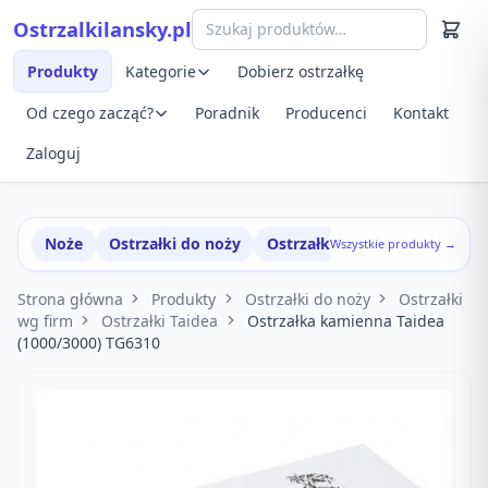
Przejdź do treści
Ostrzalkilansky.pl
Szybki podgląd produktu
Produkty
Kategorie
Dobierz ostrzałkę
Od czego zacząć?
Poradnik
Producenci
Kontakt
Zaloguj
Noże
Ostrzałki do noży
Ostrzałki w zestawach
Wszystkie produkty →
Strona główna
Produkty
Ostrzałki do noży
Ostrzałki
wg firm
Ostrzałki Taidea
Ostrzałka kamienna Taidea
(1000/3000) TG6310