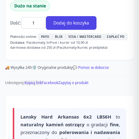
Dużo na stanie
Ilość:
Dodaj do koszyka
Płatności online:
PAYU
BLIK
VISA / MASTERCARD
ZAPŁAĆ PO
Dostawa:
Paczkomaty InPost i kurier od 10,90 zł
·
darmowa dostawa od 250 zł (Paczkomaty/kurier, przedpłata)
🚚 Wysyłka 24h
🛡️ Oryginalne produkty
💬 Pomoc w doborze
Udostępnij:
Kopiuj link
Facebook
Zapytaj o produkt
Lansky Hard Arkansas 6x2 LBS6H
to
naturalny kamień ostrzący
o gradacji
fine
,
przeznaczony do
polerowania i nadawania