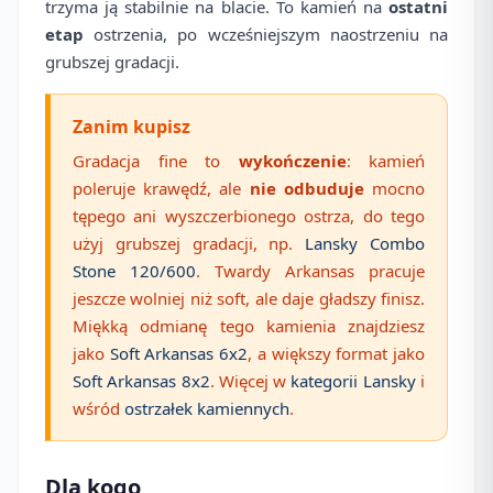
trzyma ją stabilnie na blacie. To kamień na
ostatni
etap
ostrzenia, po wcześniejszym naostrzeniu na
grubszej gradacji.
Zanim kupisz
Gradacja fine to
wykończenie
: kamień
poleruje krawędź, ale
nie odbuduje
mocno
tępego ani wyszczerbionego ostrza, do tego
użyj grubszej gradacji, np.
Lansky Combo
Stone 120/600
. Twardy Arkansas pracuje
jeszcze wolniej niż soft, ale daje gładszy finisz.
Miękką odmianę tego kamienia znajdziesz
jako
Soft Arkansas 6x2
, a większy format jako
Soft Arkansas 8x2
. Więcej w
kategorii Lansky
i
wśród
ostrzałek kamiennych
.
Dla kogo