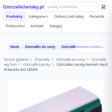
Przejdź do treści
Ostrzalkilansky.pl
Szybki podgląd produktu
Produkty
Kategorie
Dobierz ostrzałkę
Poradnik
Producenci
Kontakt
Zaloguj
Noże
Ostrzałki do noży
Ostrzałki w zestawach
Wszystkie produkty →
Strona główna
Produkty
Ostrzałki do noży
Ostrzałki
wg firm
Ostrzałki Lansky
Ostrzałka Lansky kamień Hard
Arkansas 6x2 LBS6H