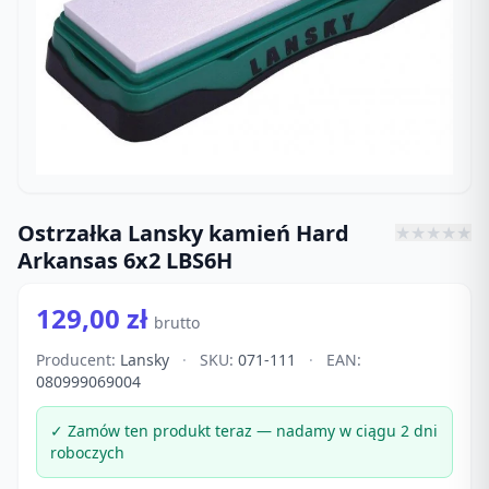
Ostrzałka Lansky kamień Hard
★
★
★
★
★
Arkansas 6x2 LBS6H
129,00 zł
brutto
Producent:
Lansky
·
SKU:
071-111
·
EAN:
080999069004
✓ Zamów ten produkt teraz — nadamy w ciągu 2 dni
roboczych