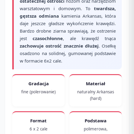
ostatecznej ostrości
nożom oraz narzędziom
warsztatowym i domowym. To
twardsza,
gęstsza odmiana
kamienia Arkansas, która
daje jeszcze gładsze wykończenie krawędzi.
Bardzo drobne ziarna sprawiają, że ostrzenie
jest
czasochłonne
, ale krawędź tnąca
zachowuje ostrość znacznie dłużej
. Osełkę
osadzono na solidnej, gumowanej podstawie
w formacie 6x2 cale.
Gradacja
Materiał
fine (polerowanie)
naturalny Arkansas
(hard)
Format
Podstawa
6 x 2 cale
polimerowa,