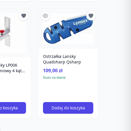
Ostrzałka Lansky
Quadsharp Qsharp
ky LP006
109,00 zł
niowy 4 kąty
Dużo na stanie
o koszyka
Dodaj do koszyka