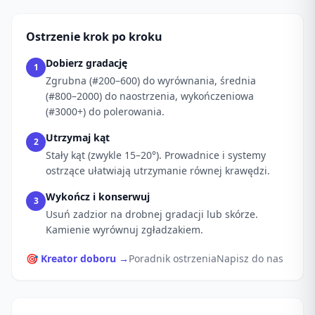
Ostrzenie krok po kroku
Dobierz gradację
1
Zgrubna (#200–600) do wyrównania, średnia
(#800–2000) do naostrzenia, wykończeniowa
(#3000+) do polerowania.
Utrzymaj kąt
2
Stały kąt (zwykle 15–20°). Prowadnice i systemy
ostrzące ułatwiają utrzymanie równej krawędzi.
Wykończ i konserwuj
3
Usuń zadzior na drobnej gradacji lub skórze.
Kamienie wyrównuj zgładzakiem.
🎯 Kreator doboru →
Poradnik ostrzenia
Napisz do nas