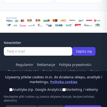
#1000/3000
Newsletter
Zapisz się
Regulamin
Reklamacje
Polityka prywatności
Dostawa i płatności
Zwroty / prawo odstapienia
O nas
Używamy plików cookies m.in. do działania sklepu, analityki i
Kontakt
Odstąp od umowy
marketingu.
Polityka cookies
Tel:
(22) 266 83 84
·
© Ostrzalkilansky.pl ·
Analityka (np. Google Analytics)
Marketing / reklamy
sklep@ostrzalkilansky.pl
Niezbędne pliki cookies są zawsze aktywne (koszyk, bezpieczeństwo,
płatności).