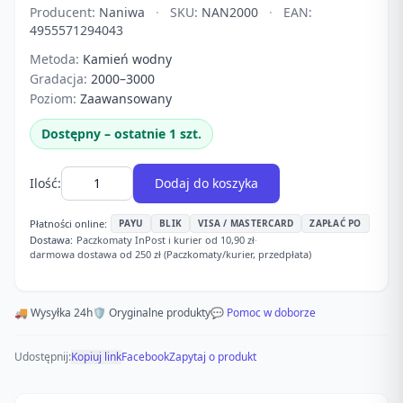
Producent:
Naniwa
·
SKU:
NAN2000
·
EAN:
4955571294043
Metoda:
Kamień wodny
Gradacja:
2000–3000
Poziom:
Zaawansowany
Dostępny – ostatnie 1 szt.
Ilość:
Dodaj do koszyka
Płatności online:
PAYU
BLIK
VISA / MASTERCARD
ZAPŁAĆ PO
Dostawa:
Paczkomaty InPost i kurier od 10,90 zł
·
darmowa dostawa od 250 zł (Paczkomaty/kurier, przedpłata)
🚚 Wysyłka 24h
🛡️ Oryginalne produkty
💬 Pomoc w doborze
Udostępnij:
Kopiuj link
Facebook
Zapytaj o produkt