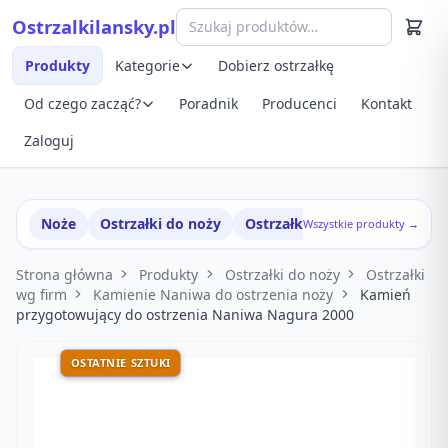
Przejdź do treści
Ostrzalkilansky.pl
Szybki podgląd produktu
Produkty
Kategorie
Dobierz ostrzałkę
Od czego zacząć?
Poradnik
Producenci
Kontakt
Zaloguj
Noże
Ostrzałki do noży
Ostrzałki w zestawach
Wszystkie produkty →
Strona główna
Produkty
Ostrzałki do noży
Ostrzałki
wg firm
Kamienie Naniwa do ostrzenia noży
Kamień
przygotowujący do ostrzenia Naniwa Nagura 2000
OSTATNIE SZTUKI