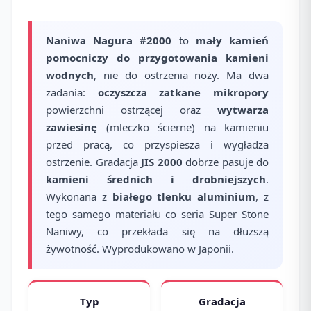
Naniwa Nagura #2000
to
mały kamień
pomocniczy do przygotowania kamieni
wodnych
, nie do ostrzenia noży. Ma dwa
zadania:
oczyszcza zatkane mikropory
powierzchni ostrzącej oraz
wytwarza
zawiesinę
(mleczko ścierne) na kamieniu
przed pracą, co przyspiesza i wygładza
ostrzenie. Gradacja
JIS 2000
dobrze pasuje do
kamieni średnich i drobniejszych
.
Wykonana z
białego tlenku aluminium
, z
tego samego materiału co seria Super Stone
Naniwy, co przekłada się na dłuższą
żywotność. Wyprodukowano w Japonii.
Typ
Gradacja