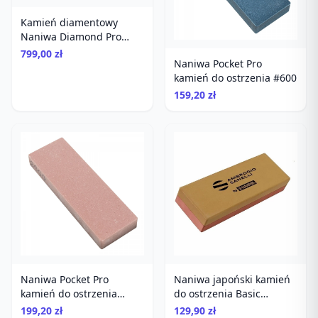
Kamień diamentowy
Naniwa Diamond Pro
Stone #800
799,00 zł
Naniwa Pocket Pro
kamień do ostrzenia #600
159,20 zł
Naniwa Pocket Pro
Naniwa japoński kamień
kamień do ostrzenia
do ostrzenia Basic
#3000
Combination Stone
199,20 zł
129,90 zł