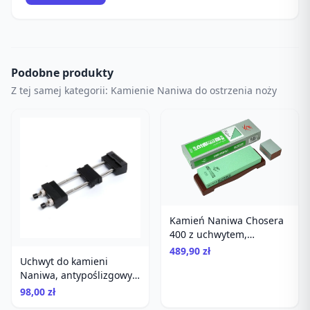
Podobne produkty
Z tej samej kategorii: Kamienie Naniwa do ostrzenia noży
Kamień Naniwa Chosera
400 z uchwytem,
kieszonkowy, do noży
489,90 zł
Uchwyt do kamieni
Naniwa, antypoślizgowy,
uniwersalny, do ostrzenia
98,00 zł