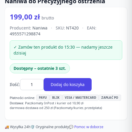
Naniwa do Precyzyjnego ostrzenia
199,00 zł
brutto
Producent:
Naniwa
·
SKU:
NT420
·
EAN:
4955571298874
✓ Zamów ten produkt do 15:30 — nadamy jeszcze
dzisiaj
Dostępny – ostatnie 3 szt.
Ilość:
Dodaj do koszyka
Płatności online:
PAYU
BLIK
VISA / MASTERCARD
ZAPŁAĆ PO
Dostawa:
Paczkomaty InPost i kurier od 10,90 zł
·
darmowa dostawa od 250 zł (Paczkomaty/kurier, przedpłata)
🚚 Wysyłka 24h
🛡️ Oryginalne produkty
💬 Pomoc w doborze