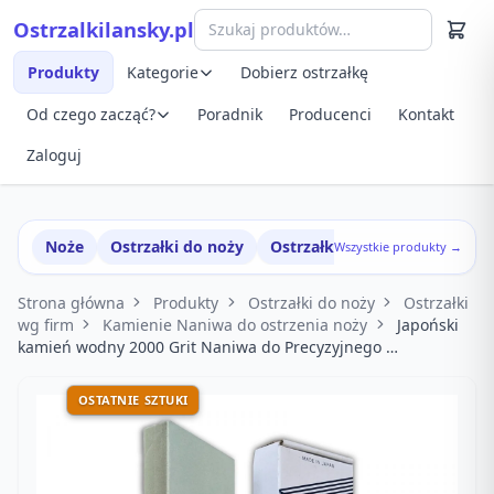
Przejdź do treści
Ostrzalkilansky.pl
Szybki podgląd produktu
Produkty
Kategorie
Dobierz ostrzałkę
Od czego zacząć?
Poradnik
Producenci
Kontakt
Zaloguj
Noże
Ostrzałki do noży
Ostrzałki w zestawach
Wszystkie produkty →
Strona główna
Produkty
Ostrzałki do noży
Ostrzałki
wg firm
Kamienie Naniwa do ostrzenia noży
Japoński
kamień wodny 2000 Grit Naniwa do Precyzyjnego …
OSTATNIE SZTUKI