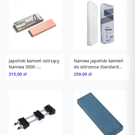
Japoński kamień ostrzący
Naniwa japoński kamień
Naniwa 3000 -
do ostrzenia Standard
Perfekcyjne Polerowanie
Stone 8000
315,00 zł
259,00 zł