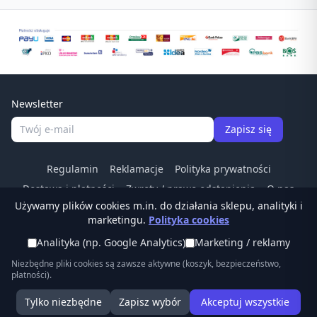
Newsletter
Zapisz się
Regulamin
Reklamacje
Polityka prywatności
Dostawa i płatności
Zwroty / prawo odstapienia
O nas
Używamy plików cookies m.in. do działania sklepu, analityki i
Kontakt
Odstąp od umowy
marketingu.
Polityka cookies
Tel:
(22) 266 83 84
·
© Ostrzalkilansky.pl ·
Analityka (np. Google Analytics)
Marketing / reklamy
sklep@ostrzalkilansky.pl
Niezbędne pliki cookies są zawsze aktywne (koszyk, bezpieczeństwo,
płatności).
Tylko niezbędne
Zapisz wybór
Akceptuj wszystkie
Start
Kategorie
Szukaj
Koszyk