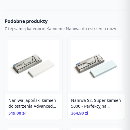
Podobne produkty
Z tej samej kategorii: Kamienie Naniwa do ostrzenia noży
Naniwa japoński kamień
Naniwa S2, Super kamień
do ostrzenia Advanced
5000 - Perfekcyjna
Super Stone 12000
Japonia w Twojej Kuchni!
519,00 zł
364,90 zł