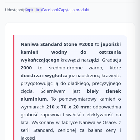
Udostępnij:
Kopiuj link
Facebook
Zapytaj o produkt
Naniwa Standard Stone #2000
to
japoński
kamień wodny do ostrzenia
wykańczającego
krawędzi narzędzi. Gradacja
2000
to średnio-drobne ziarno, które
doostrza i wygładza
już naostrzoną krawędź,
przygotowując ją do gładkiego, precyzyjnego
cięcia. Ścierniwem jest
biały tlenek
aluminium
. To pełnowymiarowy kamień o
wymiarach
210 x 70 x 20 mm
: odpowiednia
grubość zapewnia trwałość i efektywność na
lata. Wykonany w fabryce Naniwa w Osace, z
serii Standard, cenionej za balans ceny i
jakości.