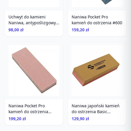
Uchwyt do kamieni
Naniwa Pocket Pro
Naniwa, antypoślizgowy,
kamień do ostrzenia #600
uniwersalny, do ostrzenia
98,00 zł
159,20 zł
Naniwa Pocket Pro
Naniwa japoński kamień
kamień do ostrzenia
do ostrzenia Basic
#3000
Combination Stone
199,20 zł
129,90 zł
#1000/3000