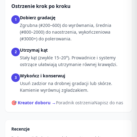
Ostrzenie krok po kroku
Dobierz gradację
1
Zgrubna (#200–600) do wyrównania, średnia
(#800–2000) do naostrzenia, wykończeniowa
(#3000+) do polerowania.
Utrzymaj kąt
2
Stały kąt (zwykle 15–20°). Prowadnice i systemy
ostrzące ułatwiają utrzymanie równej krawędzi.
Wykończ i konserwuj
3
Usuń zadzior na drobnej gradacji lub skórze.
Kamienie wyrównuj zgładzakiem.
🎯 Kreator doboru →
Poradnik ostrzenia
Napisz do nas
Recenzje