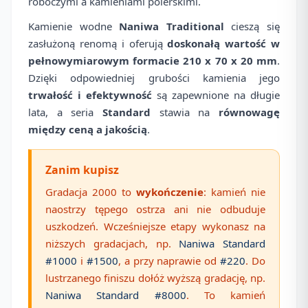
roboczymi a kamieniami polerskimi.
Kamienie wodne
Naniwa Traditional
cieszą się
zasłużoną renomą i oferują
doskonałą wartość w
pełnowymiarowym formacie
210 x 70 x 20 mm
.
Dzięki odpowiedniej grubości kamienia jego
trwałość i efektywność
są zapewnione na długie
lata, a seria
Standard
stawia na
równowagę
między ceną a jakością
.
Zanim kupisz
Gradacja 2000 to
wykończenie
: kamień nie
naostrzy tępego ostrza ani nie odbuduje
uszkodzeń. Wcześniejsze etapy wykonasz na
niższych gradacjach, np.
Naniwa Standard
#1000
i
#1500
, a przy naprawie od
#220
. Do
lustrzanego finiszu dołóż wyższą gradację, np.
Naniwa Standard #8000
. To kamień