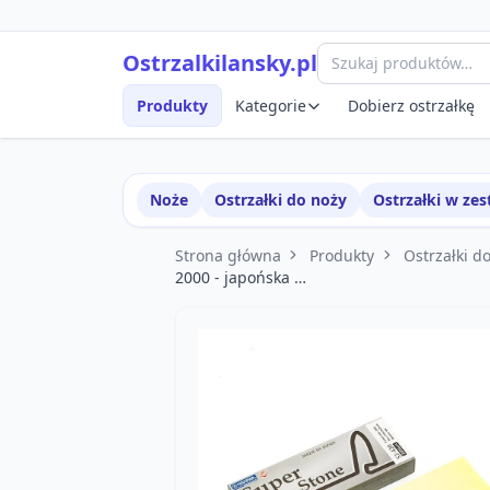
Przejdź do treści
Szybki podgląd produktu
Ostrzalkilansky.pl
Produkty
Kategorie
Dobierz ostrzałkę
Noże
Ostrzałki do noży
Ostrzałki w ze
Strona główna
Produkty
Ostrzałki d
2000 - japońska …