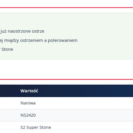
 już naostrzone ostrze
iej między ostrzeniem a polerowaniem
r Stone
Wartość
Naniwa
NS2420
S2 Super Stone