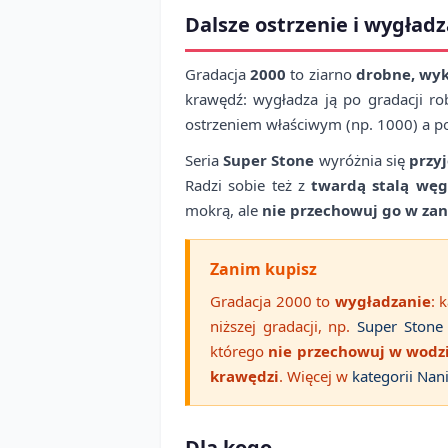
Dalsze ostrzenie i wygład
Gradacja
2000
to ziarno
drobne, wy
krawędź: wygładza ją po gradacji ro
ostrzeniem właściwym (np. 1000) a p
Seria
Super Stone
wyróżnia się
przy
Radzi sobie też z
twardą stalą wę
mokrą, ale
nie przechowuj go w za
Zanim kupisz
Gradacja 2000 to
wygładzanie
: 
niższej gradacji, np.
Super Stone
którego
nie przechowuj w wodz
krawędzi
. Więcej w
kategorii Nan
Dla kogo