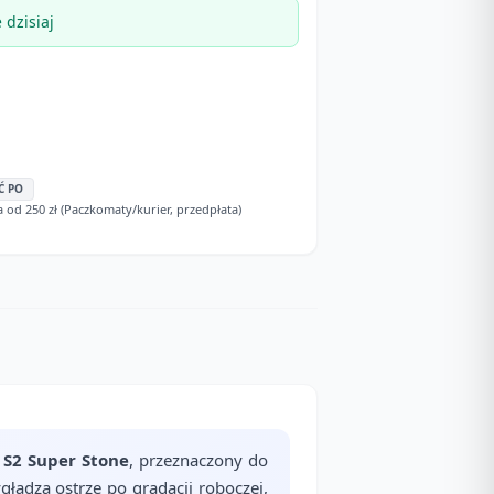
dzisiaj
Ć PO
d 250 zł (Paczkomaty/kurier, przedpłata)
i
S2 Super Stone
, przeznaczony do
gładza ostrze po gradacji roboczej,