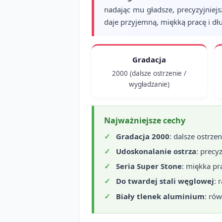
nadając mu gładsze, precyzyjniej
daje przyjemną, miękką pracę i dł
Gradacja
2000 (dalsze ostrzenie /
wygładzanie)
Najważniejsze cechy
Gradacja 2000
: dalsze ostrze
Udoskonalanie ostrza
: precy
Seria Super Stone
: miękka pr
Do twardej stali węglowej
: 
Biały tlenek aluminium
: rów