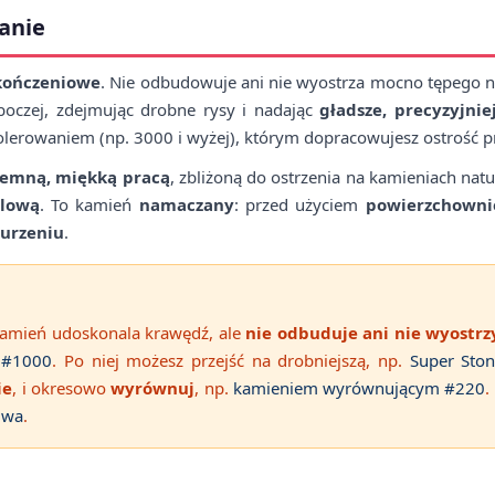
zanie
kończeniowe
. Nie odbudowuje ani nie wyostrza mocno tępego n
boczej, zdejmując drobne rysy i nadając
gładsze, precyzyjniej
olerowaniem (np. 3000 i wyżej), którym dopracowujesz ostrość 
jemną, miękką pracą
, zbliżoną do ostrzenia na kamieniach natu
glową
. To kamień
namaczany
: przed użyciem
powierzchownie
nurzeniu
.
kamień udoskonala krawędź, ale
nie odbuduje ani nie wyostrz
 #1000
. Po niej możesz przejść na drobniejszą, np.
Super Sto
ie
, i okresowo
wyrównuj
, np.
kamieniem wyrównującym #220
.
iwa
.