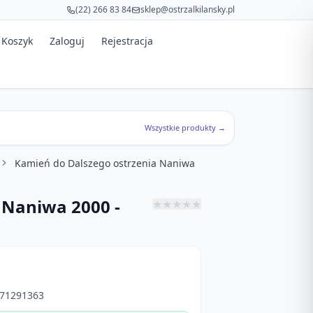
(22) 266 83 84
sklep@ostrzalkilansky.pl
Koszyk
Zaloguj
Rejestracja
Wszystkie produkty →
Kamień do Dalszego ostrzenia Naniwa
 Naniwa 2000 -
★
★
★
★
★
71291363