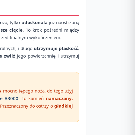
oża, tylko
udoskonala
już naostrzoną
sze cięcie
. To krok pośredni między
przed finalnym wykończeniem.
ralnych, i długo
utrzymuje płaskość
.
 zwilż
jego powierzchnię i utrzymuj
y
mocno tępego noża, do tego użyj
ne #3000
. To kamień
namaczany
,
 Przeznaczony do ostrzy o
gładkiej