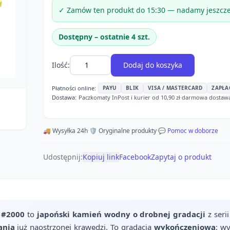
✓ Zamów ten produkt do 15:30 — nadamy jeszcze 
Dostępny – ostatnie 4 szt.
Ilość:
Dodaj do koszyka
Płatności online:
PAYU
BLIK
VISA / MASTERCARD
ZAPŁA
Dostawa:
Paczkomaty InPost i kurier od 10,90 zł
·
darmowa dostawa o
🚚 Wysyłka 24h
·
🛡️ Oryginalne produkty
·
💬 Pomoc w doborze
Udostępnij:
Kopiuj link
Facebook
Zapytaj o produkt
 #2000
to
japoński kamień wodny o drobnej gradacji
z seri
ania
już naostrzonej krawędzi. To gradacja
wykończeniowa
: wy