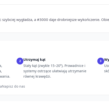
ęc szybciej wygładza, a #3000 daje drobniejsze wykończenie. Obi
Utrzymaj kąt
Wy
2
3
a,
Stały kąt (zwykle 15–20°). Prowadnice i
Us
a,
systemy ostrzące ułatwiają utrzymanie
sk
wania.
równej krawędzi.
ia
Napisz do nas