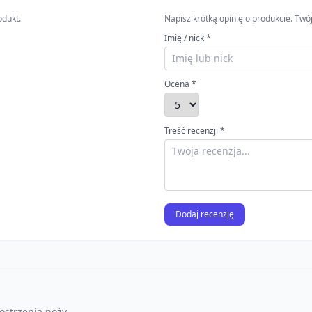
odukt.
Napisz krótką opinię o produkcie. T
Imię / nick *
Ocena *
Treść recenzji *
Dodaj recenzję
ostrzenia noży