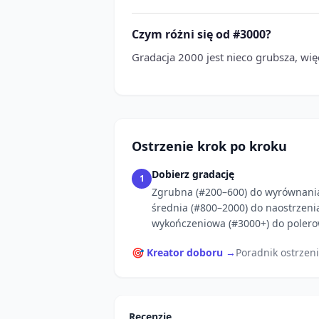
Czym różni się od #3000?
Gradacja 2000 jest nieco grubsza, wi
Ostrzenie krok po kroku
Dobierz gradację
1
Zgrubna (#200–600) do wyrównani
średnia (#800–2000) do naostrzeni
wykończeniowa (#3000+) do polero
🎯 Kreator doboru →
Poradnik ostrzen
Recenzje