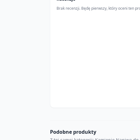
Brak recenzji. Będę pierwszy, który oceni ten pr
Podobne produkty
Z tej samej kategorii: Kamienie Naniwa do 