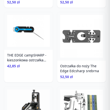
czerwona + krzesiwo
niebieska + krzesiwo
52,50 zł
52,50 zł
THE EDGE campSHARP -
kieszonkowa ostrzałka
outdoorowa z gwizdkiem
Ostrzałka do noży The
42,85 zł
i kompasem
Edge Edcsharp srebrna
52,50 zł