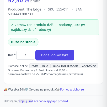
52,50 zł
brutto
Producent:
The Edge
·
SKU:
555-011
·
EAN:
5904441280739
✓ Zamów ten produkt dziś — nadamy jutro (w
najbliższy dzień roboczy)
Dużo na stanie
Ilość:
Dodaj do koszyka
Płatności online:
PAYU
BLIK
VISA / MASTERCARD
ZAPŁAĆ PO
Dostawa:
Paczkomaty InPost i kurier od 10,90 zł
·
darmowa dostawa od 250 zł (Paczkomaty/kurier, przedpłata)
🚚 Wysyłka 24h
🛡️ Oryginalne produkty
💬 Pomoc w doborze
Udostępnij:
Kopiuj link
Facebook
Zapytaj o produkt