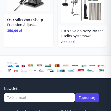
Ostrzałka Work Sharp
Precision Adjust
diamentowa
350,99 zł
Ostrzałka do Noży Ręczna
Osełka Systemowa
Diamenty Kamienie
299,00 zł
Ruixin RX-009
Newsletter
Zapisz się