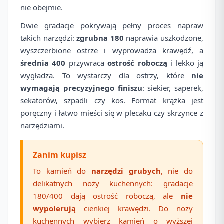
nie obejmie.
Dwie gradacje pokrywają pełny proces napraw
takich narzędzi:
zgrubna 180
naprawia uszkodzone,
wyszczerbione ostrze i wyprowadza krawędź, a
średnia 400
przywraca
ostrość roboczą
i lekko ją
wygładza. To wystarczy dla ostrzy, które
nie
wymagają precyzyjnego finiszu
: siekier, saperek,
sekatorów, szpadli czy kos. Format krążka jest
poręczny i łatwo mieści się w plecaku czy skrzynce z
narzędziami.
Zanim kupisz
To kamień do
narzędzi grubych
, nie do
delikatnych noży kuchennych: gradacje
180/400 dają ostrość roboczą, ale
nie
wypolerują
cienkiej krawędzi. Do noży
kuchennych wybierz kamień o wyższej