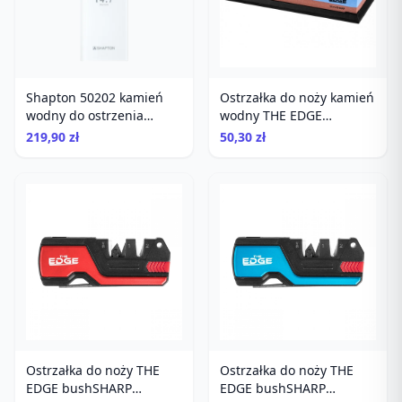
Shapton 50202 kamień
Ostrzałka do noży kamień
wodny do ostrzenia
wodny THE EDGE
gradacja 1000
stoneSHARP 240/800
219,90 zł
50,30 zł
Ostrzałka do noży THE
Ostrzałka do noży THE
EDGE bushSHARP
EDGE bushSHARP