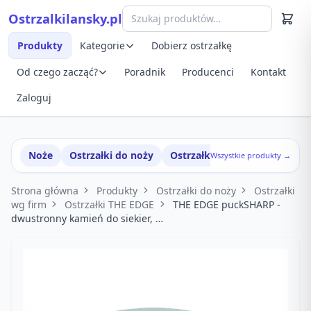
Przejdź do treści
Ostrzalkilansky.pl
Szybki podgląd produktu
Produkty
Kategorie
Dobierz ostrzałkę
Od czego zacząć?
Poradnik
Producenci
Kontakt
Zaloguj
Noże
Ostrzałki do noży
Ostrzałki w zestawach
Wszystkie produkty →
Strona główna
Produkty
Ostrzałki do noży
Ostrzałki
wg firm
Ostrzałki THE EDGE
THE EDGE puckSHARP -
dwustronny kamień do siekier, …