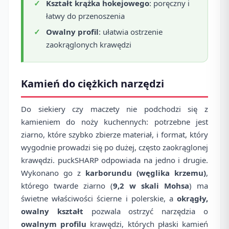
Kształt krążka hokejowego
: poręczny i
łatwy do przenoszenia
Owalny profil
: ułatwia ostrzenie
zaokrąglonych krawędzi
Kamień do ciężkich narzędzi
Do siekiery czy maczety nie podchodzi się z
kamieniem do noży kuchennych: potrzebne jest
ziarno, które szybko zbierze materiał, i format, który
wygodnie prowadzi się po dużej, często zaokrąglonej
krawędzi. puckSHARP odpowiada na jedno i drugie.
Wykonano go z
karborundu (węglika krzemu)
,
którego twarde ziarno (
9,2 w skali Mohsa
) ma
świetne właściwości ścierne i polerskie, a
okrągły,
owalny kształt
pozwala ostrzyć narzędzia o
owalnym profilu
krawędzi, których płaski kamień