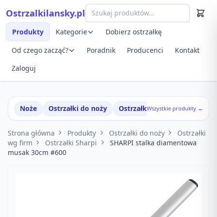
Przejdź do treści
Ostrzalkilansky.pl
Szybki podgląd produktu
Produkty
Kategorie
Dobierz ostrzałkę
Od czego zacząć?
Poradnik
Producenci
Kontakt
Zaloguj
Noże
Ostrzałki do noży
Ostrzałki w zestawach
Wszystkie produkty →
Strona główna
Produkty
Ostrzałki do noży
Ostrzałki
wg firm
Ostrzałki Sharpi
SHARPI stalka diamentowa
musak 30cm #600