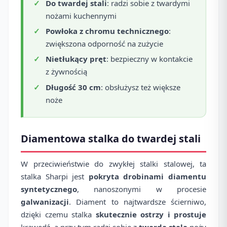
Do twardej stali
: radzi sobie z twardymi
nożami kuchennymi
Powłoka z chromu technicznego
:
zwiększona odporność na zużycie
Nietłukący pręt
: bezpieczny w kontakcie
z żywnością
Długość 30 cm
: obsłużysz też większe
noże
Diamentowa stalka do twardej stali
W przeciwieństwie do zwykłej stalki stalowej, ta
stalka Sharpi jest
pokryta drobinami diamentu
syntetycznego
, nanoszonymi w procesie
galwanizacji
. Diament to najtwardsze ścierniwo,
dzięki czemu stalka
skutecznie ostrzy i prostuje
krawędź, a przy tym radzi sobie z
twardą stalą
noży