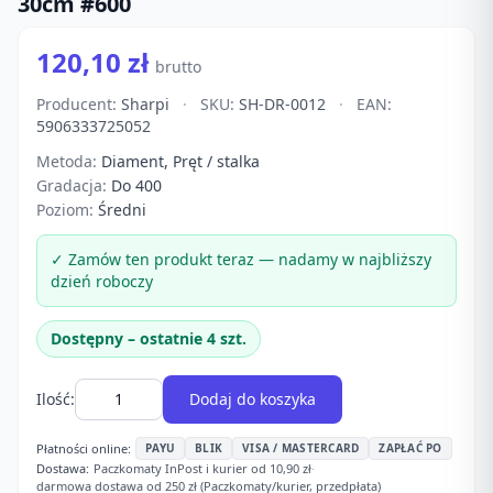
30cm #600
120,10 zł
brutto
Producent:
Sharpi
·
SKU:
SH-DR-0012
·
EAN:
5906333725052
Metoda:
Diament, Pręt / stalka
Gradacja:
Do 400
Poziom:
Średni
✓ Zamów ten produkt teraz — nadamy w najbliższy
dzień roboczy
Dostępny – ostatnie 4 szt.
Ilość:
Dodaj do koszyka
Płatności online:
PAYU
BLIK
VISA / MASTERCARD
ZAPŁAĆ PO
Dostawa:
Paczkomaty InPost i kurier od 10,90 zł
·
darmowa dostawa od 250 zł (Paczkomaty/kurier, przedpłata)