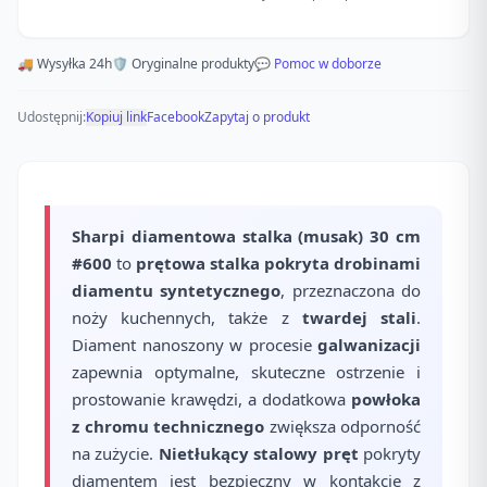
🚚 Wysyłka 24h
🛡️ Oryginalne produkty
💬 Pomoc w doborze
Udostępnij:
Kopiuj link
Facebook
Zapytaj o produkt
Sharpi diamentowa stalka (musak) 30 cm
#600
to
prętowa stalka pokryta drobinami
diamentu syntetycznego
, przeznaczona do
noży kuchennych, także z
twardej stali
.
Diament nanoszony w procesie
galwanizacji
zapewnia optymalne, skuteczne ostrzenie i
prostowanie krawędzi, a dodatkowa
powłoka
z chromu technicznego
zwiększa odporność
na zużycie.
Nietłukący stalowy pręt
pokryty
diamentem jest bezpieczny w kontakcie z