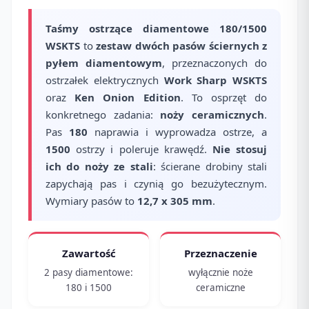
Taśmy ostrzące diamentowe 180/1500
WSKTS
to
zestaw dwóch pasów ściernych z
pyłem diamentowym
, przeznaczonych do
ostrzałek elektrycznych
Work Sharp WSKTS
oraz
Ken Onion Edition
. To osprzęt do
konkretnego zadania:
noży ceramicznych
.
Pas
180
naprawia i wyprowadza ostrze, a
1500
ostrzy i poleruje krawędź.
Nie stosuj
ich do noży ze stali
: ścierane drobiny stali
zapychają pas i czynią go bezużytecznym.
Wymiary pasów to
12,7 x 305 mm
.
Zawartość
Przeznaczenie
2 pasy diamentowe:
wyłącznie noże
180 i 1500
ceramiczne