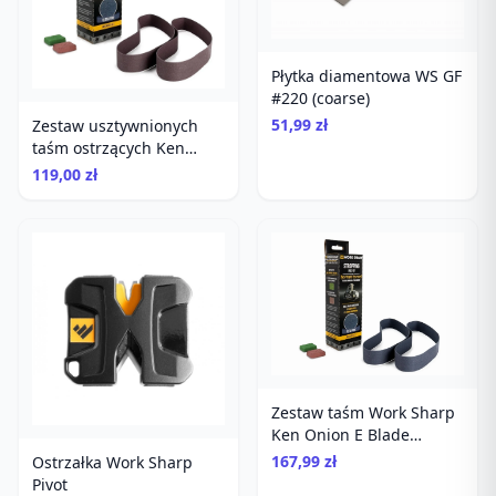
Płytka diamentowa WS GF
#220 (coarse)
51,99 zł
Zestaw usztywnionych
taśm ostrzących Ken
Onion
119,00 zł
Zestaw taśm Work Sharp
Ken Onion E Blade
Grinding
167,99 zł
Ostrzałka Work Sharp
Pivot