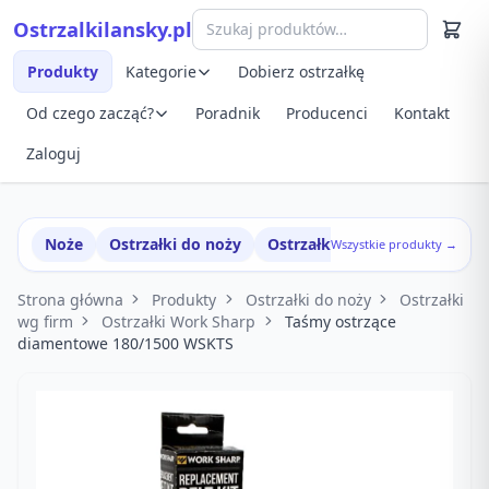
Przejdź do treści
Ostrzalkilansky.pl
Szybki podgląd produktu
Produkty
Kategorie
Dobierz ostrzałkę
Od czego zacząć?
Poradnik
Producenci
Kontakt
Zaloguj
Noże
Ostrzałki do noży
Ostrzałki w zestawach
Wszystkie produkty →
Strona główna
Produkty
Ostrzałki do noży
Ostrzałki
wg firm
Ostrzałki Work Sharp
Taśmy ostrzące
diamentowe 180/1500 WSKTS