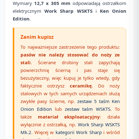
Wymiary
12,7 x 305 mm
odpowiadają ostrzałkom
elektrycznym
Work Sharp WSKTS
i
Ken Onion
Edition
.
Zanim kupisz
To najważniejsze zastrzeżenie tego produktu:
pasów nie należy stosować do noży ze
stali
. Ścierane drobiny stali zapychają
powierzchnię ścierną i pas staje się
bezużyteczny, więc kupuj je tylko wtedy, gdy
faktycznie ostrzysz
ceramikę
. Do noży
stalowych w tych samych urządzeniach służą
zwykłe pasy ścierne, np.
zestaw 5 taśm Ken
Onion Edition
lub
zestaw taśm WSKTS
. To
także
materiał eksploatacyjny
: działa
wyłącznie z ostrzałką, np.
Work Sharp WSKTS
Mk.2
. Więcej w
kategorii Work Sharp
i wśród