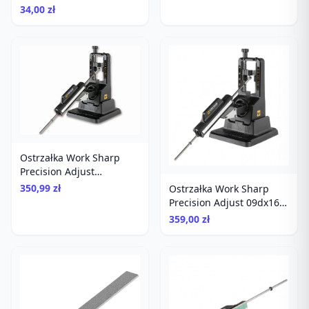
34,00 zł
Ostrzałka Work Sharp
Precision Adjust
diamentowa
350,99 zł
Ostrzałka Work Sharp
Precision Adjust 09dx164
system diamentowy do
359,00 zł
noży