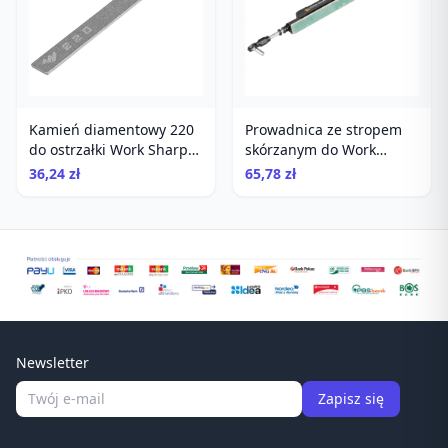
Kamień diamentowy 220
Prowadnica ze stropem
do ostrzałki Work Sharp
skórzanym do Work
Precision Adjust
Sharp Precision Adjust
36,24 zł
65,78 zł
Newsletter
Zapisz się