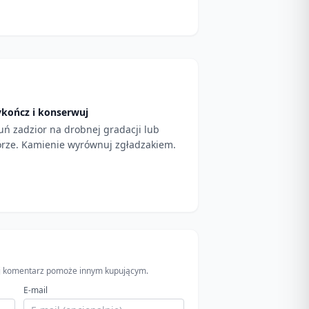
kończ i konserwuj
uń zadzior na drobnej gradacji lub
órze. Kamienie wyrównuj zgładzakiem.
wój komentarz pomoże innym kupującym.
E-mail