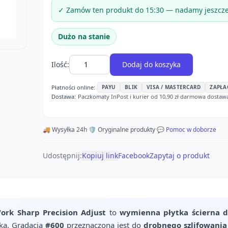
✓ Zamów ten produkt do 15:30 — nadamy jeszcze 
Dużo na stanie
Ilość:
Dodaj do koszyka
Płatności online:
PAYU
BLIK
VISA / MASTERCARD
ZAPŁA
Dostawa:
Paczkomaty InPost i kurier od 10,90 zł
·
darmowa dostawa o
🚚 Wysyłka 24h
·
🛡️ Oryginalne produkty
·
💬 Pomoc w doborze
Udostępnij:
Kopiuj link
Facebook
Zapytaj o produkt
rk Sharp Precision Adjust
to
wymienna płytka ścierna d
łka. Gradacja
#600
przeznaczona jest do
drobnego szlifowania