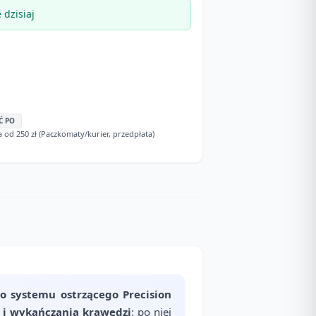
dzisiaj
Ć PO
d 250 zł (Paczkomaty/kurier, przedpłata)
o systemu ostrzącego Precision
 i wykańczania krawędzi
: po niej