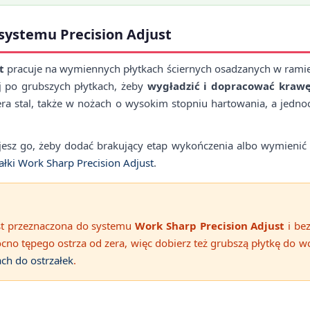
systemu Precision Adjust
t
pracuje na wymiennych płytkach ściernych osadzanych w rami
ej po grubszych płytkach, żeby
wygładzić i dopracować kraw
era stal, także w nożach o wysokim stopniu hartowania, a jedn
esz go, żeby dodać brakujący etap wykończenia albo wymienić pły
ałki Work Sharp Precision Adjust
.
jest przeznaczona do systemu
Work Sharp Precision Adjust
i bez
ocno tępego ostrza od zera, więc dobierz też grubszą płytkę do 
ach do ostrzałek
.