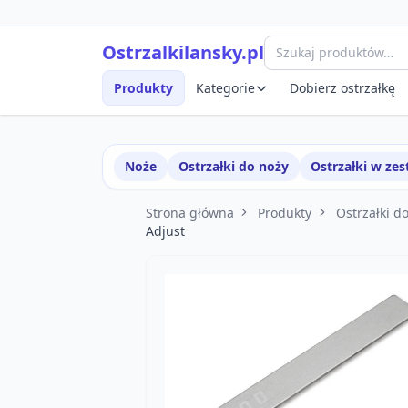
Przejdź do treści
Szybki podgląd produktu
Ostrzalkilansky.pl
Produkty
Kategorie
Dobierz ostrzałkę
Noże
Ostrzałki do noży
Ostrzałki w ze
Strona główna
Produkty
Ostrzałki d
Adjust