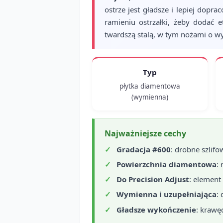
ostrze jest gładsze i lepiej dopr
ramieniu ostrzałki, żeby dodać 
twardszą stalą, w tym nożami o w
Typ
płytka diamentowa
(wymienna)
Najważniejsze cechy
Gradacja #600
: drobne szlif
Powierzchnia diamentowa
:
Do Precision Adjust
: element
Wymienna i uzupełniająca
:
Gładsze wykończenie
: krawę