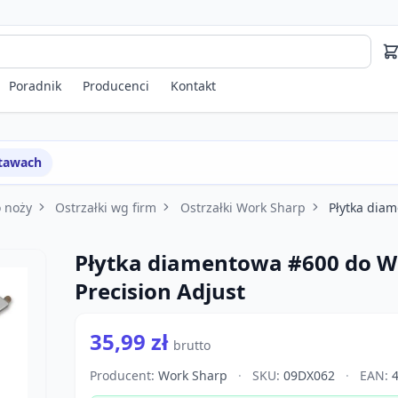
Poradnik
Producenci
Kontakt
stawach
o noży
Ostrzałki wg firm
Ostrzałki Work Sharp
Płytka dia
Płytka diamentowa #600 do W
Precision Adjust
35,99 zł
brutto
Producent:
Work Sharp
·
SKU:
09DX062
·
EAN:
4