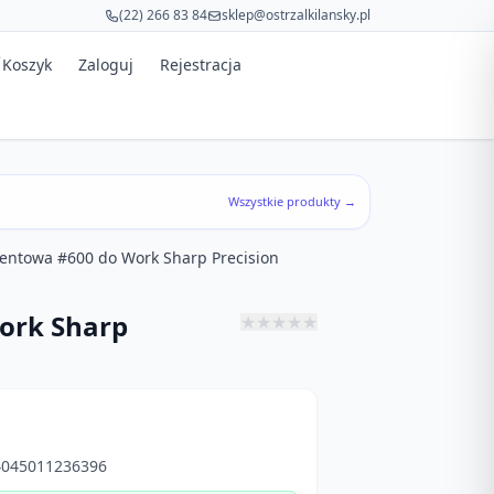
(22) 266 83 84
sklep@ostrzalkilansky.pl
Koszyk
Zaloguj
Rejestracja
Wszystkie produkty →
mentowa #600 do Work Sharp Precision
ork Sharp
★
★
★
★
★
045011236396