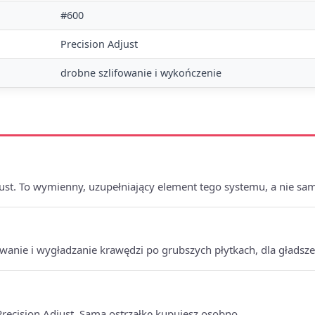
#600
Precision Adjust
drobne szlifowanie i wykończenie
ust. To wymienny, uzupełniający element tego systemu, a nie sam
wanie i wygładzanie krawędzi po grubszych płytkach, dla gładsze
recision Adjust. Samą ostrzałkę kupujesz osobno.