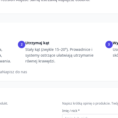
Utrzymaj kąt
Wy
2
3
a,
Stały kąt (zwykle 15–20°). Prowadnice i
Us
a,
systemy ostrzące ułatwiają utrzymanie
sk
wania.
równej krawędzi.
ia
Napisz do nas
odukt.
Napisz krótką opinię o produkcie. T
Imię / nick *