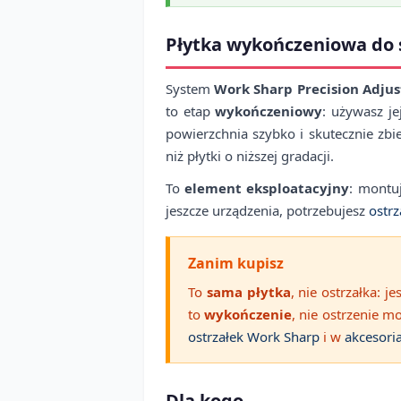
Płytka wykończeniowa do 
System
Work Sharp Precision Adjus
to etap
wykończeniowy
: używasz j
powierzchnia szybko i skutecznie zbi
niż płytki o niższej gradacji.
To
element eksploatacyjny
: montuj
jeszcze urządzenia, potrzebujesz
ostrz
Zanim kupisz
To
sama płytka
, nie ostrzałka: 
to
wykończenie
, nie ostrzenie m
ostrzałek Work Sharp
i w
akcesori
Dla kogo