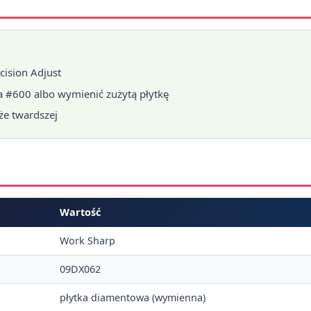
cision Adjust
 #600 albo wymienić zużytą płytkę
kże twardszej
Wartość
Work Sharp
09DX062
płytka diamentowa (wymienna)