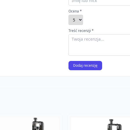
Ocena *
Treść recenzji *
Dodaj recenzję