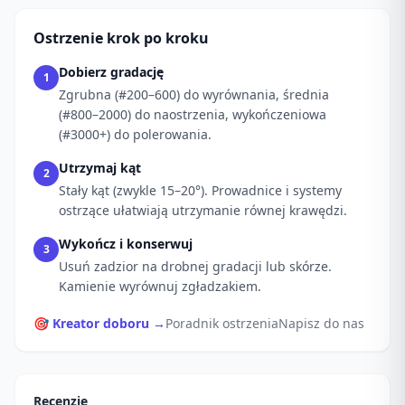
Ostrzenie krok po kroku
Dobierz gradację
1
Zgrubna (#200–600) do wyrównania, średnia
(#800–2000) do naostrzenia, wykończeniowa
(#3000+) do polerowania.
Utrzymaj kąt
2
Stały kąt (zwykle 15–20°). Prowadnice i systemy
ostrzące ułatwiają utrzymanie równej krawędzi.
Wykończ i konserwuj
3
Usuń zadzior na drobnej gradacji lub skórze.
Kamienie wyrównuj zgładzakiem.
🎯 Kreator doboru →
Poradnik ostrzenia
Napisz do nas
Recenzje