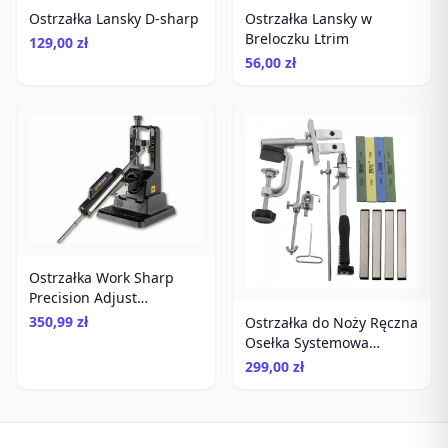
Ostrzałka Lansky D-sharp
Ostrzałka Lansky w
Breloczku Ltrim
129,00 zł
56,00 zł
Ostrzałka Work Sharp
Precision Adjust
diamentowa
350,99 zł
Ostrzałka do Noży Ręczna
Osełka Systemowa
Diamenty Kamienie
299,00 zł
Ruixin RX-009