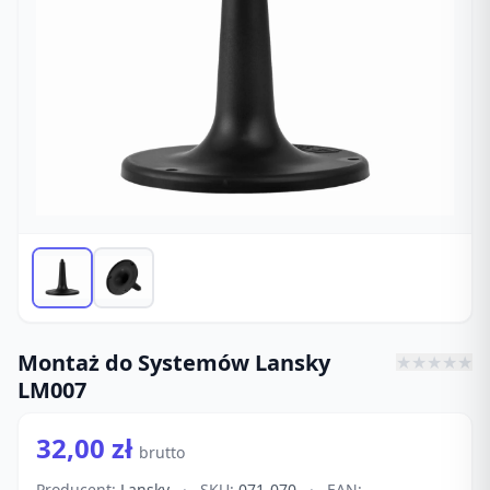
Montaż do Systemów Lansky
★
★
★
★
★
LM007
32,00 zł
brutto
Producent:
Lansky
·
SKU:
071-070
·
EAN: