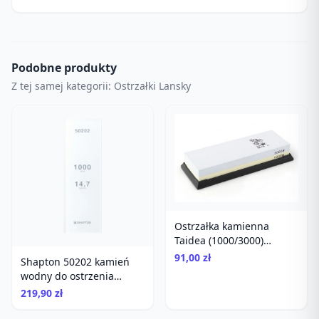
Podobne produkty
Z tej samej kategorii: Ostrzałki Lansky
Ostrzałka kamienna
Taidea (1000/3000)
TG6310
91,00 zł
Shapton 50202 kamień
wodny do ostrzenia
gradacja 1000
219,90 zł