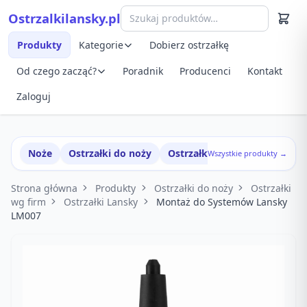
Przejdź do treści
Ostrzalkilansky.pl
Szybki podgląd produktu
Produkty
Kategorie
Dobierz ostrzałkę
Od czego zacząć?
Poradnik
Producenci
Kontakt
Zaloguj
Noże
Ostrzałki do noży
Ostrzałki w zestawach
Wszystkie produkty →
Strona główna
Produkty
Ostrzałki do noży
Ostrzałki
wg firm
Ostrzałki Lansky
Montaż do Systemów Lansky
LM007