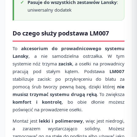
Pasuje do wszystkich zestawów Lansky
:
uniwersalny dodatek
Do czego służy podstawa LM007
To
akcesorium do prowadnicowego systemu
Lansky
, a nie samodzielna ostrzałka. W tym
systemie nóż trzyma
zacisk
, a osełki na prowadnicy
pracują pod stałym kątem. Podstawa
LM007
stabilizuje zacisk: po przykręceniu do blatu za
pomocą śrub tworzy pewną bazę, dzięki której
nie
musisz trzymać systemu drugą ręką
. To zwiększa
komfort i kontrolę
, bo obie dłonie możesz
poświęcić na prowadzenie osełki.
Montaż jest
lekki i polimerowy
, więc jest niedrogi,
a zarazem wystarczająco solidny. Możesz
zamocować go na stałe do podłoża albo używać jako