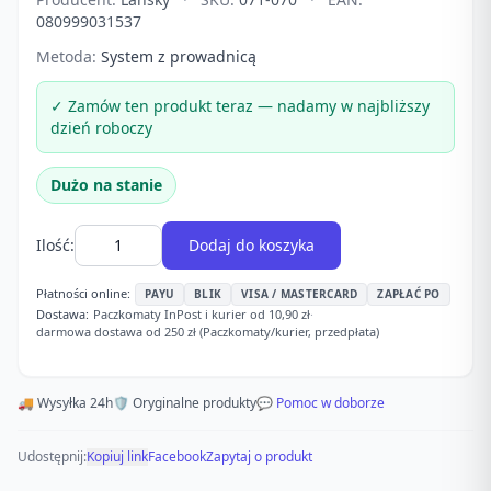
080999031537
Metoda:
System z prowadnicą
✓ Zamów ten produkt teraz — nadamy w najbliższy
dzień roboczy
Dużo na stanie
Ilość:
Dodaj do koszyka
Płatności online:
PAYU
BLIK
VISA / MASTERCARD
ZAPŁAĆ PO
Dostawa:
Paczkomaty InPost i kurier od 10,90 zł
·
darmowa dostawa od 250 zł (Paczkomaty/kurier, przedpłata)
🚚 Wysyłka 24h
🛡️ Oryginalne produkty
💬 Pomoc w doborze
Udostępnij:
Kopiuj link
Facebook
Zapytaj o produkt