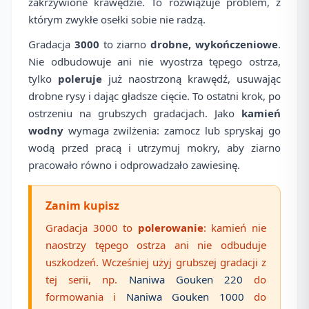
zakrzywione krawędzie. To rozwiązuje problem, z
którym zwykłe osełki sobie nie radzą.
Gradacja
3000
to ziarno
drobne, wykończeniowe
.
Nie odbudowuje ani nie wyostrza tępego ostrza,
tylko
poleruje
już naostrzoną krawędź, usuwając
drobne rysy i dając gładsze cięcie. To ostatni krok, po
ostrzeniu na grubszych gradacjach. Jako
kamień
wodny
wymaga zwilżenia: zamocz lub spryskaj go
wodą przed pracą i utrzymuj mokry, aby ziarno
pracowało równo i odprowadzało zawiesinę.
Zanim kupisz
Gradacja 3000 to
polerowanie
: kamień nie
naostrzy tępego ostrza ani nie odbuduje
uszkodzeń. Wcześniej użyj grubszej gradacji z
tej serii, np.
Naniwa Gouken 220
do
formowania i
Naniwa Gouken 1000
do