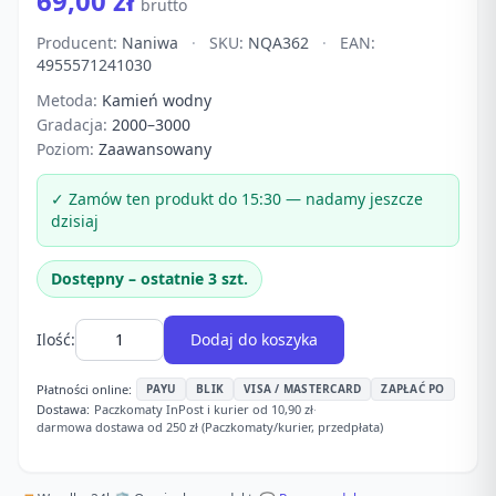
69,00 zł
brutto
Producent:
Naniwa
·
SKU:
NQA362
·
EAN:
4955571241030
Metoda:
Kamień wodny
Gradacja:
2000–3000
Poziom:
Zaawansowany
✓ Zamów ten produkt do 15:30 — nadamy jeszcze
dzisiaj
Dostępny – ostatnie 3 szt.
Ilość:
Dodaj do koszyka
Płatności online:
PAYU
BLIK
VISA / MASTERCARD
ZAPŁAĆ PO
Dostawa:
Paczkomaty InPost i kurier od 10,90 zł
·
darmowa dostawa od 250 zł (Paczkomaty/kurier, przedpłata)