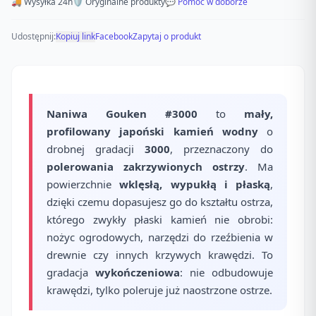
🚚 Wysyłka 24h
🛡️ Oryginalne produkty
💬 Pomoc w doborze
Udostępnij:
Kopiuj link
Facebook
Zapytaj o produkt
Naniwa Gouken #3000
to
mały,
profilowany japoński kamień wodny
o
drobnej gradacji
3000
, przeznaczony do
polerowania zakrzywionych ostrzy
. Ma
powierzchnie
wklęsłą, wypukłą i płaską
,
dzięki czemu dopasujesz go do kształtu ostrza,
którego zwykły płaski kamień nie obrobi:
nożyc ogrodowych, narzędzi do rzeźbienia w
drewnie czy innych krzywych krawędzi. To
gradacja
wykończeniowa
: nie odbudowuje
krawędzi, tylko poleruje już naostrzone ostrze.