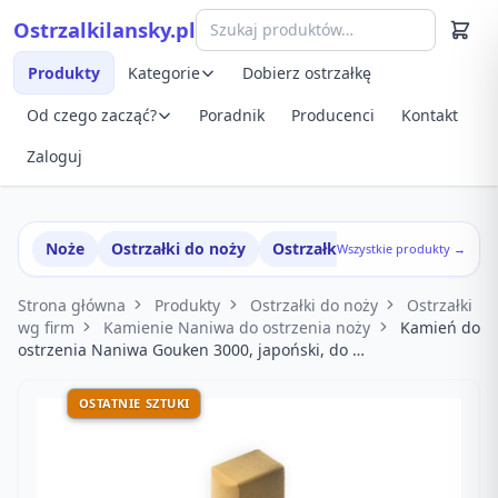
Przejdź do treści
Ostrzalkilansky.pl
Szybki podgląd produktu
Produkty
Kategorie
Dobierz ostrzałkę
Od czego zacząć?
Poradnik
Producenci
Kontakt
Zaloguj
Noże
Ostrzałki do noży
Ostrzałki w zestawach
Wszystkie produkty →
Strona główna
Produkty
Ostrzałki do noży
Ostrzałki
wg firm
Kamienie Naniwa do ostrzenia noży
Kamień do
ostrzenia Naniwa Gouken 3000, japoński, do …
OSTATNIE SZTUKI