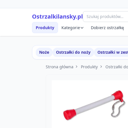
Przejdź do treści
Szybki podgląd produktu
Ostrzalkilansky.pl
Produkty
Kategorie
Dobierz ostrzałkę
Noże
Ostrzałki do noży
Ostrzałki w ze
Strona główna
Produkty
Ostrzałki d