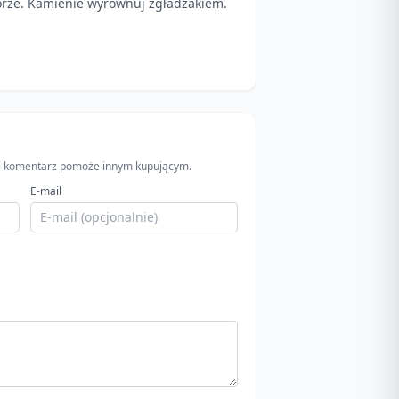
órze. Kamienie wyrównuj zgładzakiem.
wój komentarz pomoże innym kupującym.
E-mail