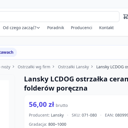
Od czego zacząć?
Poradnik
Producenci
Kontakt
stawach
o noży
Ostrzałki wg firm
Ostrzałki Lansky
Lansky LCDOG os
Lansky LCDOG ostrzałka cera
folderów poręczna
56,00 zł
brutto
Producent:
Lansky
·
SKU:
071-080
·
EAN:
08099
Gradacja:
800–1000