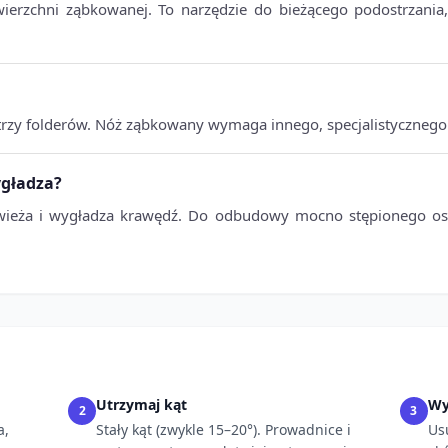
erzchni ząbkowanej. To narzędzie do bieżącego podostrzania
strzy folderów. Nóż ząbkowany wymaga innego, specjalistycznego
ygładza?
dświeża i wygładza krawędź. Do odbudowy mocno stępionego ost
Utrzymaj kąt
Wy
2
3
a,
Stały kąt (zwykle 15–20°). Prowadnice i
Us