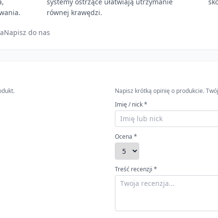
a,
systemy ostrzące ułatwiają utrzymanie
sk
wania.
równej krawędzi.
ia
Napisz do nas
odukt.
Napisz krótką opinię o produkcie. T
Imię / nick *
Ocena *
Treść recenzji *