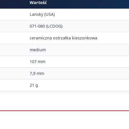
Wartość
Lansky (USA)
071-080 (LCDOG)
ceramiczna ostrzałka kieszonkowa
medium
107 mm
7,9 mm
21 g