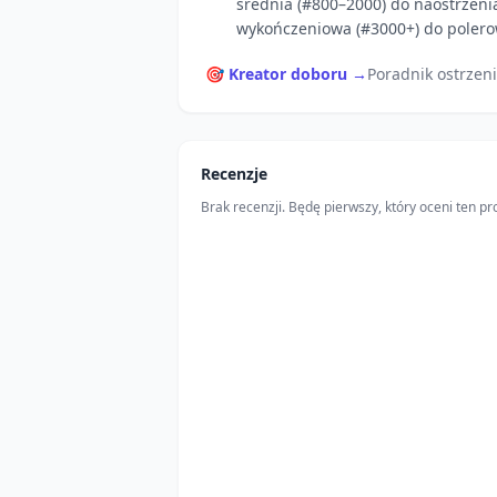
średnia (#800–2000) do naostrzeni
wykończeniowa (#3000+) do polero
🎯 Kreator doboru →
Poradnik ostrzen
Recenzje
Brak recenzji. Będę pierwszy, który oceni ten pr