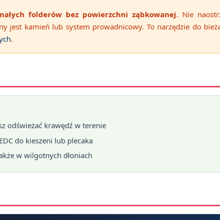
małych folderów bez powierzchni ząbkowanej
. Nie naost
ny jest kamień lub system prowadnicowy. To narzędzie do bież
ych
.
sz odświeżać krawędź w terenie
EDC do kieszeni lub plecaka
akże w wilgotnych dłoniach