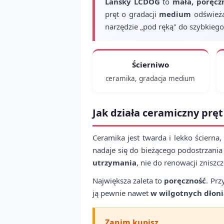
Lansky LCDOG
to
mała, poręcz
pręt o gradacji
medium
odświeża
narzędzie „pod ręką" do szybkiego
Ścierniwo
ceramika, gradacja medium
Jak działa ceramiczny pręt
Ceramika jest twarda i lekko ścierna
nadaje się do bieżącego podostrzania
utrzymania
, nie do renowacji zniszc
Największa zaleta to
poręczność
. Pr
ją pewnie nawet
w wilgotnych dłon
Zanim kupisz