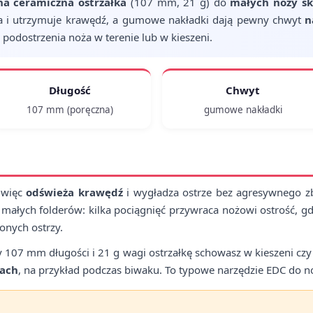
na ceramiczna ostrzałka
(107 mm, 21 g) do
małych noży sk
 i utrzymuje krawędź, a gumowe nakładki dają pewny chwyt
n
 podostrzenia noża w terenie lub w kieszeni.
Długość
Chwyt
107 mm (poręczna)
gumowe nakładki
, więc
odświeża krawędź
i wygładza ostrze bez agresywnego zb
 małych folderów: kilka pociągnięć przywraca nożowi ostrość, gdy
zonych ostrzy.
zy 107 mm długości i 21 g wagi ostrzałkę schowasz w kieszeni cz
iach
, na przykład podczas biwaku. To typowe narzędzie EDC do n