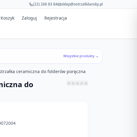
(22) 266 83 84
sklep@ostrzalkilansky.pl
Koszyk
Zaloguj
Rejestracja
Wszystkie produkty →
trzałka ceramiczna do folderów poręczna
miczna do
★
★
★
★
★
9072004