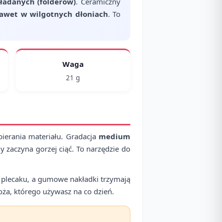
ładanych (folderów)
. Ceramiczny
awet w wilgotnych dłoniach
. To
Waga
21 g
ierania materiału. Gradacja
medium
 zaczyna gorzej ciąć. To narzędzie do
y plecaku, a gumowe nakładki trzymają
oża, którego używasz na co dzień.