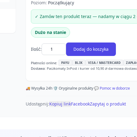
Poziom:
Początkujący
✓ Zamów ten produkt teraz — nadamy w ciągu 2 
Dużo na stanie
Ilość:
Dodaj do koszyka
Płatności online:
PAYU
BLIK
VISA / MASTERCARD
ZAPŁA
Dostawa:
Paczkomaty InPost i kurier od 10,90 zł
·
darmowa dostawa o
🚚 Wysyłka 24h
·
🛡️ Oryginalne produkty
·
💬 Pomoc w doborze
Udostępnij:
Kopiuj link
Facebook
Zapytaj o produkt