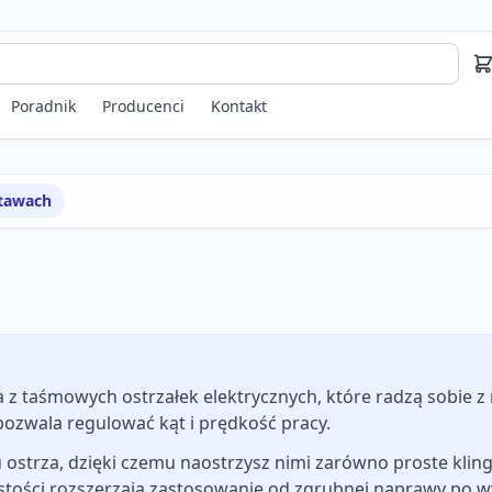
Poradnik
Producenci
Kontakt
stawach
 taśmowych ostrzałek elektrycznych, które radzą sobie z
ozwala regulować kąt i prędkość pracy.
ostrza, dzięki czemu naostrzysz nimi zarówno proste klingi
istości rozszerzają zastosowanie od zgrubnej naprawy po 