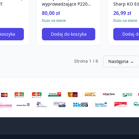
zt
Sharp KO Ed
wyprowadzające P220
szt
WSKTS - 6 szt
26,99 zł
80,00 zł
Dużo na stanie
Dużo na stanie
koszyka
Dodaj do koszyka
Dodaj d
Strona 1 / 6
Następna →