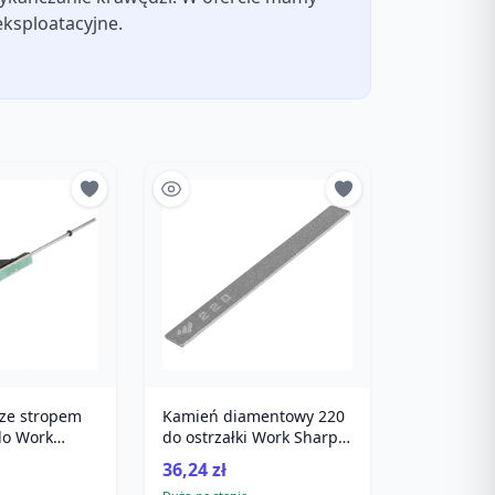
eksploatacyjne.
ze stropem
Kamień diamentowy 220
do Work
do ostrzałki Work Sharp
ion Adjust
Precision Adjust
36,24 zł