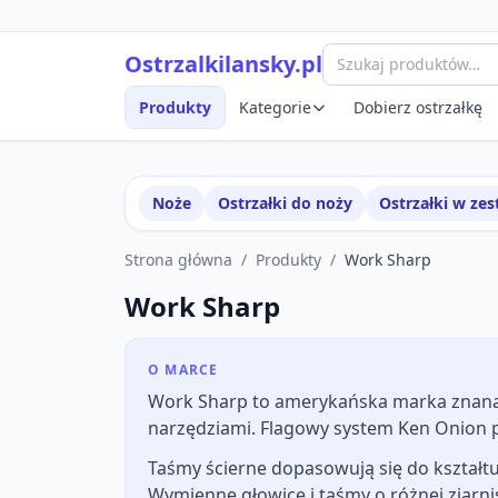
Przejdź do treści
Szybki podgląd produktu
Ostrzalkilansky.pl
Produkty
Kategorie
Dobierz ostrzałkę
Noże
Ostrzałki do noży
Ostrzałki w ze
Strona główna
/
Produkty
/
Work Sharp
Work Sharp
O MARCE
Work Sharp to amerykańska marka znana z
narzędziami. Flagowy system Ken Onion p
Taśmy ścierne dopasowują się do kształtu 
Wymienne głowice i taśmy o różnej ziarn