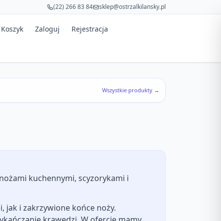
(22) 266 83 84
sklep@ostrzalkilansky.pl
Koszyk
Zaloguj
Rejestracja
Wszystkie produkty →
 nożami kuchennymi, scyzorykami i
, jak i zakrzywione końce noży.
wykańczanie krawędzi. W ofercie mamy