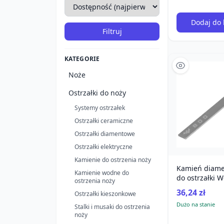
Dodaj do 
Filtruj
KATEGORIE
Noże
Ostrzałki do noży
Systemy ostrzałek
Ostrzałki ceramiczne
Ostrzałki diamentowe
Ostrzałki elektryczne
Kamienie do ostrzenia noży
Kamień diame
Kamienie wodne do
do ostrzałki 
ostrzenia noży
Precision Adju
36,24 zł
Ostrzałki kieszonkowe
Dużo na stanie
Stalki i musaki do ostrzenia
noży