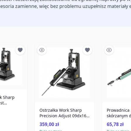
kcesoria zamienne, więc bez problemu uzupełnisz materiały 
k Sharp
st
Ostrzałka Work Sharp
Prowadnica 
Precision Adjust 09dx164
skórzanym 
system diamentowy do
Sharp Precis
359,00 zł
65,78 zł
noży