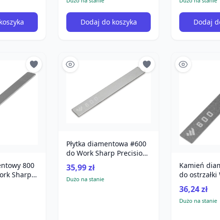
Dużo na stanie
Dużo na stanie
koszyka
Dodaj do koszyka
Dodaj d
Płytka diamentowa #600
do Work Sharp Precision
Adjust
ntowy 800
Kamień dia
35,99 zł
Work Sharp
do ostrzałki
Dużo na stanie
st
Precision Ad
36,24 zł
Dużo na stanie