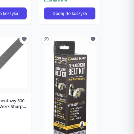
Dużo na stanie
o koszyka
Dodaj do koszyka
mentowy 600
 Work Sharp
just