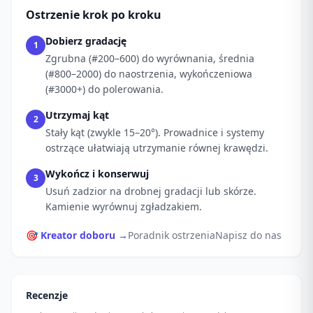
Ostrzenie krok po kroku
Dobierz gradację
1
Zgrubna (#200–600) do wyrównania, średnia
(#800–2000) do naostrzenia, wykończeniowa
(#3000+) do polerowania.
Utrzymaj kąt
2
Stały kąt (zwykle 15–20°). Prowadnice i systemy
ostrzące ułatwiają utrzymanie równej krawędzi.
Wykończ i konserwuj
3
Usuń zadzior na drobnej gradacji lub skórze.
Kamienie wyrównuj zgładzakiem.
🎯 Kreator doboru →
Poradnik ostrzenia
Napisz do nas
Recenzje