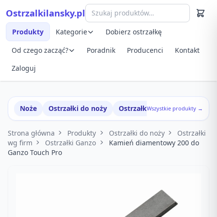
Przejdź do treści
Ostrzalkilansky.pl
Szybki podgląd produktu
Produkty
Kategorie
Dobierz ostrzałkę
Od czego zacząć?
Poradnik
Producenci
Kontakt
Zaloguj
Noże
Ostrzałki do noży
Ostrzałki w zestawach
Wszystkie produkty →
Strona główna
Produkty
Ostrzałki do noży
Ostrzałki
wg firm
Ostrzałki Ganzo
Kamień diamentowy 200 do
Ganzo Touch Pro