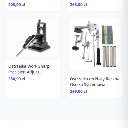
203,00 zł
263,00 zł
Ostrzałka Work Sharp
Precision Adjust
diamentowa
350,99 zł
Ostrzałka do Noży Ręczna
Osełka Systemowa
Diamenty Kamienie
299,00 zł
Ruixin RX-009