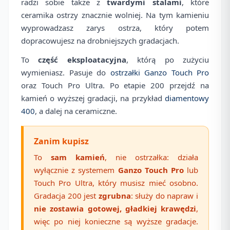
radzi sobie także z
twardymi stalami
, które
ceramika ostrzy znacznie wolniej. Na tym kamieniu
wyprowadzasz zarys ostrza, który potem
dopracowujesz na drobniejszych gradacjach.
To
część eksploatacyjna
, którą po zużyciu
wymieniasz. Pasuje do
ostrzałki Ganzo Touch Pro
oraz Touch Pro Ultra. Po etapie 200 przejdź na
kamień o wyższej gradacji, na przykład
diamentowy
400
, a dalej na ceramiczne.
Zanim kupisz
To
sam kamień
, nie ostrzałka: działa
wyłącznie z systemem
Ganzo Touch Pro
lub
Touch Pro Ultra, który musisz mieć osobno.
Gradacja 200 jest
zgrubna
: służy do napraw i
nie zostawia gotowej, gładkiej krawędzi
,
więc po niej konieczne są wyższe gradacje.