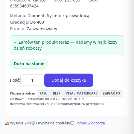
635934697424
Metoda:
Diament, System z prowadnicą
Gradacja:
Do 400
Poziom:
Zaawansowany
✓ Zamów ten produkt teraz — nadamy w najbliższy
dzień roboczy
Dużo na stanie
Ilość:
Dodaj do koszyka
Płatności online:
PAYU
BLIK
VISA / MASTERCARD
ZAPŁAĆ PO
Dostawa:
Paczkomaty InPost i kurier od 10,90 zł
·
darmowa dostawa od 250 zł (Paczkomaty/kurier, przedpłata)
🚚 Wysyłka 24h
🛡️ Oryginalne produkty
💬 Pomoc w doborze