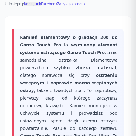
Udostępnij:
Kopiuj link
Facebook
Zapytaj o produkt
Kamień diamentowy o gradacji 200 do
Ganzo Touch Pro
to
wymienny element
systemu ostrzącego Ganzo Touch Pro
, a nie
samodzielna ostrzałka. Diamentowa
powierzchnia
szybko zbiera materiał
,
dlatego sprawdza się przy
ostrzeniu
wstępnym i naprawie mocno stępionych
ostrzy
, także z twardych stali. To najgrubszy,
pierwszy etap, od którego zaczynasz
odbudowę krawędzi. Kamień montujesz w
uchwycie systemu i prowadzisz pod
ustawionym kątem, dzięki czemu ostrzysz
powtarzalnie. Pasuje do każdego zestawu
Ganzo Touch Pro
oraz Touch Pro Ultra. To