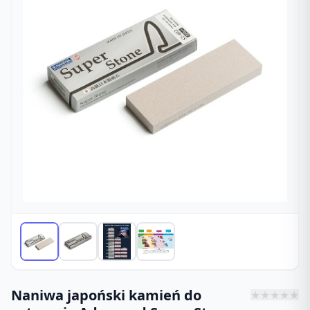
Naniwa japoński kamień do
★
★
★
★
★