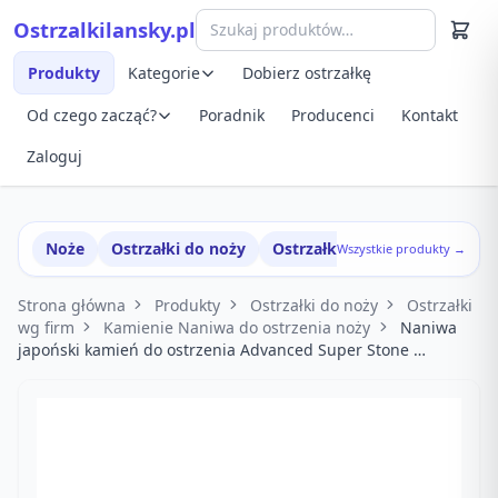
Przejdź do treści
Ostrzalkilansky.pl
Szybki podgląd produktu
Produkty
Kategorie
Dobierz ostrzałkę
Od czego zacząć?
Poradnik
Producenci
Kontakt
Zaloguj
Noże
Ostrzałki do noży
Ostrzałki w zestawach
Wszystkie produkty →
Strona główna
Produkty
Ostrzałki do noży
Ostrzałki
wg firm
Kamienie Naniwa do ostrzenia noży
Naniwa
japoński kamień do ostrzenia Advanced Super Stone …