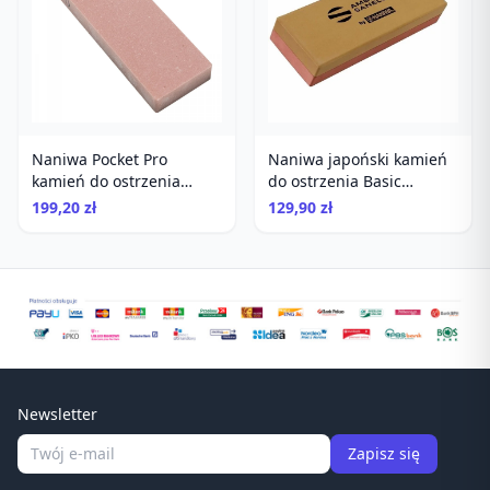
Naniwa Pocket Pro
Naniwa japoński kamień
kamień do ostrzenia
do ostrzenia Basic
#3000
Combination Stone
199,20 zł
129,90 zł
#1000/3000
Newsletter
Zapisz się