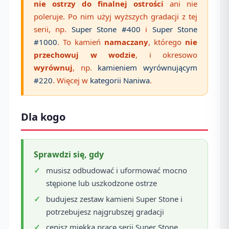
nie ostrzy do finalnej ostrości
ani nie
poleruje. Po nim użyj wyższych gradacji z tej
serii, np.
Super Stone #400
i
Super Stone
#1000
. To kamień
namaczany
, którego
nie
przechowuj w wodzie
, i okresowo
wyrównuj
, np.
kamieniem wyrównującym
#220
. Więcej w
kategorii Naniwa
.
Dla kogo
Sprawdzi się, gdy
musisz odbudować i uformować mocno
stępione lub uszkodzone ostrze
budujesz zestaw kamieni Super Stone i
potrzebujesz najgrubszej gradacji
cenisz miękką pracę serii Super Stone