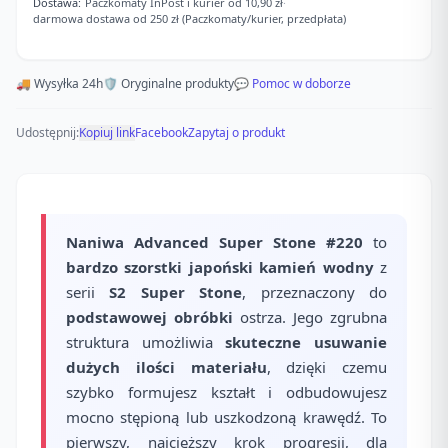
Dostawa:
Paczkomaty InPost i kurier od 10,90 zł
·
darmowa dostawa od 250 zł (Paczkomaty/kurier, przedpłata)
🚚 Wysyłka 24h
🛡️ Oryginalne produkty
💬 Pomoc w doborze
Udostępnij:
Kopiuj link
Facebook
Zapytaj o produkt
Naniwa Advanced Super Stone #220
to
bardzo szorstki japoński kamień wodny
z
serii
S2 Super Stone
, przeznaczony do
podstawowej obróbki
ostrza. Jego zgrubna
struktura umożliwia
skuteczne usuwanie
dużych ilości materiału
, dzięki czemu
szybko formujesz kształt i odbudowujesz
mocno stępioną lub uszkodzoną krawędź. To
pierwszy, najcięższy krok progresji, dla