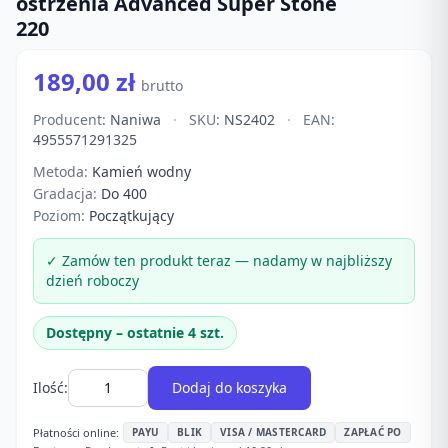
ostrzenia Advanced Super Stone
220
189,00 zł
brutto
Producent:
Naniwa
·
SKU:
NS2402
·
EAN:
4955571291325
Metoda:
Kamień wodny
Gradacja:
Do 400
Poziom:
Początkujący
✓ Zamów ten produkt teraz — nadamy w najbliższy
dzień roboczy
Dostępny – ostatnie 4 szt.
Ilość:
Dodaj do koszyka
Płatności online:
PAYU
BLIK
VISA / MASTERCARD
ZAPŁAĆ PO