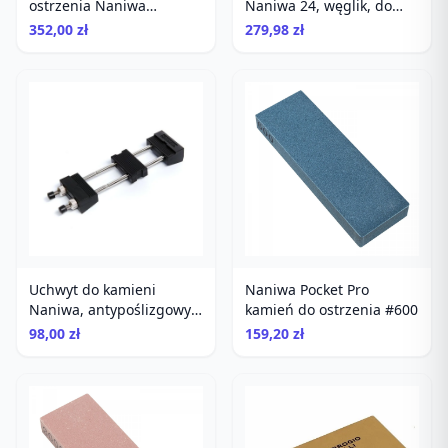
ostrzenia Naniwa
wodnych
Chocera Pro Professional
352,00 zł
Stone 800
Uchwyt do kamieni
Naniwa Pocket Pro
Naniwa, antypoślizgowy,
kamień do ostrzenia #600
uniwersalny, do ostrzenia
98,00 zł
159,20 zł