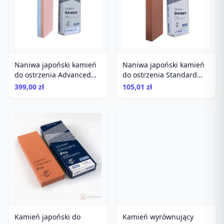
Naniwa japoński kamień
Naniwa japoński kamień
do ostrzenia Advanced
do ostrzenia Standard
1000/3000
Stone 1500
399,00 zł
105,01 zł
Kamień wyrównujący
Naniwa 24, węglik, do
Kamień japoński do
spłaszczania kamieni
279,98 zł