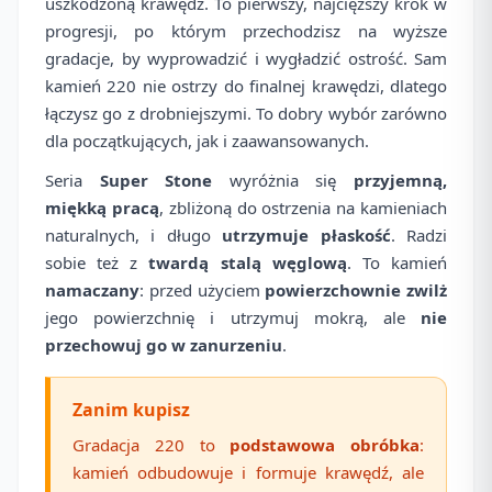
uszkodzoną krawędź. To pierwszy, najcięższy krok w
progresji, po którym przechodzisz na wyższe
gradacje, by wyprowadzić i wygładzić ostrość. Sam
kamień 220 nie ostrzy do finalnej krawędzi, dlatego
łączysz go z drobniejszymi. To dobry wybór zarówno
dla początkujących, jak i zaawansowanych.
Seria
Super Stone
wyróżnia się
przyjemną,
miękką pracą
, zbliżoną do ostrzenia na kamieniach
naturalnych, i długo
utrzymuje płaskość
. Radzi
sobie też z
twardą stalą węglową
. To kamień
namaczany
: przed użyciem
powierzchownie zwilż
jego powierzchnię i utrzymuj mokrą, ale
nie
przechowuj go w zanurzeniu
.
Zanim kupisz
Gradacja 220 to
podstawowa obróbka
:
kamień odbudowuje i formuje krawędź, ale