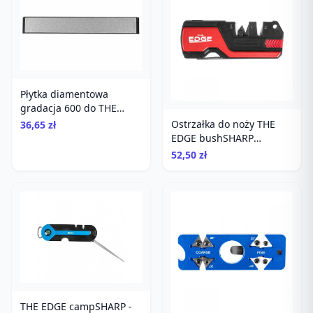
Płytka diamentowa
gradacja 600 do THE
EDGE proSHARP
Ostrzałka do noży THE
36,65 zł
EDGE bushSHARP
czerwona + krzesiwo
52,50 zł
THE EDGE campSHARP -