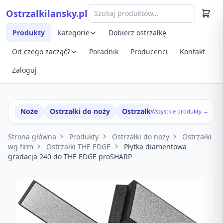
Przejdź do treści
Ostrzalkilansky.pl
Szybki podgląd produktu
Produkty
Kategorie
Dobierz ostrzałkę
Od czego zacząć?
Poradnik
Producenci
Kontakt
Zaloguj
Noże
Ostrzałki do noży
Ostrzałki w zestawach
Wszystkie produkty →
Strona główna
Produkty
Ostrzałki do noży
Ostrzałki
wg firm
Ostrzałki THE EDGE
Płytka diamentowa
gradacja 240 do THE EDGE proSHARP