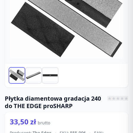
Płytka diamentowa gradacja 240
★
★
★
★
★
do THE EDGE proSHARP
33,50 zł
brutto
Producent:
The Edge
·
SKU:
555-006
·
EAN: