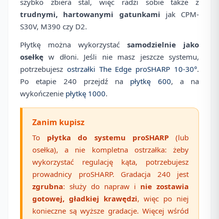
szybko zbiera stal, więc radzi sobie także z
trudnymi, hartowanymi gatunkami
jak CPM-
S30V, M390 czy D2.
Płytkę można wykorzystać
samodzielnie jako
osełkę
w dłoni. Jeśli nie masz jeszcze systemu,
potrzebujesz
ostrzałki The Edge proSHARP 10-30°
.
Po etapie 240 przejdź na
płytkę 600
, a na
wykończenie
płytkę 1000
.
Zanim kupisz
To
płytka do systemu proSHARP
(lub
osełka), a nie kompletna ostrzałka: żeby
wykorzystać regulację kąta, potrzebujesz
prowadnicy proSHARP. Gradacja 240 jest
zgrubna
: służy do napraw i
nie zostawia
gotowej, gładkiej krawędzi
, więc po niej
konieczne są wyższe gradacje. Więcej wśród