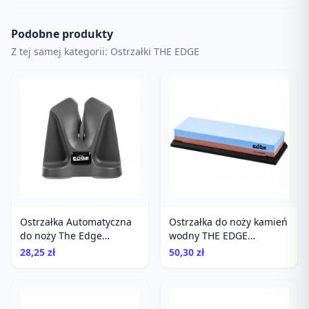
Podobne produkty
Z tej samej kategorii: Ostrzałki THE EDGE
Ostrzałka Automatyczna
Ostrzałka do noży kamień
do noży The Edge
wodny THE EDGE
Autosharp
stoneSHARP 240/800
28,25 zł
50,30 zł