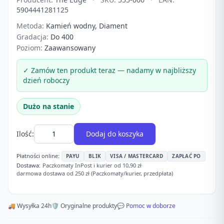
5904441281125
Metoda:
Kamień wodny, Diament
Gradacja:
Do 400
Poziom:
Zaawansowany
✓ Zamów ten produkt teraz — nadamy w najbliższy
dzień roboczy
Dużo na stanie
Ilość:
Dodaj do koszyka
Płatności online:
PAYU
BLIK
VISA / MASTERCARD
ZAPŁAĆ PO
Dostawa:
Paczkomaty InPost i kurier od 10,90 zł
·
darmowa dostawa od 250 zł (Paczkomaty/kurier, przedpłata)
🚚 Wysyłka 24h
🛡️ Oryginalne produkty
💬 Pomoc w doborze