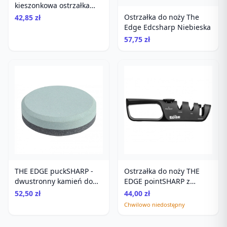
kieszonkowa ostrzałka
outdoorowa z gwizdkiem
Ostrzałka do noży The
42,85 zł
i kompasem
Edge Edcsharp Niebieska
57,75 zł
THE EDGE puckSHARP -
Ostrzałka do noży THE
dwustronny kamień do
EDGE pointSHARP z
siekier, maczet i narzędzi
regulacją kąta
52,50 zł
44,00 zł
180/400
Chwilowo niedostępny