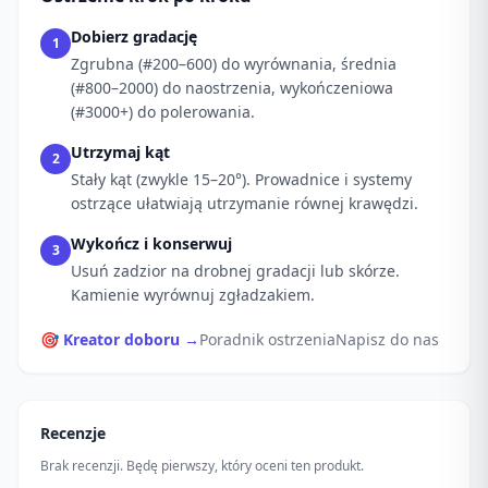
Dobierz gradację
1
Zgrubna (#200–600) do wyrównania, średnia
(#800–2000) do naostrzenia, wykończeniowa
(#3000+) do polerowania.
Utrzymaj kąt
2
Stały kąt (zwykle 15–20°). Prowadnice i systemy
ostrzące ułatwiają utrzymanie równej krawędzi.
Wykończ i konserwuj
3
Usuń zadzior na drobnej gradacji lub skórze.
Kamienie wyrównuj zgładzakiem.
🎯 Kreator doboru →
Poradnik ostrzenia
Napisz do nas
Recenzje
Brak recenzji. Będę pierwszy, który oceni ten produkt.