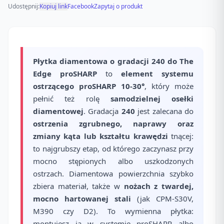
Udostępnij:
Kopiuj link
Facebook
Zapytaj o produkt
Płytka diamentowa o gradacji 240 do The
Edge proSHARP
to
element systemu
ostrzącego proSHARP 10-30°
, który może
pełnić też rolę
samodzielnej osełki
diamentowej
. Gradacja
240
jest zalecana do
ostrzenia zgrubnego, naprawy oraz
zmiany kąta lub kształtu krawędzi
tnącej:
to najgrubszy etap, od którego zaczynasz przy
mocno stępionych albo uszkodzonych
ostrzach. Diamentowa powierzchnia szybko
zbiera materiał, także w
nożach z twardej,
mocno hartowanej stali
(jak CPM-S30V,
M390 czy D2). To wymienna płytka:
montujesz ją w systemie proSHARP albo