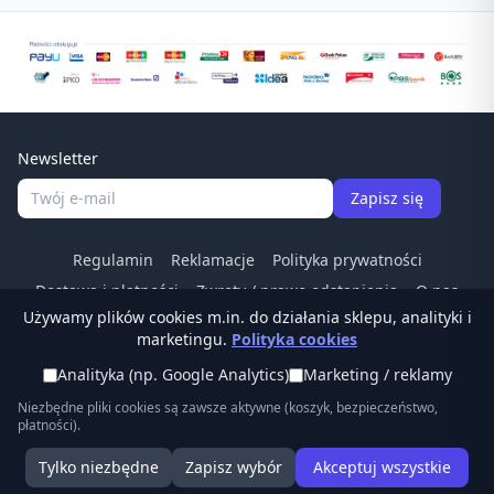
Newsletter
Zapisz się
Regulamin
Reklamacje
Polityka prywatności
Dostawa i płatności
Zwroty / prawo odstapienia
O nas
Używamy plików cookies m.in. do działania sklepu, analityki i
Kontakt
Odstąp od umowy
marketingu.
Polityka cookies
Tel:
(22) 266 83 84
·
© Ostrzalkilansky.pl ·
Analityka (np. Google Analytics)
Marketing / reklamy
sklep@ostrzalkilansky.pl
Niezbędne pliki cookies są zawsze aktywne (koszyk, bezpieczeństwo,
płatności).
Tylko niezbędne
Zapisz wybór
Akceptuj wszystkie
Start
Kategorie
Szukaj
Koszyk