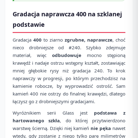
Gradacja naprawcza 400 na szklanej
podstawie
Gradacja
400
to ziarno
zgrubne, naprawcze
, choć
nieco drobniejsze od #240. Szybko zdejmuje
materiał, więc
odbudowuje
mocno stępioną
krawędź i nadaje ostrzu wstępny kształt, zostawiając
mniej głębokie rysy niż gradacja 240. To krok
naprawczy w progresji, po którym przechodzisz na
kamienie robocze, by wyprowadzić ostrość. Sam
kamień 400 nie ostrzy do finalnej krawędzi, dlatego
łączysz go z drobniejszymi gradacjami.
Wyróżnikiem serii Glass jest
podstawa z
hartowanego szkła
, do której przytwierdzono
warstwę ścierną. Dzięki niej kamień
nie pęka
nawet
wtedy, gdy zostanie z niego tylko parę milimetrów