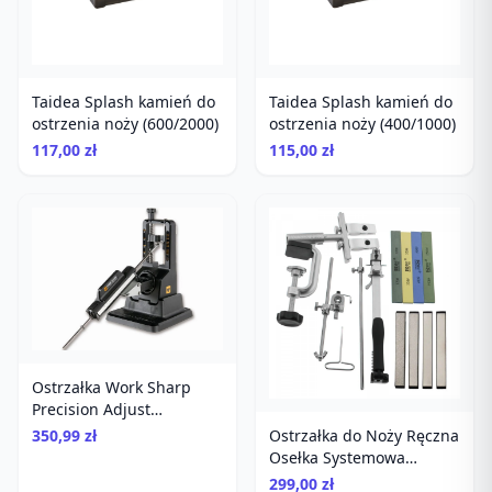
Taidea Splash kamień do
Taidea Splash kamień do
ostrzenia noży (600/2000)
ostrzenia noży (400/1000)
117,00 zł
115,00 zł
Ostrzałka Work Sharp
Precision Adjust
diamentowa
350,99 zł
Ostrzałka do Noży Ręczna
Osełka Systemowa
Diamenty Kamienie
299,00 zł