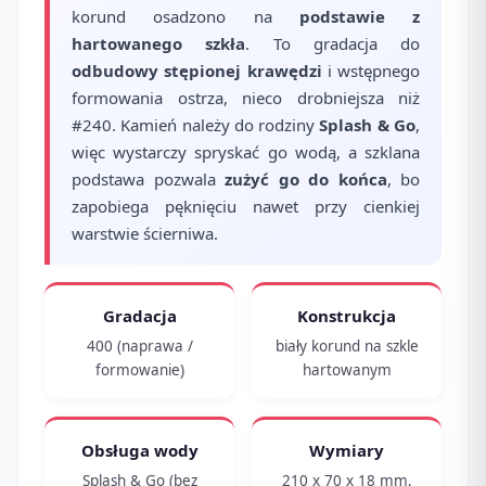
korund osadzono na
podstawie z
hartowanego szkła
. To gradacja do
odbudowy stępionej krawędzi
i wstępnego
formowania ostrza, nieco drobniejsza niż
#240. Kamień należy do rodziny
Splash & Go
,
więc wystarczy spryskać go wodą, a szklana
podstawa pozwala
zużyć go do końca
, bo
zapobiega pęknięciu nawet przy cienkiej
warstwie ścierniwa.
Gradacja
Konstrukcja
400 (naprawa /
biały korund na szkle
formowanie)
hartowanym
Obsługa wody
Wymiary
Splash & Go (bez
210 x 70 x 18 mm,