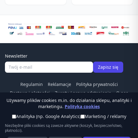
Ruixin RX-009
Newsletter
Zapisz się
Regulamin
Reklamacje
Polityka prywatności
Dostawa i płatności
Zwroty / prawo odstapienia
O nas
Używamy plików cookies m.in. do działania sklepu, analityki i
Kontakt
Odstąp od umowy
marketingu.
Polityka cookies
Tel:
(22) 266 83 84
·
© Ostrzalkilansky.pl ·
Analityka (np. Google Analytics)
Marketing / reklamy
sklep@ostrzalkilansky.pl
Niezbędne pliki cookies są zawsze aktywne (koszyk, bezpieczeństwo,
płatności).