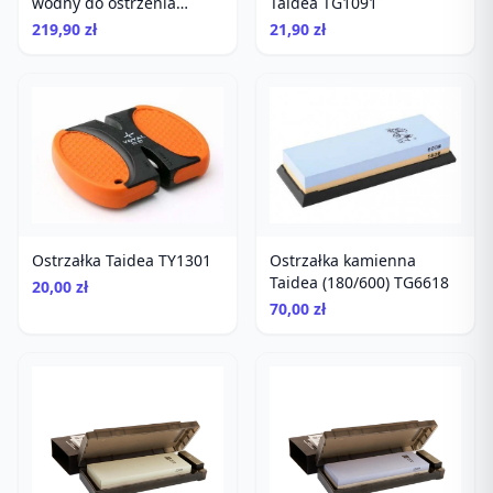
wodny do ostrzenia
Taidea TG1091
gradacja 1000
219,90 zł
21,90 zł
Ostrzałka Taidea TY1301
Ostrzałka kamienna
Taidea (180/600) TG6618
20,00 zł
70,00 zł