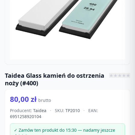
Taidea Glass kamień do ostrzenia
★
★
★
★
★
noży (#400)
80,00 zł
brutto
Producent:
Taidea
·
SKU:
TP2010
·
EAN:
6951258920104
✓ Zamów ten produkt do 15:30 — nadamy jeszcze