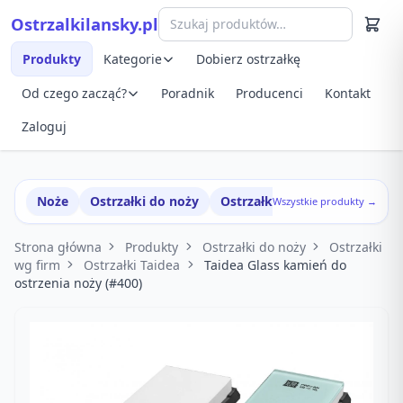
Przejdź do treści
Ostrzalkilansky.pl
Szybki podgląd produktu
Produkty
Kategorie
Dobierz ostrzałkę
Od czego zacząć?
Poradnik
Producenci
Kontakt
Zaloguj
Noże
Ostrzałki do noży
Ostrzałki w zestawach
Wszystkie produkty →
Strona główna
Produkty
Ostrzałki do noży
Ostrzałki
wg firm
Ostrzałki Taidea
Taidea Glass kamień do
ostrzenia noży (#400)