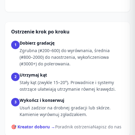
Ostrzenie krok po kroku
Dobierz gradację
1
Zgrubna (#200–600) do wyrównania, średnia
(#800–2000) do naostrzenia, wykończeniowa
(#3000+) do polerowania.
Utrzymaj kąt
2
Stały kąt (zwykle 15–20°). Prowadnice i systemy
ostrzące ułatwiają utrzymanie równej krawędzi.
Wykończ i konserwuj
3
Usuń zadzior na drobnej gradacji lub skórze.
Kamienie wyrównuj zgładzakiem.
🎯 Kreator doboru →
Poradnik ostrzenia
Napisz do nas