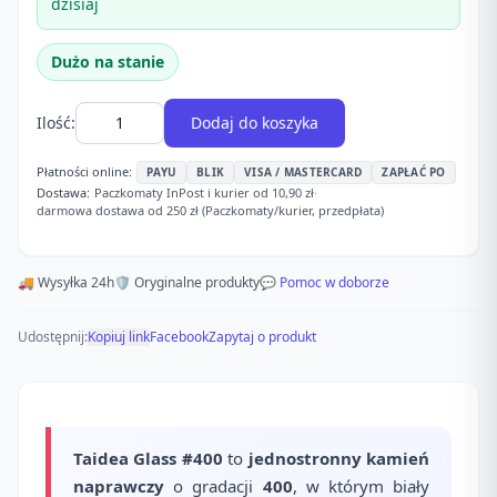
dzisiaj
Dużo na stanie
Ilość:
Dodaj do koszyka
Płatności online:
PAYU
BLIK
VISA / MASTERCARD
ZAPŁAĆ PO
Dostawa:
Paczkomaty InPost i kurier od 10,90 zł
·
darmowa dostawa od 250 zł (Paczkomaty/kurier, przedpłata)
🚚 Wysyłka 24h
🛡️ Oryginalne produkty
💬 Pomoc w doborze
Udostępnij:
Kopiuj link
Facebook
Zapytaj o produkt
Taidea Glass #400
to
jednostronny kamień
naprawczy
o gradacji
400
, w którym biały