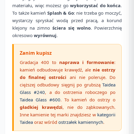
materiału, więc możesz go
wykorzystać do końca
.
To także kamień
Splash & Go
: nie trzeba go moczyć,
wystarczy spryskać wodą przed pracą, a korund
klejony na zimno
ściera się wolno
. Powierzchnię
okresowo
wyrównuj
.
Zanim kupisz
Gradacja 400 to
naprawa i formowanie
:
kamień odbudowuje krawędź, ale
nie ostrzy
do finalnej ostrości
ani nie poleruje. Do
cięższej odbudowy sięgnij po grubszą
Taidea
Glass #240
, a do ostrzenia roboczego po
Taidea Glass #600
. To kamień do ostrzy o
gładkiej krawędzi
, nie do ząbkowanych.
Inne kamienie tej marki znajdziesz w
kategorii
Taidea
oraz wśród
ostrzałek kamiennych
.