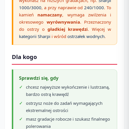
wykonasz na niższych gradacjach, np.
Sharpi
1000/3000
, a przy naprawie od
240/1000
. To
kamień
namaczany
, wymaga zwilżenia i
okresowego
wyrównywania
. Przeznaczony
do ostrzy o
gładkiej krawędzi
. Więcej w
kategorii Sharpi
i wśród
ostrzałek wodnych
.
Dla kogo
Sprawdzi się, gdy
chcesz najwyższe wykończenie i lustrzaną,
bardzo ostrą krawędź
ostrzysz noże do zadań wymagających
ekstremalnej ostrości
masz gradacje robocze i szukasz finalnego
polerowania