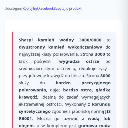
Udostępnij:
Kopiuj link
Facebook
Zapytaj o produkt
Sharpi kamień wodny 3000/8000
to
dwustronny kamień wykończeniowy
do
najwyższej klasy polerowania. Strona
3000
to
krok pośredni:
wygładza ostrze
po
średnioziarnistym ostrzeniu, redukuje rysy i
przygotowuje krawędź do finiszu. Strona
8000
służy do
bardzo precyzyjnego
polerowania
, dając
bardzo ostrą, gładką
krawędź
, idealną do zadań wymagających
ekstremalnej ostrości. Wykonany z
korundu
syntetycznego
zgodnie z japońską normą
JIS
R6001
. Można go używać
z wodą lub
olejem
, a w komplecie jest
gumowa mata