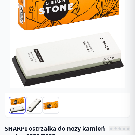
SHARPI ostrzałka do noży kamień
★
★
★
★
★