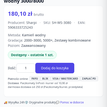
wodny 3000/8000
180,10 zł
brutto
Producent:
Sharpi
·
SKU:
SH-WS-3080
·
EAN:
5906333725243
Metoda:
Kamień wodny
Gradacja:
2000–3000, 5000+, Zestawy kombinowane
Poziom:
Zaawansowany
Dostępny – ostatnie 1 szt.
Ilość:
Dodaj do koszyka
Płatności online:
PAYU
BLIK
VISA / MASTERCARD
ZAPŁAĆ PO
Dostawa:
Paczkomaty InPost i kurier od 10,90 zł
·
darmowa dostawa od 250 zł (Paczkomaty/kurier, przedpłata)
🚚 Wysyłka 24h
🛡️ Oryginalne produkty
💬 Pomoc w doborze