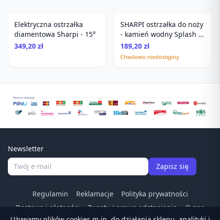
Elektryczna ostrzałka
SHARPI ostrzałka do noży
diamentowa Sharpi - 15°
- kamień wodny Splash &
Go 1000/3000
349,20 zł
189,20 zł
Chwilowo niedostępny
Newsletter
Zapisz się
Regulamin
Reklamacje
Polityka prywatności
Dostawa i płatności
Zwroty / prawo odstapienia
O nas
Używamy plików cookies m.in. do działania sklepu, analityki i