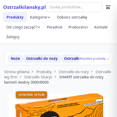
Przejdź do treści
Ostrzalkilansky.pl
Szybki podgląd produktu
Produkty
Kategorie
Dobierz ostrzałkę
Od czego zacząć?
Poradnik
Producenci
Kontakt
Zaloguj
Noże
Ostrzałki do noży
Ostrzałki w zestawach
Wszystkie produkty →
Strona główna
Produkty
Ostrzałki do noży
Ostrzałki
wg firm
Ostrzałki Sharpi
SHARPI ostrzałka do noży
kamień wodny 3000/8000
OSTATNIE SZTUKI