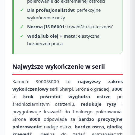
polerowanie do ekstremalnej ostrości
Dla profesjonalistów
: perfekcyjne
wykończenie noży
Norma JIS R6001
: trwałość i skuteczność
Woda lub olej + mata
: elastyczna,
bezpieczna praca
Najwyższe wykończenie w serii
Kamień 3000/8000 to
najwyższy zakres
wykończeniowy
serii Sharpi. Strona o gradacji
3000
to
krok pośredni
:
wygładza ostrze
po
średnioziarnistym ostrzeniu,
redukuje rysy
i
przygotowuje krawędź do finalnego polerowania.
Strona
8000
odpowiada za
bardzo precyzyjne
polerowanie
: nadaje ostrzu
bardzo ostrą, gładką
krawędź
, idealną do zadań wymagających