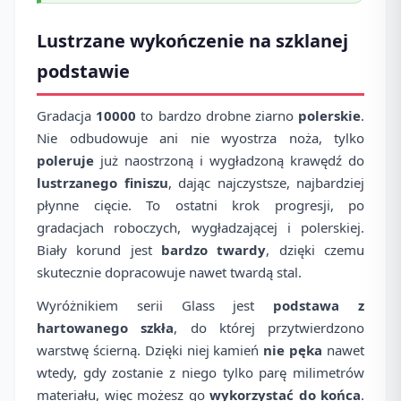
Lustrzane wykończenie na szklanej
podstawie
Gradacja
10000
to bardzo drobne ziarno
polerskie
.
Nie odbudowuje ani nie wyostrza noża, tylko
poleruje
już naostrzoną i wygładzoną krawędź do
lustrzanego finiszu
, dając najczystsze, najbardziej
płynne cięcie. To ostatni krok progresji, po
gradacjach roboczych, wygładzającej i polerskiej.
Biały korund jest
bardzo twardy
, dzięki czemu
skutecznie dopracowuje nawet twardą stal.
Wyróżnikiem serii Glass jest
podstawa z
hartowanego szkła
, do której przytwierdzono
warstwę ścierną. Dzięki niej kamień
nie pęka
nawet
wtedy, gdy zostanie z niego tylko parę milimetrów
materiału, więc możesz go
wykorzystać do końca
.