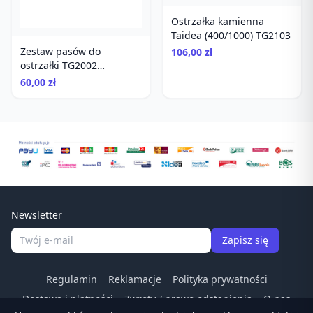
Ostrzałka kamienna
Taidea (400/1000) TG2103
Zestaw pasów do
106,00 zł
ostrzałki TG2002
#120/320/600/1000
60,00 zł
Newsletter
Zapisz się
Regulamin
Reklamacje
Polityka prywatności
Dostawa i płatności
Zwroty / prawo odstapienia
O nas