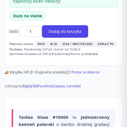
najbliższy dzień roboczy)
Dużo na stanie
Ilość:
Dodaj do koszyka
Płatności online:
PAYU
BLIK
VISA / MASTERCARD
ZAPŁAĆ PO
Dostawa:
Paczkomaty InPost i kurier od 10,90 zł
·
darmowa dostawa od 250 zł (Paczkomaty/kurier, przedpłata)
🚚 Wysyłka 24h
🛡️ Oryginalne produkty
💬 Pomoc w doborze
Udostępnij:
Kopiuj link
Facebook
Zapytaj o produkt
Taidea Glass #10000
to
jednostronny
kamień polerski
o bardzo drobnej gradacji