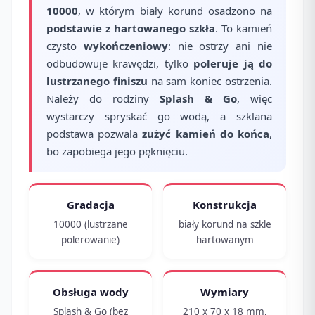
10000
, w którym biały korund osadzono na
podstawie z hartowanego szkła
. To kamień
czysto
wykończeniowy
: nie ostrzy ani nie
odbudowuje krawędzi, tylko
poleruje ją do
lustrzanego finiszu
na sam koniec ostrzenia.
Należy do rodziny
Splash & Go
, więc
wystarczy spryskać go wodą, a szklana
podstawa pozwala
zużyć kamień do końca
,
bo zapobiega jego pęknięciu.
Gradacja
Konstrukcja
10000 (lustrzane
biały korund na szkle
polerowanie)
hartowanym
Obsługa wody
Wymiary
Splash & Go (bez
210 x 70 x 18 mm,