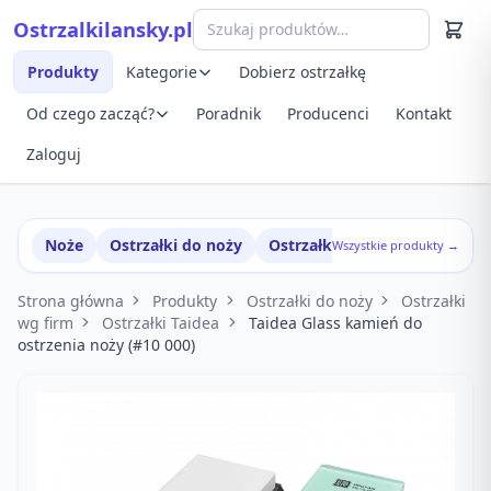
Przejdź do treści
Ostrzalkilansky.pl
Szybki podgląd produktu
Produkty
Kategorie
Dobierz ostrzałkę
Od czego zacząć?
Poradnik
Producenci
Kontakt
Zaloguj
Noże
Ostrzałki do noży
Ostrzałki w zestawach
Wszystkie produkty →
Strona główna
Produkty
Ostrzałki do noży
Ostrzałki
wg firm
Ostrzałki Taidea
Taidea Glass kamień do
ostrzenia noży (#10 000)