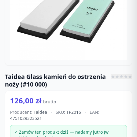
Taidea Glass kamień do ostrzenia
★
★
★
★
★
noży (#10 000)
126,00 zł
brutto
Producent:
Taidea
·
SKU:
TP2016
·
EAN:
4751029323521
✓ Zamów ten produkt dziś — nadamy jutro (w