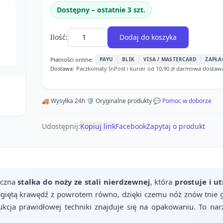
Dostępny – ostatnie 3 szt.
Ilość:
Dodaj do koszyka
Płatności online:
PAYU
BLIK
VISA / MASTERCARD
ZAPŁA
Dostawa:
Paczkomaty InPost i kurier od 10,90 zł
·
darmowa dostawa o
🚚 Wysyłka 24h
·
🛡️ Oryginalne produkty
·
💬 Pomoc w doborze
Udostępnij:
Kopiuj link
Facebook
Zapytaj o produkt
yczna
stalka do noży ze stali nierdzewnej
, która
prostuje i u
agiętą krawędź z powrotem równo, dzięki czemu nóż znów tnie 
rukcja prawidłowej techniki znajduje się na opakowaniu. To n