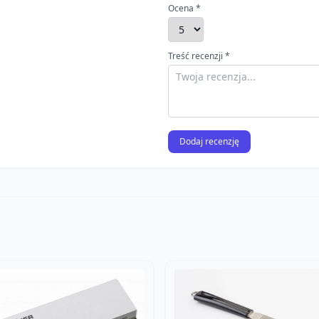
Ocena *
Treść recenzji *
Dodaj recenzję