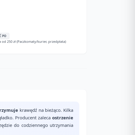
Ć PO
d 250 zł (Paczkomaty/kurier, przedpłata)
trzymuje
krawędź na bieżąco. Kilka
gładko. Producent zaleca
ostrzenie
arzędzie do codziennego utrzymania