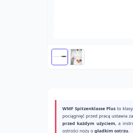
WMF Spitzenklasse Plus
to klas
pociągnięć przed pracą ustawia z
przed każdym użyciem
, a inst
ostrości noży o
gładkim ostrzu
.