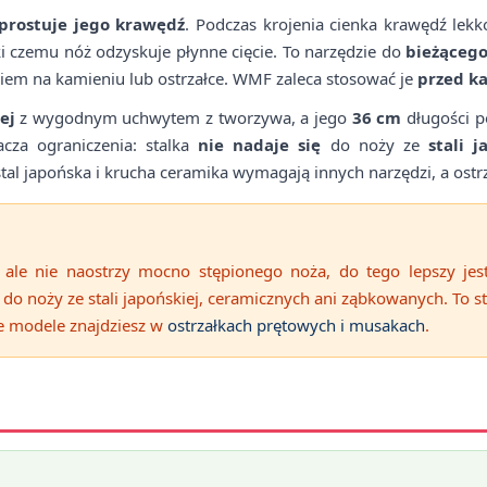
prostuje jego krawędź
. Podczas krojenia cienka krawędź lekk
i czemu nóż odzyskuje płynne cięcie. To narzędzie do
bieżąceg
niem na kamieniu lub ostrzałce. WMF zaleca stosować je
przed k
ej
z wygodnym uchwytem z tworzywa, a jego
36 cm
długości p
cza ograniczenia: stalka
nie nadaje się
do noży ze
stali j
stal japońska i krucha ceramika wymagają innych narzędzi, a ost
ale nie naostrzy mocno stępionego noża, do tego lepszy jest
do noży ze stali japońskiej, ceramicznych ani ząbkowanych. To 
e modele znajdziesz w
ostrzałkach prętowych i musakach
.