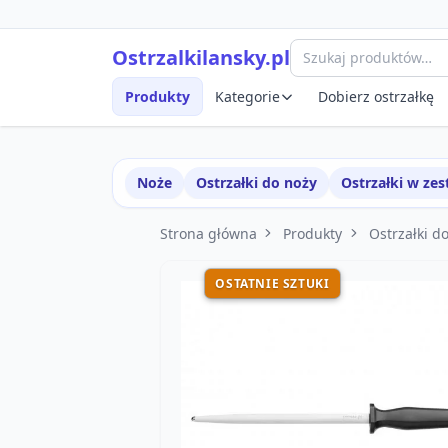
Przejdź do treści
Szybki podgląd produktu
Ostrzalkilansky.pl
Produkty
Kategorie
Dobierz ostrzałkę
Noże
Ostrzałki do noży
Ostrzałki w ze
Strona główna
Produkty
Ostrzałki d
OSTATNIE SZTUKI