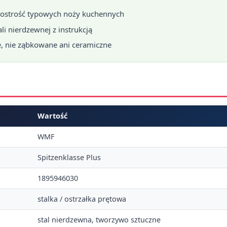
 ostrość typowych noży kuchennych
tali nierdzewnej z instrukcją
e, nie ząbkowane ani ceramiczne
Wartość
WMF
Spitzenklasse Plus
1895946030
stalka / ostrzałka prętowa
stal nierdzewna, tworzywo sztuczne