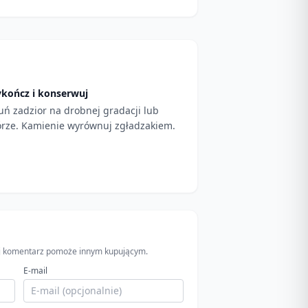
kończ i konserwuj
uń zadzior na drobnej gradacji lub
órze. Kamienie wyrównuj zgładzakiem.
wój komentarz pomoże innym kupującym.
E-mail