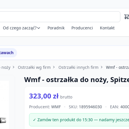
Od czego zacząć?
Poradnik
Producenci
Kontakt
stawach
o noży
Ostrzałki wg firm
Ostrzałki innych firm
Wmf - ostrz
Wmf - ostrzałka do noży, Spitz
323,00 zł
brutto
Producent:
WMF
·
SKU:
1895946030
·
EAN:
4000
✓ Zamów ten produkt do 15:30 — nadamy jeszcze 