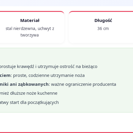
Materiał
Długość
stal nierdzewna, uchwyt z
36 cm
tworzywa
 prostuje krawędź i utrzymuje ostrość na bieżąco
yciem
: proste, codzienne utrzymanie noża
ramiki ani ząbkowanych
: ważne ograniczenie producenta
wnież dłuższe noże kuchenne
łatwy start dla początkujących