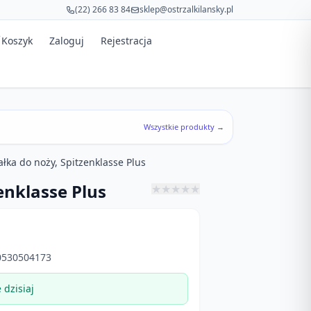
(22) 266 83 84
sklep@ostrzalkilansky.pl
Koszyk
Zaloguj
Rejestracja
Wszystkie produkty →
ałka do noży, Spitzenklasse Plus
enklasse Plus
★
★
★
★
★
530504173
dzisiaj