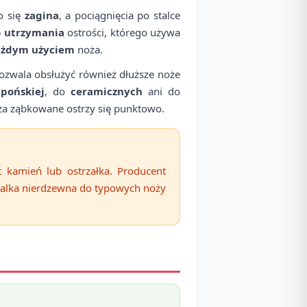
o się
zagina
, a pociągnięcia po stalce
o utrzymania
ostrości, którego używa
ażdym użyciem
noża.
ozwala obsłużyć również dłuższe noże
apońskiej
, do
ceramicznych
ani do
rza ząbkowane ostrzy się punktowo.
 kamień lub ostrzałka. Producent
stalka nierdzewna do typowych noży