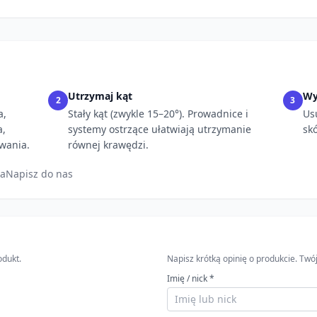
Utrzymaj kąt
Wy
2
3
a,
Stały kąt (zwykle 15–20°). Prowadnice i
Us
a,
systemy ostrzące ułatwiają utrzymanie
sk
wania.
równej krawędzi.
ia
Napisz do nas
odukt.
Napisz krótką opinię o produkcie. T
Imię / nick *