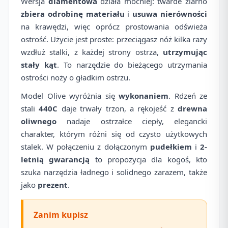
Wersja
diamentowa
działa mocniej: twarde ziarno
zbiera odrobinę materiału
i
usuwa nierówności
na krawędzi, więc oprócz prostowania odświeża
ostrość. Użycie jest proste: przeciągasz nóż kilka razy
wzdłuż stalki, z każdej strony ostrza,
utrzymując
stały kąt
. To narzędzie do bieżącego utrzymania
ostrości noży o gładkim ostrzu.
Model Olive wyróżnia się
wykonaniem
. Rdzeń ze
stali
440C
daje trwały trzon, a rękojeść z
drewna
oliwnego
nadaje ostrzałce ciepły, elegancki
charakter, którym różni się od czysto użytkowych
stalek. W połączeniu z dołączonym
pudełkiem
i
2-
letnią gwarancją
to propozycja dla kogoś, kto
szuka narzędzia ładnego i solidnego zarazem, także
jako
prezent
.
Zanim kupisz