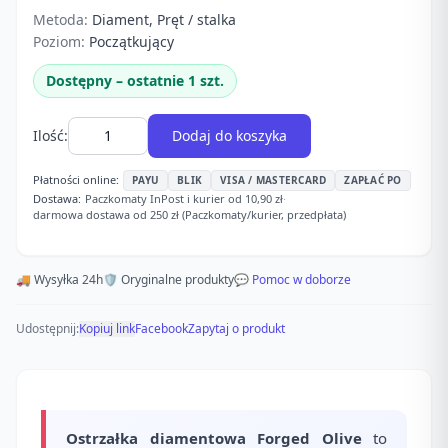
Metoda:
Diament, Pręt / stalka
Poziom:
Początkujący
Dostępny – ostatnie 1 szt.
Ilość:
Dodaj do koszyka
Płatności online:
PAYU
BLIK
VISA / MASTERCARD
ZAPŁAĆ PO
Dostawa:
Paczkomaty InPost i kurier od 10,90 zł
·
darmowa dostawa od 250 zł (Paczkomaty/kurier, przedpłata)
🚚 Wysyłka 24h
🛡️ Oryginalne produkty
💬 Pomoc w doborze
Udostępnij:
Kopiuj link
Facebook
Zapytaj o produkt
Ostrzałka diamentowa Forged Olive
to