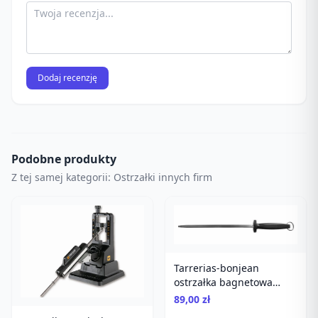
Dodaj recenzję
Podobne produkty
Z tej samej kategorii: Ostrzałki innych firm
Tarrerias-bonjean
ostrzałka bagnetowa
32cm. Tarrerias-Bonjean
89,00 zł