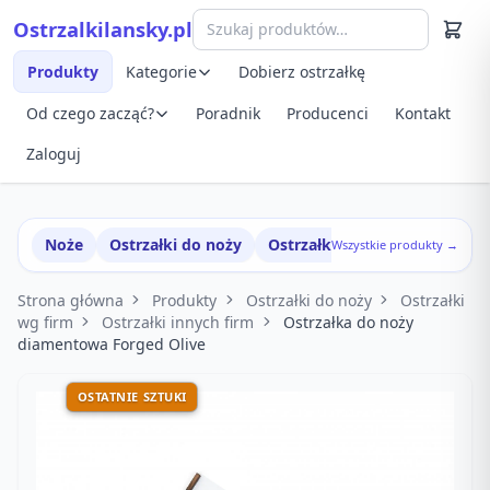
Przejdź do treści
Ostrzalkilansky.pl
Szybki podgląd produktu
Produkty
Kategorie
Dobierz ostrzałkę
Od czego zacząć?
Poradnik
Producenci
Kontakt
Zaloguj
Noże
Ostrzałki do noży
Ostrzałki w zestawach
Wszystkie produkty →
Strona główna
Produkty
Ostrzałki do noży
Ostrzałki
wg firm
Ostrzałki innych firm
Ostrzałka do noży
diamentowa Forged Olive
OSTATNIE SZTUKI