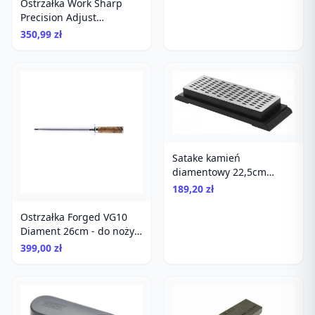
Ostrzałka Work Sharp
Precision Adjust
diamentowa
350,99 zł
Satake kamień
diamentowy 22,5cm
gradacja 800 z
189,20 zł
prowadnicą
Ostrzałka Forged VG10
Diament 26cm - do noży,
stal, drewniane pudełko
399,00 zł