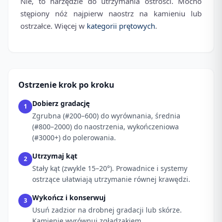
Nie, to narzędzie do utrzymania ostrości. Mocno
stępiony nóż najpierw naostrz na kamieniu lub
ostrzałce. Więcej w
kategorii prętowych
.
Ostrzenie krok po kroku
Dobierz gradację
1
Zgrubna (#200–600) do wyrównania, średnia
(#800–2000) do naostrzenia, wykończeniowa
(#3000+) do polerowania.
Utrzymaj kąt
2
Stały kąt (zwykle 15–20°). Prowadnice i systemy
ostrzące ułatwiają utrzymanie równej krawędzi.
Wykończ i konserwuj
3
Usuń zadzior na drobnej gradacji lub skórze.
Kamienie wyrównuj zgładzakiem.