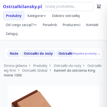
Przejdź do treści
Ostrzalkilansky.pl
Szybki podgląd produktu
Produkty
Kategorie
Dobierz ostrzałkę
Od czego zacząć?
Poradnik
Producenci
Kontakt
Zaloguj
Noże
Ostrzałki do noży
Ostrzałki w zestawach
Wszystkie produkty →
Strona główna
Produkty
Ostrzałki do noży
Ostrzałki
wg firm
Ostrzałki Global
Kamień do ostrzenia King
Home 1000