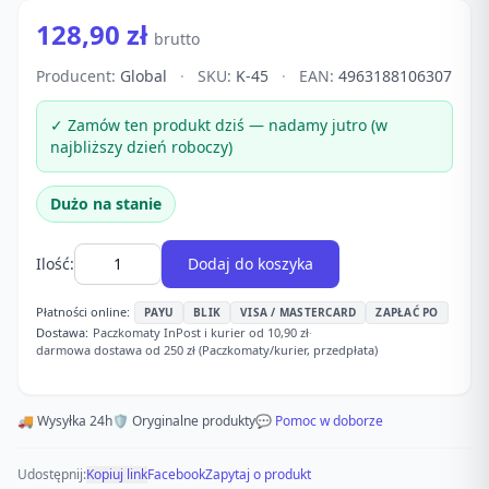
128,90 zł
brutto
Producent:
Global
·
SKU:
K-45
·
EAN:
4963188106307
✓ Zamów ten produkt dziś — nadamy jutro (w
najbliższy dzień roboczy)
Dużo na stanie
Ilość:
Dodaj do koszyka
Płatności online:
PAYU
BLIK
VISA / MASTERCARD
ZAPŁAĆ PO
Dostawa:
Paczkomaty InPost i kurier od 10,90 zł
·
darmowa dostawa od 250 zł (Paczkomaty/kurier, przedpłata)
🚚 Wysyłka 24h
🛡️ Oryginalne produkty
💬 Pomoc w doborze
Udostępnij:
Kopiuj link
Facebook
Zapytaj o produkt