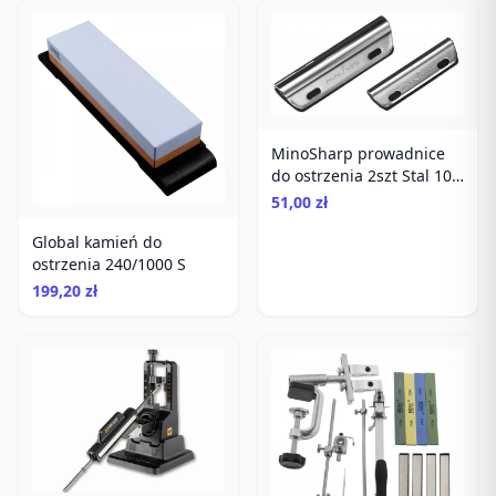
MinoSharp prowadnice
do ostrzenia 2szt Stal 10-
15°
51,00 zł
Global kamień do
ostrzenia 240/1000 S
199,20 zł