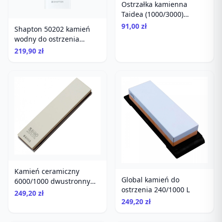
Ostrzałka kamienna
Taidea (1000/3000)
TG6310
91,00 zł
Shapton 50202 kamień
wodny do ostrzenia
gradacja 1000
219,90 zł
Kamień ceramiczny
Global kamień do
6000/1000 dwustronny
ostrzenia 240/1000 L
polerujący
249,20 zł
249,20 zł