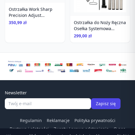
Ostrzałka Work Sharp
Precision Adjust
diamentowa
350,99 zł
Ostrzałka do Noży Ręczna
Osełka Systemowa
Diamenty Kamienie
299,00 zł
Ruixin RX-009
Newsletter
Zapisz się
Regulamin
Reklamacje
Polityka prywatności
Dostawa i płatności
Zwroty / prawo odstapienia
O nas