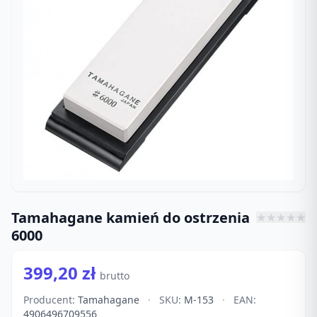
Tamahagane kamień do ostrzenia
★
★
★
★
★
6000
399,20 zł
brutto
Producent:
Tamahagane
·
SKU:
M-153
·
EAN:
4906496709556