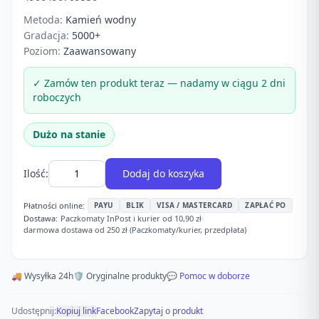
Metoda:
Kamień wodny
Gradacja:
5000+
Poziom:
Zaawansowany
✓ Zamów ten produkt teraz — nadamy w ciągu 2 dni
roboczych
Dużo na stanie
Ilość:
Dodaj do koszyka
Płatności online:
PAYU
BLIK
VISA / MASTERCARD
ZAPŁAĆ PO
Dostawa:
Paczkomaty InPost i kurier od 10,90 zł
·
darmowa dostawa od 250 zł (Paczkomaty/kurier, przedpłata)
🚚 Wysyłka 24h
🛡️ Oryginalne produkty
💬 Pomoc w doborze
Udostępnij:
Kopiuj link
Facebook
Zapytaj o produkt