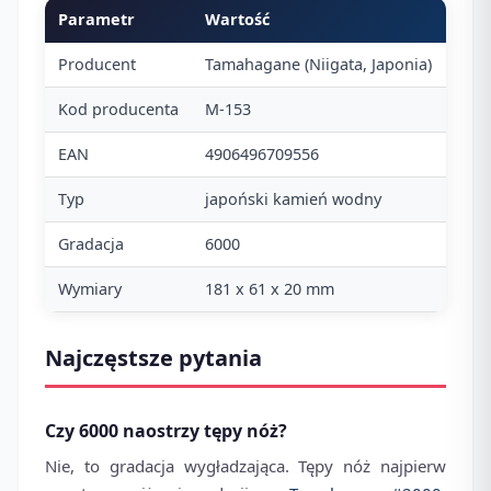
Parametr
Wartość
Producent
Tamahagane (Niigata, Japonia)
Kod producenta
M-153
EAN
4906496709556
Typ
japoński kamień wodny
Gradacja
6000
Wymiary
181 x 61 x 20 mm
Najczęstsze pytania
Czy 6000 naostrzy tępy nóż?
Nie, to gradacja wygładzająca. Tępy nóż najpierw