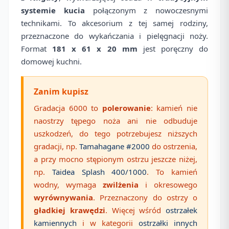
systemie kucia
połączonym z nowoczesnymi
technikami. To akcesorium z tej samej rodziny,
przeznaczone do wykańczania i pielęgnacji noży.
Format
181 x 61 x 20 mm
jest poręczny do
domowej kuchni.
Zanim kupisz
Gradacja 6000 to
polerowanie
: kamień nie
naostrzy tępego noża ani nie odbuduje
uszkodzeń, do tego potrzebujesz niższych
gradacji, np.
Tamahagane #2000
do ostrzenia,
a przy mocno stępionym ostrzu jeszcze niżej,
np.
Taidea Splash 400/1000
. To kamień
wodny, wymaga
zwilżenia
i okresowego
wyrównywania
. Przeznaczony do ostrzy o
gładkiej krawędzi
. Więcej wśród
ostrzałek
kamiennych
i w kategorii
ostrzałki innych