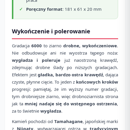
praca
Poręczny format
: 181 x 61 x 20 mm
Wykończenie i polerowanie
Gradacja
6000
to ziarno
drobne, wykończeniowe
.
Nie odbudowuje ani nie wyostrza tępego noża:
wygładza i poleruje
już naostrzoną krawędź,
zdejmując drobne ślady po niższych gradacjach.
Efektem jest
gładka, bardzo ostra krawędź
, dająca
czyste, płynne cięcie. To jeden z
końcowych kroków
progresji: pamiętaj, że im wyższy numer gradacji,
tym drobniejsze ziarno, więc drobnoziarnista strona
jak ta
mniej nadaje się do wstępnego ostrzenia
,
za to świetnie
wygładza
.
Kamień pochodzi od
Tamahagane
, japońskiej marki
z
Niigaty
, wytwarzającej ostrza w
tradycyjnym