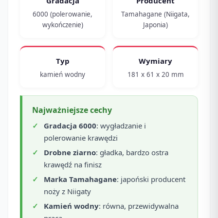
Gradacja
Producent
6000 (polerowanie,
Tamahagane (Niigata,
wykończenie)
Japonia)
Typ
Wymiary
kamień wodny
181 x 61 x 20 mm
Najważniejsze cechy
Gradacja 6000
: wygładzanie i
polerowanie krawędzi
Drobne ziarno
: gładka, bardzo ostra
krawędź na finisz
Marka Tamahagane
: japoński producent
noży z Niigaty
Kamień wodny
: równa, przewidywalna