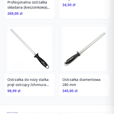
Profesjonalna ostrzałka
34,50 zł
składana (kieszonkowa)
Arcos
269,00 zł
Ostrzałka do noży stalka
Ostrzałka diamentowa
pręt ostrzący Ishimura
280 mm
musak ceramiczna 25 cm
98,99 zł
345,00 zł