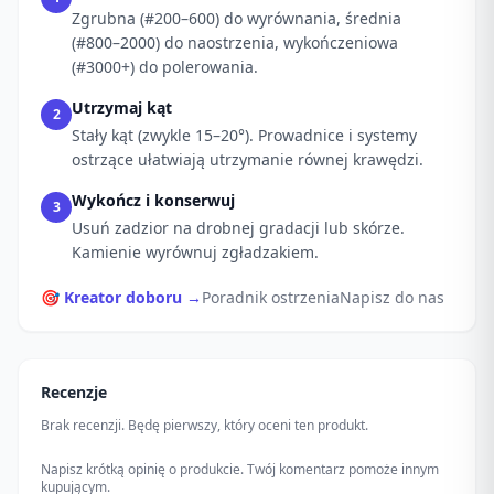
Zgrubna (#200–600) do wyrównania, średnia
(#800–2000) do naostrzenia, wykończeniowa
(#3000+) do polerowania.
Utrzymaj kąt
2
Stały kąt (zwykle 15–20°). Prowadnice i systemy
ostrzące ułatwiają utrzymanie równej krawędzi.
Wykończ i konserwuj
3
Usuń zadzior na drobnej gradacji lub skórze.
Kamienie wyrównuj zgładzakiem.
🎯 Kreator doboru →
Poradnik ostrzenia
Napisz do nas
Recenzje
Brak recenzji. Będę pierwszy, który oceni ten produkt.
Napisz krótką opinię o produkcie. Twój komentarz pomoże innym
kupującym.