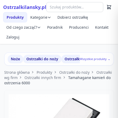
Przejdź do treści
Ostrzalkilansky.pl
Szybki podgląd produktu
Produkty
Kategorie
Dobierz ostrzałkę
Od czego zacząć?
Poradnik
Producenci
Kontakt
Zaloguj
Noże
Ostrzałki do noży
Ostrzałki w zestawach
Wszystkie produkty →
Strona główna
Produkty
Ostrzałki do noży
Ostrzałki
wg firm
Ostrzałki innych firm
Tamahagane kamień do
ostrzenia 6000