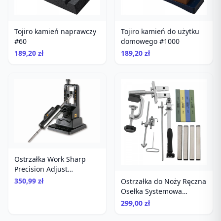
Tojiro kamień naprawczy
Tojiro kamień do użytku
#60
domowego #1000
189,20 zł
189,20 zł
Ostrzałka Work Sharp
Precision Adjust
diamentowa
350,99 zł
Ostrzałka do Noży Ręczna
Osełka Systemowa
Diamenty Kamienie
299,00 zł
Ruixin RX-009