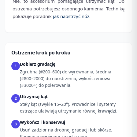
Nie, to akcesorium pomagające utrzymać kąt. Do
ostrzenia potrzebujesz osobnego kamienia. Technikę
pokazuje poradnik
jak naostrzyć nóż
.
Ostrzenie krok po kroku
Dobierz gradację
1
Zgrubna (#200–600) do wyrównania, średnia
(#800–2000) do naostrzenia, wykończeniowa
(#3000+) do polerowania.
Utrzymaj kąt
2
Stały kąt (zwykle 15–20°). Prowadnice i systemy
ostrzące ułatwiają utrzymanie równej krawędzi.
Wykończ i konserwuj
3
Usuń zadzior na drobnej gradacji lub skórze.
Kamienie wyrównuj zgładzakiem.