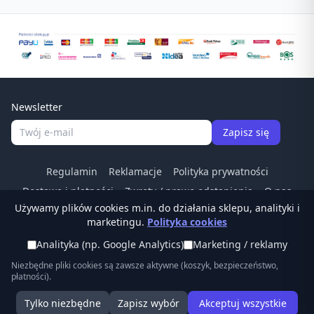
Newsletter
Zapisz się
Regulamin
Reklamacje
Polityka prywatności
Dostawa i płatności
Zwroty / prawo odstapienia
O nas
Używamy plików cookies m.in. do działania sklepu, analityki i
Kontakt
Odstąp od umowy
marketingu.
Polityka cookies
Tel:
(22) 266 83 84
·
© Ostrzalkilansky.pl ·
Analityka (np. Google Analytics)
Marketing / reklamy
sklep@ostrzalkilansky.pl
Niezbędne pliki cookies są zawsze aktywne (koszyk, bezpieczeństwo,
płatności).
Tylko niezbędne
Zapisz wybór
Akceptuj wszystkie