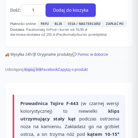
Ilość:
Dodaj do koszyka
Płatności online:
PAYU
BLIK
VISA / MASTERCARD
ZAPŁAĆ PO
Dostawa:
Paczkomaty InPost i kurier od 10,90 zł
·
darmowa dostawa od 250 zł (Paczkomaty/kurier, przedpłata)
🚚 Wysyłka 24h
🛡️ Oryginalne produkty
💬 Pomoc w doborze
Udostępnij:
Kopiuj link
Facebook
Zapytaj o produkt
Prowadnica Tojiro F-443
(w czarnej wersji
kolorystycznej) to niewielki
klips
utrzymujący stały kąt
podczas ostrzenia
noża na kamieniu. Zakładasz go na grzbiet
ostrza, a on trzyma nóż pod
kątem 10-15°