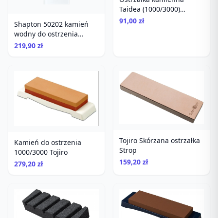
Taidea (1000/3000)
TG6310
91,00 zł
Shapton 50202 kamień
wodny do ostrzenia
gradacja 1000
219,90 zł
Tojiro Skórzana ostrzałka
Kamień do ostrzenia
Strop
1000/3000 Tojiro
159,20 zł
279,20 zł