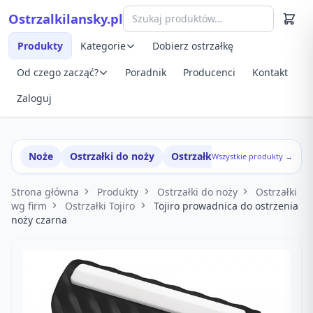
Przejdź do treści
Ostrzalkilansky.pl
Szybki podgląd produktu
Produkty
Kategorie
Dobierz ostrzałkę
Od czego zacząć?
Poradnik
Producenci
Kontakt
Zaloguj
Noże
Ostrzałki do noży
Ostrzałki w zestawach
Wszystkie produkty →
Strona główna
Produkty
Ostrzałki do noży
Ostrzałki
wg firm
Ostrzałki Tojiro
Tojiro prowadnica do ostrzenia
noży czarna