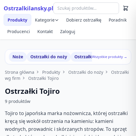
Przejdź do treści
Ostrzalkilansky.pl
Szybki podgląd produktu
Produkty
Kategorie
Dobierz ostrzałkę
Poradnik
Producenci
Kontakt
Zaloguj
Noże
Ostrzałki do noży
Ostrzałki w zestawach
Wszystkie produkty →
Strona główna
Produkty
Ostrzałki do noży
Ostrzałki
wg firm
Ostrzałki Tojiro
Ostrzałki Tojiro
9 produktów
Tojiro to japońska marka nożownicza, której ostrzałki
kręcą się wokół ostrzenia na kamieniu: kamieni
wodnych, prowadnic i skórzanych stropów. To sprzęt