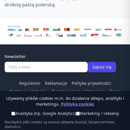
drobną pastą polerską.
Newsletter
Zapisz się
Regulamin
Reklamacje
Polityka prywatności
Dostawa i płatności
Zwroty / prawo odstapienia
O nas
Używamy plików cookies m.in. do działania sklepu, analityki i
Kontakt
Odstąp od umowy
marketingu.
Polityka cookies
Tel:
(22) 266 83 84
·
© Ostrzalkilansky.pl ·
Analityka (np. Google Analytics)
Marketing / reklamy
sklep@ostrzalkilansky.pl
Niezbędne pliki cookies są zawsze aktywne (koszyk, bezpieczeństwo,
płatności).