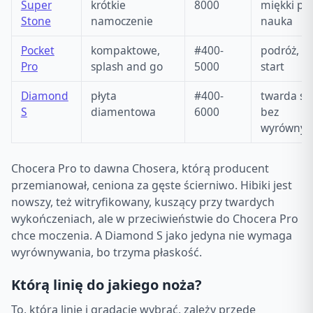
Super
krótkie
8000
miękki po
Stone
namoczenie
nauka
Pocket
kompaktowe,
#400-
podróż, E
Pro
splash and go
5000
start
Diamond
płyta
#400-
twarda sta
S
diamentowa
6000
bez
wyrównyw
Chocera Pro to dawna Chosera, którą producent
przemianował, ceniona za gęste ścierniwo. Hibiki jest
nowszy, też witryfikowany, kuszący przy twardych
wykończeniach, ale w przeciwieństwie do Chocera Pro
chce moczenia. A Diamond S jako jedyna nie wymaga
wyrównywania, bo trzyma płaskość.
Którą linię do jakiego noża?
To, którą linię i gradację wybrać, zależy przede