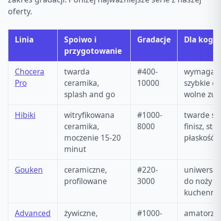
oferty.
Linia
Spoiwo i
Gradacje
Dla kogo
przygotowanie
Chocera
twarda
#400-
wymagają
Pro
ceramika,
10000
szybkie cię
splash and go
wolne zuż
Hibiki
witryfikowana
#1000-
twarde sta
ceramika,
8000
finisz, stał
moczenie 15-20
płaskość
minut
Gouken
ceramiczne,
#220-
uniwersal
profilowane
3000
do noży
kuchenny
Advanced
żywiczne,
#1000-
amatorzy,