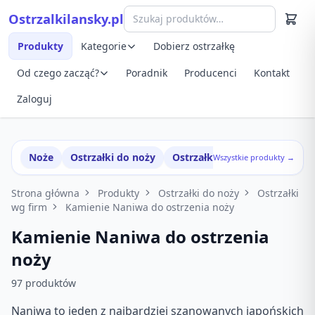
Przejdź do treści
Ostrzalkilansky.pl
Szybki podgląd produktu
Produkty
Kategorie
Dobierz ostrzałkę
Od czego zacząć?
Poradnik
Producenci
Kontakt
Zaloguj
Noże
Ostrzałki do noży
Ostrzałki w zestawach
Wszystkie produkty →
Strona główna
Produkty
Ostrzałki do noży
Ostrzałki
wg firm
Kamienie Naniwa do ostrzenia noży
Kamienie Naniwa do ostrzenia
noży
97 produktów
Naniwa to jeden z najbardziej szanowanych japońskich