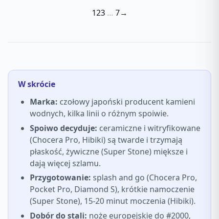
1
2
3
…
7
→
W skrócie
Marka:
czołowy japoński producent kamieni
wodnych, kilka linii o różnym spoiwie.
Spoiwo decyduje:
ceramiczne i witryfikowane
(Chocera Pro, Hibiki) są twarde i trzymają
płaskość, żywiczne (Super Stone) miększe i
dają więcej szlamu.
Przygotowanie:
splash and go (Chocera Pro,
Pocket Pro, Diamond S), krótkie namoczenie
(Super Stone), 15-20 minut moczenia (Hibiki).
Dobór do stali:
noże europejskie do #2000,