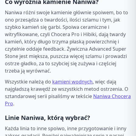
Co wyróżnia kamienie Naniwa?
Naniwa różni swoje kamienie głównie spoiwem, bo to
ono przesądza o twardości, ilości szlamu i tym, jak
szybko kamień się garbi. Spoiwa ceramiczne i
witryfikowane, czyli Chocera Pro i Hibiki, dają twardy
kamień, który długo trzyma płaską powierzchnię i
czytelnie oddaje feedback. Żywiczna Advanced Super
Stone jest miększa, puszcza więcej szlamu i prowadzi
ostrze gładko, za to szybciej się zużywa i częściej
trzeba ją wyrównać.
Wszystkie należą do
kamieni wodnych
, więc dają
najgładszą krawędź ze wszystkich metod ostrzenia. O
sztandarowej serii pisaliśmy w tekście
Naniwa Chocera
Pro
.
Linie Naniwa, którą wybrać?
Każda linia to inne spoiwo, inne przygotowanie i inny
zakres gradacji. Poniżej najważniejsze serie z naszej