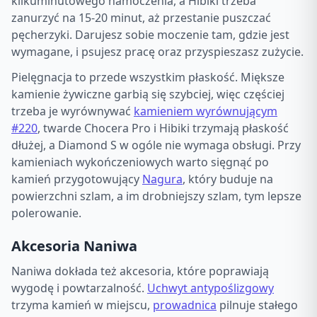
kilkuminutowego namoczenia, a Hibiki trzeba
zanurzyć na 15-20 minut, aż przestanie puszczać
pęcherzyki. Darujesz sobie moczenie tam, gdzie jest
wymagane, i psujesz pracę oraz przyspieszasz zużycie.
Pielęgnacja to przede wszystkim płaskość. Miększe
kamienie żywiczne garbią się szybciej, więc częściej
trzeba je wyrównywać
kamieniem wyrównującym
#220
, twarde Chocera Pro i Hibiki trzymają płaskość
dłużej, a Diamond S w ogóle nie wymaga obsługi. Przy
kamieniach wykończeniowych warto sięgnąć po
kamień przygotowujący
Nagura
, który buduje na
powierzchni szlam, a im drobniejszy szlam, tym lepsze
polerowanie.
Akcesoria Naniwa
Naniwa dokłada też akcesoria, które poprawiają
wygodę i powtarzalność.
Uchwyt antypoślizgowy
trzyma kamień w miejscu,
prowadnica
pilnuje stałego